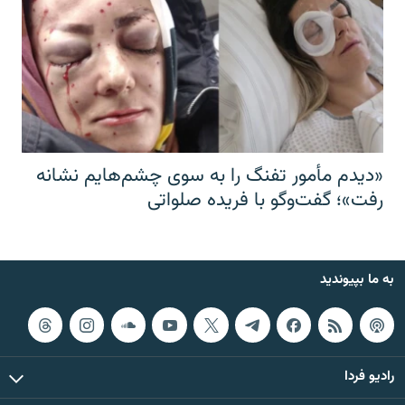
«دیدم مأمور تفنگ را به سوی چشم‌هایم نشانه
رفت»؛ گفت‌و‌گو با فریده صلواتی
به ما بپیوندید
رادیو فردا