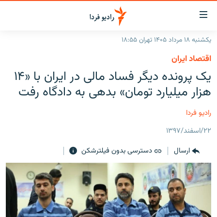
ینک‌های
ابلیت
سترسی
یکشنبه ۱۸ مرداد ۱۴۰۵ تهران ۱۸:۵۵
ازگشت
صفحه اصلی
اقتصاد ایران
ازگشت
ایران
یک پرونده دیگر فساد مالی در ایران با «۱۴
ه
نوی
جهان
هزار میلیارد تومان» بدهی به دادگاه رفت
صلی
رادیو
فتن
رادیو فردا
ه
پادکست
انتخاب کنید و بشنوید
فحه
۲۲/اسفند/۱۳۹۷
چندرسانه‌ای
برنامه‌های رادیویی
ستجو
ارسال
دسترسی بدون فیلترشکن
زنان فردا
فرکانس‌ها
گزارش‌های تصویری
گزارش‌های ویدئویی
English
به ما بپیوندید