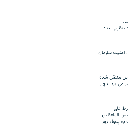
ت.
ه تنظيم ستاد
 امنيت سازمان
اوين منتقل شده
 می برد، دچار
رط علی
مس الواعظين،
ه پنجاه روز