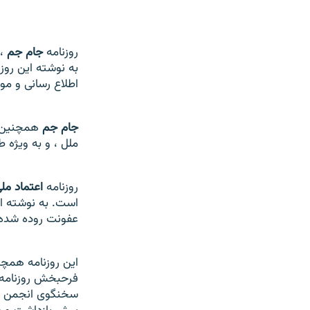
روزنامه
جام جم
، 
به نوشته اين روزن
اطلاع رسانی و م
جام جم
همچنين ن
ملل ، و به ويژه 
روزنامه
اعتماد مل
است. به نوشته اي
عفونت روده شده 
اين روزنامه همچن
فرحبخش روزنامه 
سخنگوی انجمن دف