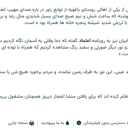
ل از يکی از اهالی روستای باغويه از توابع راور در باره صدای مهيب ان
نوشته که ساعت شش و نيم صبح صدای بسيار شديدی مثل رعد و بر
با لرزش شديد شيشه پنجره خانه ها همراه بود ه است.
ييان نيز به روزنامه
اعتماد
گفته که «ما وقتی به آسمان نگاه کرديم س
و نور ديگر صورتی و سفيد رنگ مشاهده کرديم که همراه با توده ای اب
شت.»
 عينی، اين نور به طرف زمين نيامده، و مردم برخورد هيچ شی يا سنگ
ام کرده اند که برای يافتن منشا انفجار ديروز همچنان مشغول بر
دسترسی بدون فیلترشکن
به ما بپیوندید
نسخه چاپی