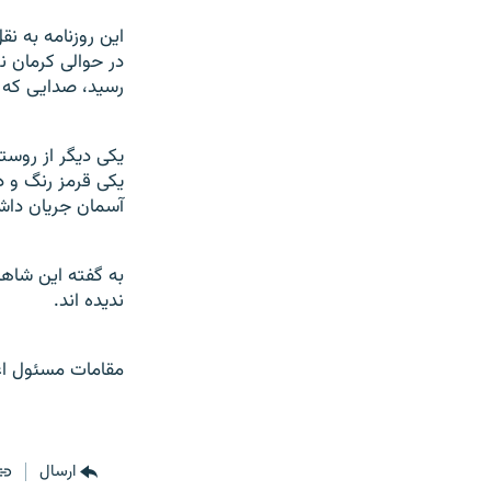
اين روزنامه به نق
در حوالی کرمان 
رسيد، صدايی که 
يکی ديگر از روستا
يکی قرمز رنگ و د
آسمان جريان دا
به گفته اين شاهد
نديده اند.
مقامات مسئول اعل
ارسال