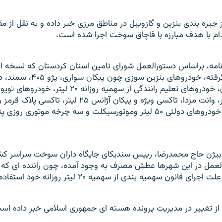
ز جيره بندی بنزين و گازوييل در مناطق مرزی خبر داده و به نقل از م
ام با هدف مبارزه با قاچاق سوخت اجرا شده است.
نامه، براساس دستورالعمل شورای تامين استان کردستان که نسخه ای ا
گرفته، خودروهای بنزين سوزی چو
خودروهای مهمان، خودروهای تعليم رانندگی از سهميه روزانه
های شش سيلندر، وانت مزدا، تاکسی ويژه و پيکان آژانس ۲۵ ليتر
ليتر، و خودروهای دولتی ۵۰ ليتر وموتورسيکلت و سه چرخه موتوری روزی 
 بيژن حاج محمدرضا، رييس سنديکای جايگاه داران سوخت سراسر کشو
العمل در اين شهرها عطش مصرف به وجود آمده، چون راننده ای که
انون سهميه بندی از سهميه ۲۰ ليتر روزانه خود استفاده مي کند
از تغيير در مديريت پرونده هسته ای جمهوری اسلامی خبر داده اس