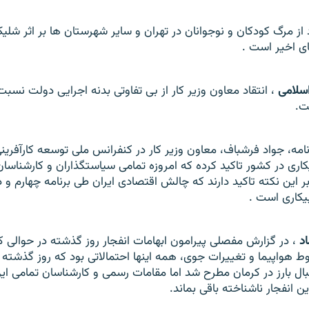
از مرگ کودکان و نوجوانان در تهران و ساير شهرستان ها بر اثر شلي
های اخير است
.
سلامی
، انتقاد معاون وزير کار از بی تفاوتی بدنه اجرايی دولت نسبت 
ت.
امه، جواد فرشباف، معاون وزير کار در کنفرانس ملی توسعه کارآفرينی 
کاری در کشور تاکيد کرده که امروزه تمامی
سياستگذاران و کارشناسان
بيکاری است
.
اد
، در گزارش مفصلی پيرامون ابهامات انفجار روز گذشته در حوالی ک
واپيما و تغييرات جوی، همه اينها احتمالاتی بود که روز گذشته در
ل بارز در کرمان مطرح شد اما مقامات رسمی و کارشناسان تمامی اين
ين انفجار ناشناخته باقی بماند.