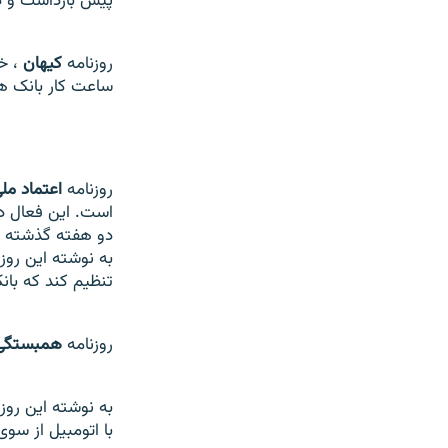
پيش بازداشت
و در بند ۲۰۹ او
روزنامه
کيهان
، خب
ساعت کار بانک ها
روزنامه
اعتماد مل
است. اين فعال د
دو هفته گذشته ق
به نوشته اين روز
تنظيم کند که بانک
روزنامه
همبستگی
با اتومبيل از سو