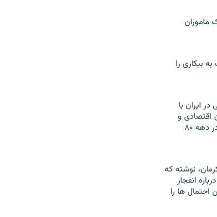
ک ماموران
به بيکاری را
در ايران با
 اقتصادی و
سياسی در کشور بر اين نکته تاکيد دارند که چالش اقتصادی ايران طی برنامه چهارم و در دهه ۸۰
رمان، نوشته که
باره انفجار
 احتمال ها را