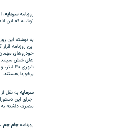
روزنامه
سرمايه
، ا
نوشته که اين اقد
به نوشته اين روز
اين روزنامه قرار
شهری
۳۰
برخوردارهستند.
سرمايه
به نقل از
اجرای اين دستور
مصرف داشته به علت اجرای ق
روزنامه
جام جم
، 