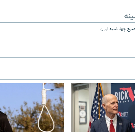
ینه
صبح چهارشنبه ايران