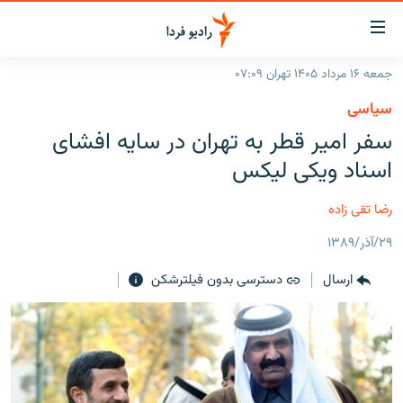
ینک‌های
ابلیت
سترسی
جمعه ۱۶ مرداد ۱۴۰۵ تهران ۰۷:۰۹
ازگشت
صفحه اصلی
سیاسی
ازگشت
ایران
سفر امیر قطر به تهران در سایه افشای
ه
نوی
جهان
اسناد ویکی لیکس
صلی
رادیو
فتن
رضا تقی زاده
ه
پادکست
انتخاب کنید و بشنوید
فحه
۲۹/آذر/۱۳۸۹
چندرسانه‌ای
برنامه‌های رادیویی
ستجو
ارسال
دسترسی بدون فیلترشکن
زنان فردا
فرکانس‌ها
گزارش‌های تصویری
گزارش‌های ویدئویی
English
به ما بپیوندید