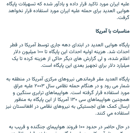
عليه ايران مورد تاکيد قرار داده و يادآور شده که تسهيلات پايگاه
هوايی العديد برای حمله عليه ايران مورد استفاده قرار نخواهد
گرفت.
مناسبات با آمريکا
پايگاه هوايی العديد در ابتدای دهه جاری توسط آمريکا در قطر
احداث شد. هزينه اوليه احداث اين پايگاه تا ۱۰۰ ميليون دلار
اعلام شده، و لی گزارش های ديگر حاکی از هزينه کرده تا يک
ميليارد دلار برای تجهيز بعدی اين پايگاه است.
پايگاه العديد مقر فرماندهی نيروهای مرکزی آمريکا در منطقه به
شمار می رود و در هنگام حمله نظامی سال ۲۰۰۳ عليه عراق
مورد استفاده قرار گرفته است. هواپيماهای ترابری سنگين و
همچنين هواپيماهای سی ۱۳۰ آمريکا از اين پايگاه به منظور
ارسال کمک های لجستيکی به نيروهای نظامی در افغانستان نيز
استفاده مي کنند.
در حال حاضر در حدود ۱۰۰ فروند هواپيمای جنگنده و قريب به