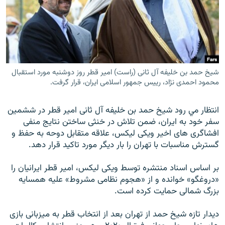
زبان‌های دیگر
شیخ حمد بن خلیفه آل ثانی (راست) امیر قطر روز دوشنبه مورد استقبال
محمود احمدی نژاد، رییس جمهور اسلامی ایران، قرار گرفت.
انتظار مي رود شيخ حمد بن خليفه آل ثانی امير قطر در ششمین
سفر خود به ایران، ضمن تلاش در خنثی ساختن نتايج منفی
افشاگری های اخير ويکی ليکس، علاقه متقابل دوحه به حفظ و
گسترش مناسبات با تهران را بار ديگر مورد تاکيد قرار دهد.
بر اساس اسناد منتشره توسط ويکی ليکس، امير قطر ايرانيان را
«دروغگو» خوانده و از «هجوم نظامی مشروط» عليه همسايه
بزرگ شمالی حمايت کرده است.
ديدار تازه شيخ حمد از تهران بعد از انتخاب قطر به ميزبانی بازی