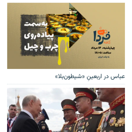
عباس در اربعینِ «شیطون‌بلا»