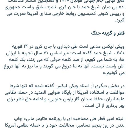
های نهايی جام جهانی فوتبال ۲۰۲۰ و همچنين انتشار مکالمات
ادعايی ميان شيخ حمد با جان کری، نامزد سابق رياست جمهوری
و رييس کنونی کميسيون روابط خارجی سنا ی آمريکا صورت می
گيرد.
قطر و گزينه جنگ
ويکی ليکس مدعی است طی ديداری با جان کری در ۱۴ فوريه
۲۰۱۰ ، شيخ حمد گفته است: «بر اساس ۳۰ سال تجربه با ايراني
ها، به شما می گويم، از صد کلمه حرفی که می زنند، يک کلمه
اش راست نيست. آنها به ما دروغ می گويند و ما نيز به آنها دروغ
مي گوئيم.»
در بخش ديگری از اسناد ويکی ليکس گفته شده که تنها شرط
موافقت با استفاده آمريکا از پايگاه هوايی العديد در حمله نظامی
عليه ايران، حفظ ميدان گاز پارس جنوبی، و ادامه حق قطر برای
بهر برداری از آن است.
البته امير قطر طی مصاحبه ای با روزنامه «تايمز مالی» چاپ
لندن در روز پنجم دسامبر، مخالفت خود را با حمله نظامی آمريکا