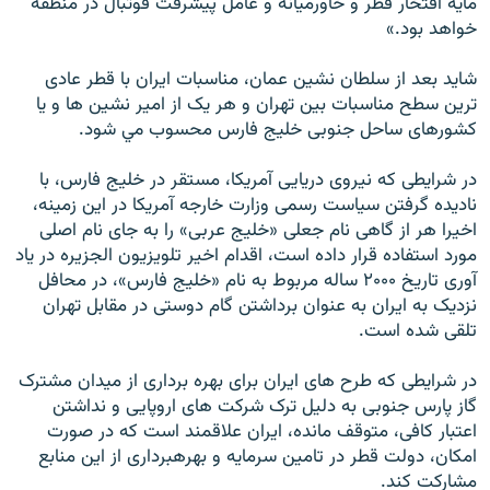
مايه افتخار قطر و خاورميانه و عامل پيشرفت فوتبال در منطقه
خواهد بود.»
شايد بعد از سلطان نشين عمان، مناسبات ايران با قطر عادی
ترين سطح مناسبات بين تهران و هر يک از امير نشين ها و يا
کشورهای ساحل جنوبی خليج فارس محسوب مي شود.
در شرايطی که نيروی دريايی آمريکا، مستقر در خليج فارس، با
ناديده گرفتن سياست رسمی وزارت خارجه آمريکا در اين زمينه،
اخيرا هر از گاهی نام جعلی «خليج عربی» را به جای نام اصلی
مورد استفاده قرار داده است، اقدام اخير تلويزيون الجزيره در ياد
آوری تاريخ ۲۰۰۰ ساله مربوط به نام «خليج فارس»، در محافل
نزديک به ايران به عنوان برداشتن گام دوستی در مقابل تهران
تلقی شده است.
در شرايطی که طرح های ايران برای بهره برداری از ميدان مشترک
گاز پارس جنوبی به دليل ترک شرکت های اروپايی و نداشتن
اعتبار کافی، متوقف مانده، ايران علاقمند است که در صورت
امکان، دولت قطر در تامين سرمايه و بهرهبرداری از اين منابع
مشارکت کند.