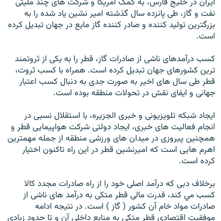
ايران در خليج فارس، به کمک آمريکا و شرکت های چند مليتی
نفت و گاز، طی پانزده سال گذشته امير نشين ياد شده را به
بزرگترين توليد کننده و صادر کننده گاز مايع در جهان تبديل کرده
است.
کسب درآمدهای ناشی از صادرات گاز، قطر را به يکی از ثروتمند
ترين کشورهای جهان تبديل کرده است. همراه با کسب ثروت،
قطر طی سال های اخير به صورت جدی به دنبال کسب اعتبار
جهانی و ايفای نقش در تحولات منطقه بوده است.
ايجاد شبکه تلويزيونی و خبری الجزيره، با استقلال نسبی در
انجام فعاليت های خبری، ايجاد دولتی شرکت هواپيمايی قطر و
همچنين پيروزی در ميدان های ورزشی منطقه از جمله مهمترين
اهرم هايی است که اميرنشين قطر در اين راه تاکنون اختيار
کرده است.
برخلاف دبی که درآمد اصلی خود را از راه صادرات مجدد کالا
کسب مي کند، قدرت مالی قطر متکی به درآمد های ناشی از
صادرات مواد خام آن کشور ( گاز ) است. در نتيجه ادامه
موفقيت اقتصادی قطر متکی به منابع داخلی آن و تا حدود زيادی