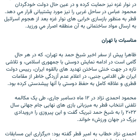
در نوار غزه نيز حمايت کرده و در عين حال دولت خودگردان
محمود عباس در ساحل غربی را نيز مورد پشتيبانی قرار مي دهد.
قطر به منظور بازسازی خرابی های نوار غزه بعد از هجوم اسرائيل
به ارسال مواد ساختمانی به آن منطقه اصرار مي ورزيد.
مناسبات با تهران
ظاهرا پيش از سفر اخير شيخ حمد به تهران، که در هر حال
گامی است در ادامه نمايش دوستی با جمهوری اسلامی، و تلاشی
تازه در جهت خنثی ساختن تهديد های بالقوه ايران، رييس دولت
ايران طی اقدامی جنبی، در اعلام عدم آزردگی خاطر از مقامات
قطری و علاقه کامل به حفظ دوستی با آنها پيشدستی کرده بود.
محمود احمدی نژاد در ۱۲ ماه دسامبر جاری، طی يک مکالمه
تلفنی انتخاب قطر به ميزبانی بازی های نهايی جام جهانی سال
۲۰۲۲ را به شيخ حمد تبريک گفت و اين پيروزی را «رويدادی
بزرگ در جهان ورزش» خواند.
احمدی نژاد خطاب به امير قطر گفته بود: «برگزاری اين مسابقات