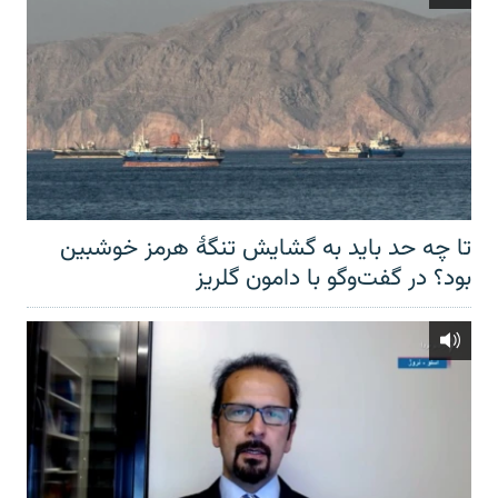
تا چه حد باید به گشایش تنگهٔ هرمز خوشبین
بود؟ در گفت‌وگو با دامون گلریز