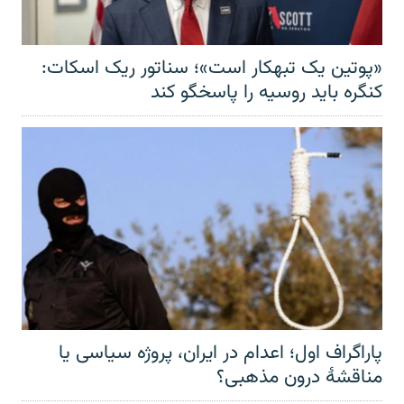
«پوتین یک تبهکار است»؛ سناتور ریک اسکات:
کنگره باید روسیه را پاسخگو کند
پاراگراف اول؛ اعدام در ایران، پروژه سیاسی یا
مناقشهٔ درون مذهبی؟