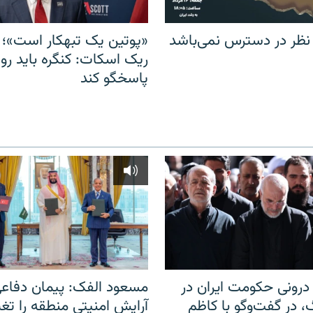
 نظر در دسترس نمی‌باشد
«پوتین یک تبهکار است»؛ 
ریک اسکات: کنگره باید روس
پاسخگو کند
رونی حکومت ایران در
مسعود الفک: پیمان دفاع
 در گفت‌‌وگو با کاظم
آرایش امنیتی منطقه را تغی