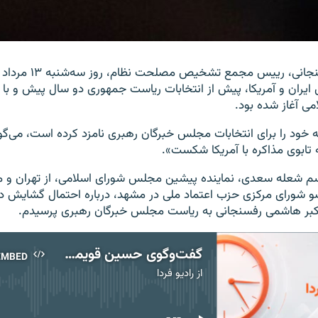
اکبر هاشمی رفسنجانی،‌ رييس مجمع تش
ايران و آمريکا، پيش از انتخابات رياست جمهوری دو سال پيش و با 
ی آغاز شده بود.
 خود را برای انتخابات مجلس خبرگان رهبری نامزد کرده است، می‌گ
ه تابوی مذاکره با آمريکا شکست».
اسم شعله سعدی، ‌نماينده پيشين مجلس شورای اسلامی، از تهران و
شورای مرکزی حزب اعتماد ملی در مشهد، درباره احتمال گشايش در ر
اکبر هاشمی رفسنجانی به رياست مجلس خبرگان رهبری پرسیدم.
گفت‌وگوی حسین قویمی با شعله سعدی و جوادی حصار درباره گشایش در روابط با آمریکا و نامزدی رفسنجانی
EMBED
از
رادیو فردا
No media source currently available