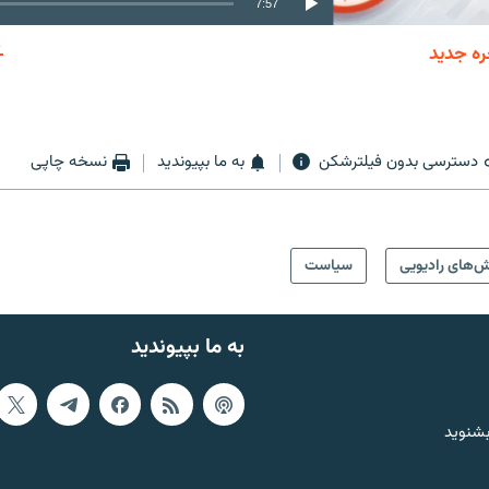
7:57
ره جدید
EMBED
دسترسی بدون فیلترشکن
به ما بپیوندید
نسخه چاپی
ش‌های رادیویی
سیاست
به ما بپیوندید
بشنوید