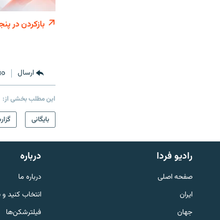
بازکردن در پنج
ارسال
این مطلب بخشی از:
بایگانی
گزار
English
رادیو فردا
درباره
به ما بپیوندید
صفحه اصلی
درباره ما
ایران
انتخاب کنید و 
جهان
فیلترشکن‌ها