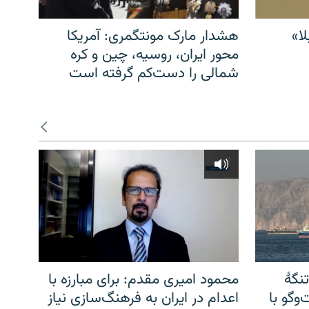
ا»
هشدار مارک مونتگمری: آمریکا
محور ایران، روسیه، چین و کره
شمالی را دست‌کم گرفته است
نگهٔ
محمود امیری مقدم: برای مبارزه با
وگو با
اعدام در ایران به فرهنگ‌سازی نیاز