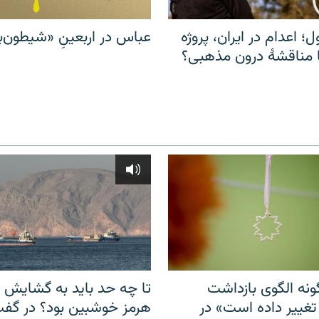
ل؛ اعدام در ایران، پروژه
عباس در اربعینِ «شیطون‌بل
مناقشهٔ درون مذهبی؟
نه الگوی بازداشت
تا چه حد باید به گشایش ت
 تغییر داده است» در
هرمز خوشبین بود؟ در گفت‌