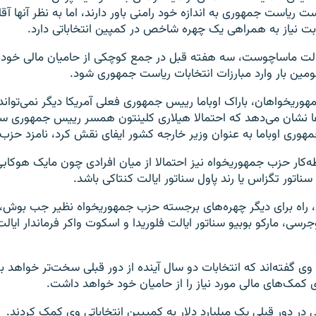
ریاست جمهوری به اندازه خود رامنی باور دارند، اما به نظر آنها آق
بت نیاز به همراهی یک چهره شاخص در کمپین انتخاباتی دارد.
 ایالت ماساچوست، سه هفته قبل در جمع کوچکی از حامیان مالی خود
مین بار وارد مبارزات انتخابات ریاست جمهوری شود.
وریخواهان، باراک اوباما رییس جمهوری فعلی آمریکا دیگر نمی‌تواند 
‌ها نشان می‌دهد که احتمالا هیلاری کلینتون همسر رییس جمهوری ساب
هوری اوباما به عنوان وزیر خارجه کشور ایفای نقش کرد، نامزد حزب
ه‌کار حزب جمهوریخواه نیز احتمالا از میان افرادی چون مایک هوکابی
 سناتور تگزاس یا رند پاول سناتور ایالت کنتاکی باشد.
نی، راه برای دیگر چهره‌های برجسته حزب جمهوریخواه نظیر جب بوش
وجرسی، مارکو بوبیو سناتور ایالت فلوریدا و اسکوت واکر فرماندار ایال
ی گفته‌اند که انتخابات دو سال آینده از دور قبلی سخت‌تر خواهد بو
ی کمک‌های مالی مورد نیاز را از حامیان خود خواهد داشت.
 در دور قبلی یک میلیارد دلار به کمیپین انتخاباتی وی کمک کردند.