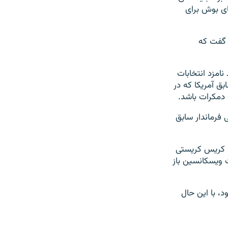
ای بوش برای
 گفت که
نامزد انتخابات
ق آمریکا که در
 دمکرات باشد.
 فرماندار سابق
، کریس کریستی
ت ویسکانسین باز
د، با این حال