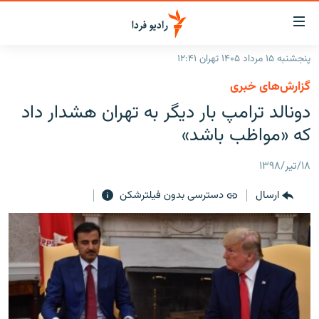
ینک‌های
ابلیت
سترسی
پنجشنبه ۱۵ مرداد ۱۴۰۵ تهران ۱۲:۴۱
ازگشت
صفحه اصلی
گزارش‌های خبری
ازگشت
ایران
دونالد ترامپ بار دیگر به تهران هشدار داد
ه
نوی
جهان
که «مواظب باشد»
صلی
رادیو
فتن
۱۸/تیر/۱۳۹۸
ه
پادکست
انتخاب کنید و بشنوید
فحه
ارسال
دسترسی بدون فیلترشکن
چندرسانه‌ای
برنامه‌های رادیویی
ستجو
زنان فردا
فرکانس‌ها
گزارش‌های تصویری
گزارش‌های ویدئویی
English
به ما بپیوندید