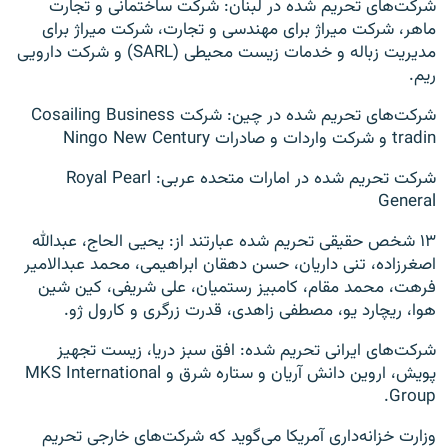
شرکت‌های تحریم شده در لبنان: شرکت ساختمانی و تجارت
ماهر، شرکت میراژ برای مهندسی و تجارت، شرکت میراژ برای
مدیریت زباله و خدمات زیست محیطی (SARL) و شرکت دارویی
ریم.
شرکت‌های تحریم شده در چین: شرکت Cosailing Business
tradin و شرکت واردات و صادرات Ningo New Century
شرکت تحریم شده در امارات متحده عربی: Royal Pearl
General
۱۳ شخص حقیقی تحریم شده عبارتند از: یحیی الحاج، عبدالله
اصغرزاده، تنی داریان، حسن دهقان ابراهیمی، محمد عبدالامیر
فرهت، محمد مقام، کامبیز رستمیان، علی شریفی، کین شین
هوا، ریچارد یو، مصطفی زاهدی، قدرت زرگری و کارول ژو.
شرکت‌های ایرانی تحریم شده: افق سبز دریا، زیست تجهیز
پویش، اروین دانش آریان و ستاره شرق و MKS International
Group.
وزارت خزانه‌داری آمریکا می‌گوید که شرکت‌های خارجی تحریم