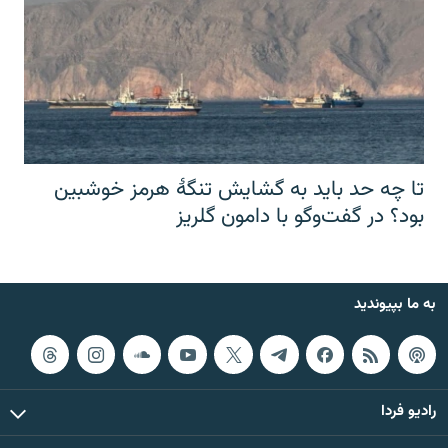
تا چه حد باید به گشایش تنگهٔ هرمز خوشبین
بود؟ در گفت‌وگو با دامون گلریز
به ما بپیوندید
رادیو فردا