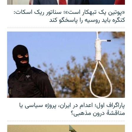
«پوتین یک تبهکار است»؛ سناتور ریک اسکات:
کنگره باید روسیه را پاسخگو کند
پاراگراف اول؛ اعدام در ایران، پروژه سیاسی یا
مناقشهٔ درون مذهبی؟