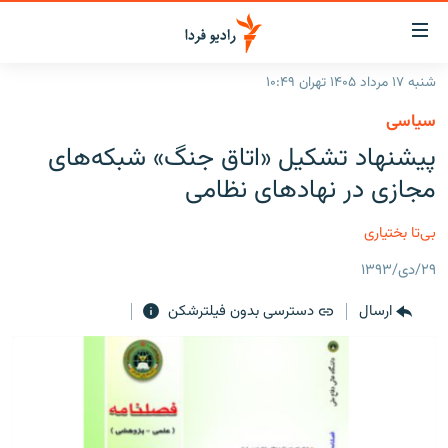
ینک‌های
ابلیت
سترسی
شنبه ۱۷ مرداد ۱۴۰۵ تهران ۱۰:۴۹
ازگشت
صفحه اصلی
سیاسی
ازگشت
ایران
پیشنهاد تشکیل «اتاق جنگ» شبکه‌های
ه
نوی
جهان
مجازی در نهادهای نظامی
صلی
رادیو
فتن
بی‌تا بختياری
ه
پادکست
انتخاب کنید و بشنوید
فحه
۲۹/دی/۱۳۹۳
چندرسانه‌ای
برنامه‌های رادیویی
ستجو
ارسال
دسترسی بدون فیلترشکن
زنان فردا
فرکانس‌ها
گزارش‌های تصویری
گزارش‌های ویدئویی
English
به ما بپیوندید