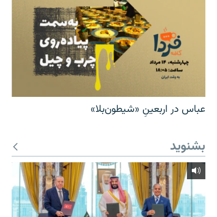
عباس در اربعینِ «شیطون‌بلا»
بشنوید