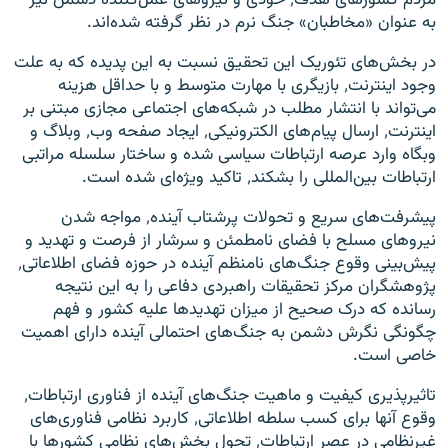
مردم کشورهای هدف٬ خودی و نیروهای عمل‌کننده دشمن نیز
به عنوان «مخاطبان» جنگ نرم در نظر گرفته شده‌اند.
در بخش‌های تئوریک این تحقیق نسبت به این پدیده که به علت
وجود اینترنت٬ بازیگری با مهارت متوسط و با حداقل هزینه
می‌تواند با انتشار مطلب در شبکه‌های اجتماعی مجازی مبتنی بر
اینترنت٬ ارسال پیام‌های الکترونیکی٬ ایجاد صفحه وب‌٬ وبلاگ و
وبگاه وارد عرصه ارتباطات سیاسی شده و ساختار سلسله مراتبی
ارتباطات بین‌المللی را بشکند٬ تاکید ویژه‌ای شده است.
پیشرفت‌های سریع و تحولات پرشتاب آینده٬ مواجه شدن
نیروهای مسلح با فضای نامطمئن و سرشار از فرصت و تهدید و
پیش‌بینی وقوع جنگ‌های نامنظم آینده در حوزه فضای اطلاعاتی٬
پژوهشگران مرکز تحقیقات راهبردی دفاعی را به این نتیجه
رسانده که درک صحیح از میزان تهدیدها علیه کشور و فهم
چگونگی نگرش دشمن به جنگ‌های احتمالی آینده دارای اهمیت
خاصی است.
تاثیرپذیری کیفیت و ماهیت جنگ‌های آینده از فناوری ارتباطات٬
وقوع آنها برای کسب سلطه اطلاعاتی٬ کاربرد نظامی فناوری‌های
غیرنظامی در عصر ارتباطات٬ تحول بخش‌های نظامی کشورها با