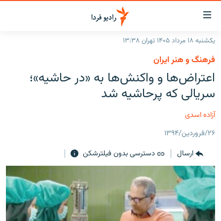
ینک‌های
ابلیت
سترسی
یکشنبه ۱۸ مرداد ۱۴۰۵ تهران ۱۳:۳۸
ازگشت
صفحه اصلی
فرهنگ و هنر ایران
ازگشت
ایران
اعتراض‌ها و واکنش‌ها به «در حاشیه»؛
ه
نوی
جهان
سریالی که پرحاشیه شد
صلی
رادیو
فتن
آزاده اسدی
ه
پادکست
انتخاب کنید و بشنوید
فحه
۲۶/فروردین/۱۳۹۴
چندرسانه‌ای
برنامه‌های رادیویی
ستجو
ارسال
دسترسی بدون فیلترشکن
زنان فردا
فرکانس‌ها
گزارش‌های تصویری
گزارش‌های ویدئویی
English
به ما بپیوندید