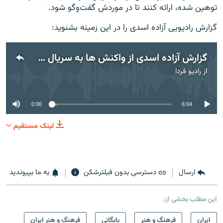
توهین شده، ارائه کنند تا در موردش گفت‌وگو شود.
گزارش رادیویی آزاده اسدی را در این زمینه بشنوید:
گزارش آزاده اسدی از واکنش ها به سریال طنز و پرسروصدای «در حاشیه»
از
رادیو فردا
No media source currently available
0:00
6:04
لینک مستقیم
ارسال
دسترسی بدون فیلترشکن
به ما بپیوندید
این مطلب بخشی از:
ايران
فرهنگ و هنر
بایگانی
فرهنگ و هنر ایران