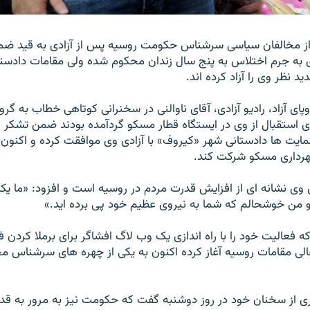
 از مخالفان سياسی سرشناس حکومت روسيه پس از آزادی به قيد ضم
 به جرم اختلاس به پنج سال زندان محکوم شده ولی مقامات دادستان
يد نظر وی را آزاد کرده اند.
وپای آزاد، رادیو آزادی، آقای ناوالنی در سخنرانی کوتاهی خطاب به گرو
ی استقبال از وی در ايستگاه قطار مسکو گردآمده بودند ضمن تشکر از
يت ها دادستانی شهر «کيروف» با آزادی وی موافقت کرده و اکنون و
 شهرداری مسکو شرکت کند.
وی نشانه ای از افزايش قدرت مردم در روسيه است و افزود: «ما ي
 من خوشحالم که شما به نيروی عظيم خود پی برده ايد.»
ه فعاليت خود را با راه اندازی يک وب لاگ افشاگر برای برملا کردن ف
الی مقامات روسيه آغاز کرده اکنون به يکی از چهره های سرشناس م
 از سخنان خود در روز دوشنبه گفت که حکومت نيز به مرور به قد