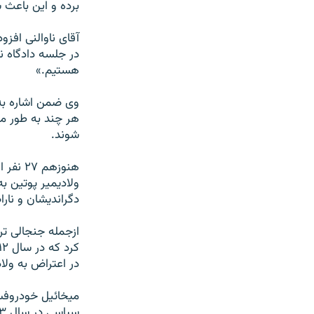
برده و اين باعث
آقای ناوالنی افز
در جلسه دادگاه 
هستيم.»
وی ضمن اشاره به 
هر چند به طور موق
شوند.
ولاديمير پوتين ب
دگرانديشان و نار
ازجمله جنجالی تر
در اعتراض به ولاد
ميخائيل خودروفس