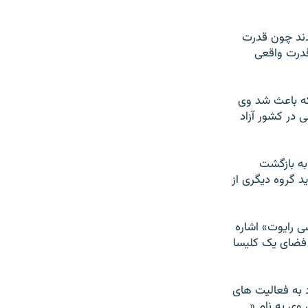
يدند چون قدرت
درت واقعی
 که باعث شد وی
ی در کشور آزاد
ر روز ششم ماه مه ۲۰۱۲ در اعتراض به بازگشت
د گروه ديگری از
ی رايوت» اشاره
نه در فضای يک کليسا
 به فعاليت های
. شريک تجاری وی به نام «