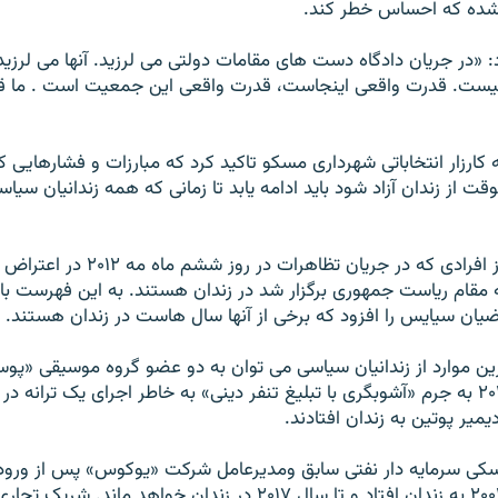
 شده که احساس خطر کند.
ود: «در جريان دادگاه دست های مقامات دولتی می لرزيد. آنها می لرز
نيست. قدرت واقعی اينجاست، قدرت واقعی اين جمعيت است . ما ق
کارزار انتخاباتی شهرداری مسکو تاکيد کرد که مبارزات و فشارهايی
ت از زندان آزاد شود بايد ادامه يابد تا زمانی که همه زندانيان سياس
هنوزهم ۲۷ نفر از افرادی که در جريان تظاهرات د
ه مقام رياست جمهوری برگزار شد در زندان هستند. به اين فهرست باي
اضيان سيايس را افزود که برخی از آنها سال هاست در زندان هستند.
ين موارد از زندانيان سياسی می توان به دو عضو گروه موسيقی «پوس
کرد که در سال ۲۰۱۲ به جرم «آشوبگری با تبليغ تنفر دينی» به خاطر اجرای يک ترا
يمير پوتين به زندان افتادند.
کی سرمايه دار نفتی سابق ومديرعامل شرکت «يوکوس» پس از ورود
سياسی در سال ۲۰۰۳ به زندان افتاد و تا سال ۲۰۱۷ در زندان خواهد ماند