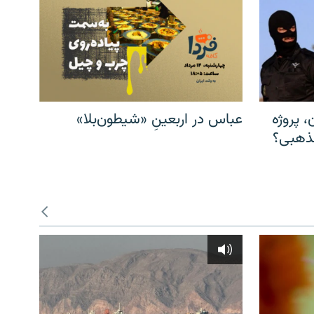
، پروژه
عباس در اربعینِ «شیطون‌بلا»
مذهبی؟