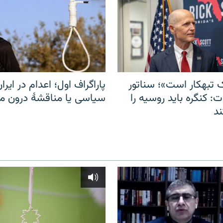
 تبهکار است»؛ سناتور
پاراگراف اول؛ اعدام در ایران
: کنگره باید روسیه را
سیاسی یا مناقشهٔ درون 
د