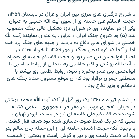
نماينده آیت الله خمينی در شورای عالی دفاع
با شروع درگيری های مرزی بين ايران و عراق در تابستان ۱۳۵۹،
حجت الاسلام علی خامنه ای از سوی آيت الله خمينی به عنوان
يکی از دو نماينده وی در شورای تازه تشکيل عالی جنگ منصوب
شد (۵) وبا شروع جنگ ايران و عراق ، به عنوان نماينده آِيت الله
خمينی در شورای عالی دفاع به بازديد از جبهه های جنگ پرداخت
اما از آنجا که فرماندهی جنگ از مهر ۱۳۵۹ تا خرداد ۱۳۶۰ در
اختيار ابوالحسن بنی صدر بود و حجت الاسلام خامنه ای همراه
با آِيت الله بهشتی و اکبر هاشمی رفسنجانی از روابط مناسبی با
ابوالحسن بنی صدر برخوردار نبود، روابط نظامی وی بيشتر با
مصطفی چمران برقرار بود که آن موقع مسوول ستاد جنگ های
نامنظم و وزير دفاع بود .
در ششم تير ماه ۱۳۶۰ يک روز قبل از آنکه آیِت الله محمد بهشتی
در جريان انفجاری مهيب در مقر حزب جمهوری اسلامی کشته
شود،حجت الاسلام علی خامنه ای نيز در مسجد ابوذر تهران با
بمبی که در يک ضبط صوت جاسازی شده بود هدف قرار گرفت .
با وجود آنکه حجت الاسلام خامنه ای از اين حمله جان سالم بدر
برد اما دست راست وی و نيز و گوش راست و بخشی از قسمت