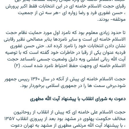
رقبای حجت الاسلام خامنه ای در اين انتخابات فقط اکبر پرورش
، حسن غفوری فرد و رضا زواره ای -هر سه تن از جمعيت
موتلفه- بودند.
تا حدود زيادی معلوم بود که نامزد اول مورد حمايت نظام حجت
الاسلام خامنه ای است و ساير نامزدها بنابر مصالحی نظير رقابتی
نشان دادن انتخابات خود را نامزد کرده اند. حتی حسن غفوری
فردبه عنوان يکی از رقبا در خاطرات خود گفته است که با توصيه
آيت الله ربانی املشی وبه دليل وضعيت جسمی نامساعد حجت
الاسلام خامنه ای وجهت حفظ احتياط نامزد شده است. (۲)
حجت الاسلام خامنه ای پيش از آنکه در سال ۱۳۶۰ رييس جمهور
شود،برخی سمت ها را در جمهوری اسلامی برخوردار بود.
دعوت به شورای انقلاب با پيشنهاد آيت الله مطهری
حجت الاسلام علی خامنه ای که پيش از انقلاب از روحانيون
مخالف حکومت پهلوی در مشهد بود بعد از پيروزی انقلاب ۱۳۵۷
، با پيشنهاد آيت الله مرتضی مطهری از مشهد به تهران دعوت