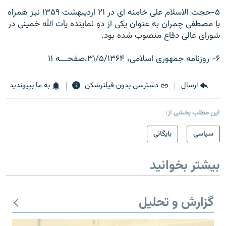
۵-حجت الاسلام علی خامنه ای در ۲۱ ارديبهشت ۱۳۵۹ نيز همراه
با مصطفی چمران به عنوان يکی از دو نماينده يآِت الله خمينی در
شورای عالی دفاع منصوب شده بود.
۶- روزنامه جمهوری اسلامی، ۳۱/۵/۱۳۶۴،صفحـــه ۱۱
ارسال
دسترسی بدون فیلترشکن
به ما بپیوندید
این مطلب بخشی از:
سیاسی
بایگانی
بیشتر بخوانید
گزارش و تحلیل