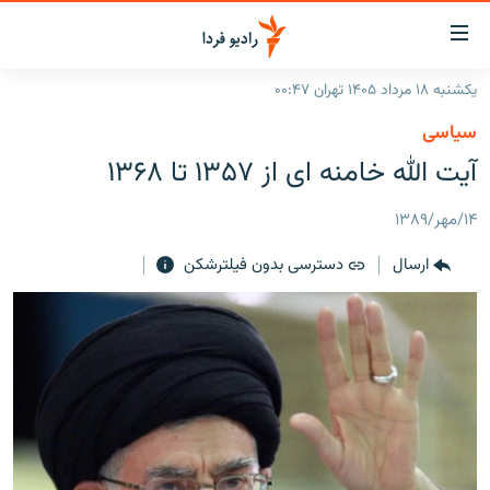
ینک‌های
ابلیت
سترسی
یکشنبه ۱۸ مرداد ۱۴۰۵ تهران ۰۰:۴۷
ازگشت
صفحه اصلی
سیاسی
ازگشت
ایران
آيت الله خامنه ای از ۱۳۵۷ تا ۱۳۶۸
ه
نوی
جهان
صلی
۱۴/مهر/۱۳۸۹
رادیو
فتن
ارسال
دسترسی بدون فیلترشکن
ه
پادکست
انتخاب کنید و بشنوید
فحه
چندرسانه‌ای
برنامه‌های رادیویی
ستجو
زنان فردا
فرکانس‌ها
گزارش‌های تصویری
گزارش‌های ویدئویی
English
به ما بپیوندید