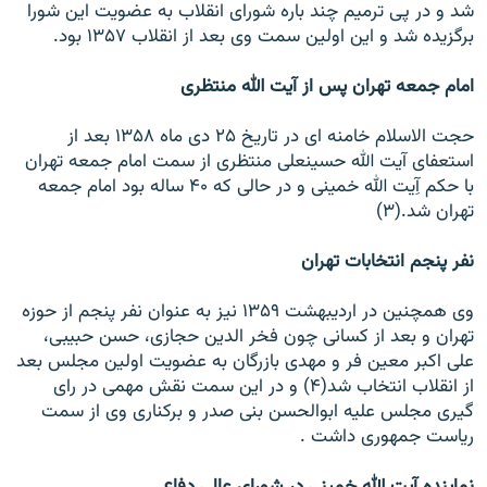
شد و در پی ترميم چند باره شورای انقلاب به عضويت اين شورا
برگزيده شد و اين اولين سمت وی بعد از انقلاب ۱۳۵۷ بود.
امام جمعه تهران پس از آيت الله منتظری
حجت الاسلام خامنه ای در تاريخ ۲۵ دی ماه ۱۳۵۸ بعد از
استعفای آيت الله حسينعلی منتظری از سمت امام جمعه تهران
با حکم آِيت الله خمينی و در حالی که ۴۰ ساله بود امام جمعه
تهران شد.(۳)
نفر پنجم انتخابات تهران
وی همچنين در ارديبهشت ۱۳۵۹ نيز به عنوان نفر پنجم از حوزه
تهران و بعد از کسانی چون فخر الدين حجازی، حسن حبيبی،
علی اکبر معين فر و مهدی بازرگان به عضويت اولين مجلس بعد
از انقلاب انتخاب شد(۴) و در اين سمت نقش مهمی در رای
گيری مجلس عليه ابوالحسن بنی صدر و برکناری وی از سمت
رياست جمهوری داشت .