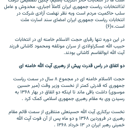
است ما در انتخابات حائز اکثريت باشيم، چنين تصميمی گرفت
لذاانتخابات رياست جمهوری ايران کاملاً اجباری، مخدوش و عامل
سلب حاکميت مردم است وبه نظر نهضت آزادی شرکت در
انتخابات رياست جمهوری ايران امضای سند اسارت ملت
است.»(۶)
در اين دوره تنها رقبای حجت الاسلام خامنه ای در انتخابات
حبيب الله عسکراولادی از سران موتلفه ومحمود کاشانی فرزند
آيت الله ابوالقاسم کاشانی بودند.
دو اتفاق در راس قدرت پيش از رهبری آيت الله خامنه ای
حجت الاسلام خامنه ای در مجموع ۸ سال در سمت رياست
جمهوری که قدرتی کمتر از نخست وزير وقت (مير حسين
موسوی) داشت باقی ماند تا اينکه دو اتفاق در بهار ۱۳۶۸ به
رسيدن وی به مقام رهبری جمهوری اسلامی کمک کرد .
نخست برکناری آِيت الله حسينعلی منتظری از سمت قائم مقام
رهبری در فروردين ۱۳۶۸ و دو ماه پس از آن فوت آیِت الله
خمينی رهبر ايران در ۱۳ خرداد ۱۳۶۸ .