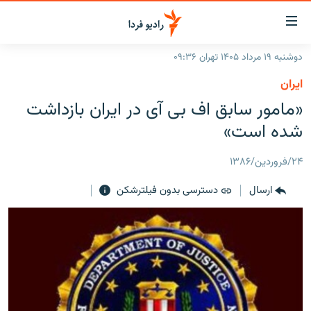
ینک‌های
ابلیت
سترسی
دوشنبه ۱۹ مرداد ۱۴۰۵ تهران ۰۹:۳۶
ازگشت
صفحه اصلی
ايران
ازگشت
ایران
«مامور سابق اف بی آی در ایران بازداشت
ه
نوی
جهان
شده است»
صلی
رادیو
فتن
۲۴/فروردین/۱۳۸۶
ه
پادکست
انتخاب کنید و بشنوید
فحه
ارسال
دسترسی بدون فیلترشکن
چندرسانه‌ای
برنامه‌های رادیویی
ستجو
زنان فردا
فرکانس‌ها
گزارش‌های تصویری
گزارش‌های ویدئویی
English
به ما بپیوندید