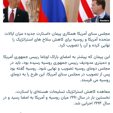
زبان‌های دیگر
مجلس سنای آمريکا همکاری پيمان «استارت جديد» ميان ايالات
متحده آمريکا و روسيه برای کاهش سلاح های استراتژيک را
نهايی کرده و آن را تصويب کرد.
اين پيمان که پيشتر به امضای باراک اوباما رييس جمهوری آمريکا
و دميتری مدوديف رييس جمهوری روسيه رسيده بود، بايد در
مجلس دومای روسيه تصويب و نهايی شود. روسيه گفته بود
پس از تصويب در مجلس سنای آمريکا، اين طرح را به دومای
روسيه می فرستد.
معاهده کاهش استراتژيک تسليحات هسته‌ای يا استارت،
نخستين بار در سال ۱۹۹۱ ميان روسيه و آمريکا به امضا رسيد و در
سال ۱۹۹۴ اجرايی شد.