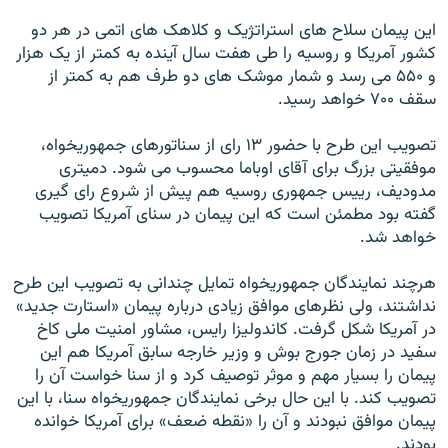
اين پيمان سلاح های استراتژيک و کلاهک های اتمی در هر دو
کشور آمريکا و روسيه را طی هفت سال آينده به کمتر از يک هزار
و ۵۵۰ می رسد و شمار موشک های دو طرف هم به کمتر از
سقف ۷۰۰ خواهد رسيد.
تصويب اين طرح با حضور ۱۳ رای از سناتورهای جمهوريخواه،
موفقيتی بزرگ برای آقای اوباما محسوب می شود. دميتری
مدوديف، رييس جمهوری روسيه هم پيش از شروع رای گيری
گفته بود مطمئن است که اين پيمان در سنای آمريکا تصويب
خواهد شد.
هرچند نمايندگان جمهوريخواه تمايل چندانی به تصويب اين طرح
نداشتند، ولی نظرهای موافق زيادی درباره پيمان «استارت جديد»
در آمريکا شکل گرفت. کاندوليزا رايس، مشاور امنيت ملی کاخ
سفيد در زمان جورج بوش و وزير خارجه سابق آمريکا هم اين
پيمان را بسيار مهم و موثر توصيف کرد و از سنا خواست آن را
تصويب کند. با اين حال برخی نمايندگان جمهوريخواه سنا، با اين
پيمان موافق نبودند و آن را «نقطه ضعف» برای آمريکا خوانده
بودند.