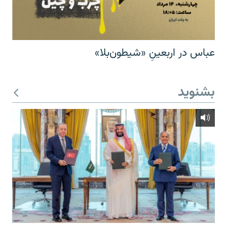
عباس در اربعینِ «شیطون‌بلا»
بشنوید