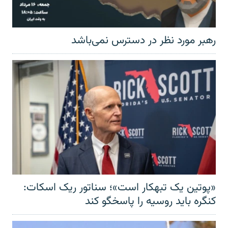
رهبر مورد نظر در دسترس نمی‌باشد
«پوتین یک تبهکار است»؛ سناتور ریک اسکات:
کنگره باید روسیه را پاسخگو کند