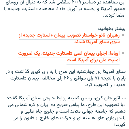
اين معاهده در دسامبر ۲۰۰۹ منقضی شد که به دنبال آن روسای
جمهور آمريکا و روسيه در آوريل ۲۰۱۰، معاهده «استارت جديد» را
امضا کردند.
بیشتر بخوانید:
رهبران ناتو خواستار تصویب پیمان «استارت جدید» از
سوی سنای آمریکا شدند
اوباما: اجرای پیمان اتمی «استارت جدید»، یک ضرورت
امنیت ملی برای آمریکا است
سنای آمريکا روز چهارشنبه اين طرح را به رای گيری گذاشت و در
پايان با نتيجه ۷۱ رای موافق و ۲۶ رای مخالف، پيمان «استارت
جديد» را تصويب کرد.
سناتور جان کری، رييس کميته روابط خارجی سنای آمريکا گفت:
«با تصويب اين طرح، ما پيامی صريح به ايران و کره شمالی می
دهيم که جامعه جهانی متحد است و جلوی جاه طلبی و
بلندپروازی های هسته ای و حرکت های خارج از قانون را می
گيرد.»