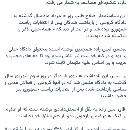
دارد، شکنجه‌ای مضاعف به شمار می رفت.
اين سياستمدار اصلاح طلب روز ۱۰ مرداد ماه سال گذشته به
دادگاه گروهی از بازداشت شدگان پس از انتخابات رياست
جمهوری برده شد و در آنجا او ديد که « همه خيلی لاغر و
شکسته شده بودند».
محسن امين زاده همچنين نوشته است: محتوای دادگاه خيلی
بد بود و در کيفرخواست نيز تلاش شده بود تا ادعاهای عجيب و
غريب و بی اساس عليه متهمان ثابت شود.
بر اساس اين يادداشت ها، وی بار ديگر در روز سوم شهريور سال
گذشته به دادگاه منتقل شد که در آنجا گروهی از فعالان مدنی و
سياسی بازداشت شده پس از انتخابات رياست جمهوری نيز
حضور داشتند.
آقای امين زاده به نقل از احمدزيدآبادی نوشته است که او علاوه
بر کتک های ضمن بازجويی، دو بار هم شلاق خورده است.
محسن امين زاده پس از گذراندن ۲۳۸ روز در زندان با وثيقه ۷۰۰