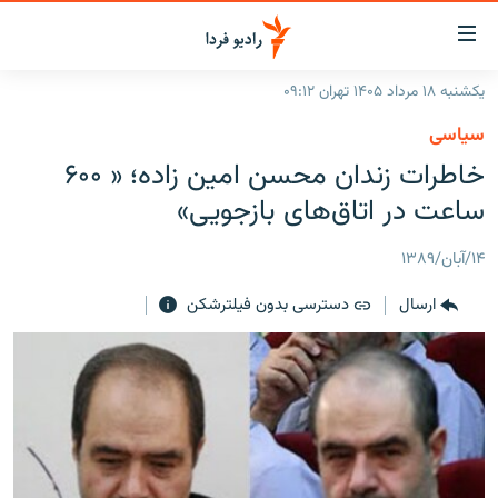
ینک‌های
ابلیت
سترسی
یکشنبه ۱۸ مرداد ۱۴۰۵ تهران ۰۹:۱۲
ازگشت
صفحه اصلی
سیاسی
ازگشت
ایران
خاطرات زندان محسن امین زاده؛ « ۶۰۰
ه
نوی
جهان
ساعت در اتاق‌های بازجويی»
صلی
رادیو
فتن
۱۴/آبان/۱۳۸۹
ه
پادکست
انتخاب کنید و بشنوید
فحه
ارسال
دسترسی بدون فیلترشکن
چندرسانه‌ای
برنامه‌های رادیویی
ستجو
زنان فردا
فرکانس‌ها
گزارش‌های تصویری
گزارش‌های ویدئویی
English
به ما بپیوندید