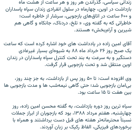
زندانی سياسی، گذراندن هر روز و هر ساعت از هشت ماه
بازداشت در اوين، چهارماه در سلول انفرادی زندان سپاه پاسداران
و ۶۰۰ ساعت در اتاق‌های بازجويی، سرشار از خاطره است؛
خاطراتی که به گفته وی، « تلخ، دردناک، جانکاه و گاهی هم
شيرين و آرام‌بخش» هستند.
آقای امين زاده در يادداشت های خود اشاره کرده است که ساعت
يک صبح روز ۲۶ خرداد ماه ۸۸ به شيوه‌ای بسيار غيرعادی
دستگير و به سرعت به بند تحت کنترل سپاه پاسداران در زندان
اوين منتقل شد و تحت بازجويی قرار گرفت.
وی افزوده است: تا ۵۰ روز پس از بازداشت، به جز چند روز،
بی‌امان بازجويی شد؛ حتی گاهی نيمه‌شب ها و مدت بازجويی ها
بين هفت تا ۱۵ ساعت بود.
سياه ترين روز دوره بازداشت، به گفته محسن امين زاده، روز
چهارشنبه، هفتم مرداد ۱۳۸۸، بود که بازجويان از ابراز جملات
نسبتاً محترمانه‌تر هفته های قبل دست برداشتند و همراه با
برخوردهای فيزيکی، الفاظ رکيک بر زبان آوردند.