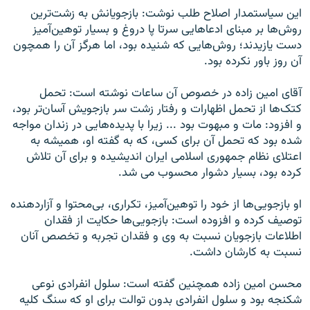
اين سياستمدار اصلاح طلب نوشت: بازجويانش به زشت‌ترين
روش‌ها بر مبنای ادعاهايی سرتا پا دروغ و بسيار توهين‌آميز
دست يازيدند؛ روش‌هايی که شنيده بود، اما هرگز آن را همچون
آن روز باور نکرده بود.
آقای امين زاده در خصوص آن ساعات نوشته است: تحمل
کتک‌ها از تحمل اظهارات و رفتار زشت سر بازجويش آسان‌تر بود،
و افزود: مات و مبهوت بود ... زيرا با پديده‌هايی در زندان مواجه
شده بود که تحمل آن برای کسی، که به گفته او، هميشه به
اعتلای نظام جمهوری اسلامی ايران انديشيده و برای آن تلاش
کرده بود، بسيار دشوار محسوب می شد.
او بازجويی‌ها از خود را توهين‌آميز، تکراری، بی‌محتوا و آزاردهنده
توصيف کرده و افزوده است: بازجويی‌ها حکايت از فقدان
اطلاعات بازجويان نسبت به وی و فقدان تجربه و تخصص آنان
نسبت به کارشان داشت.
محسن امين زاده همچنين گفته است: سلول انفرادی نوعی
شکنجه بود و سلول انفرادی بدون توالت برای او که سنگ کليه