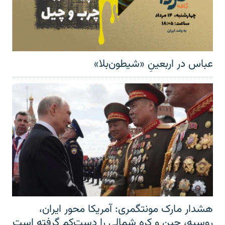
عباس در اربعینِ «شیطون‌بلا»
هشدار مارک مونتگمری: آمریکا محور ایران،
روسیه، چین و کره شمالی را دست‌کم گرفته است