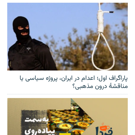
پاراگراف اول؛ اعدام در ایران، پروژه سیاسی یا
مناقشهٔ درون مذهبی؟