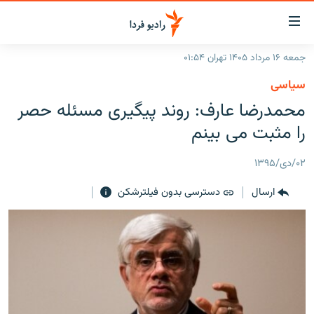
ینک‌های
ابلیت
سترسی
جمعه ۱۶ مرداد ۱۴۰۵ تهران ۰۱:۵۴
ازگشت
صفحه اصلی
سیاسی
ازگشت
ایران
محمدرضا عارف: روند پیگیری مسئله حصر
ه
نوی
جهان
را مثبت می بینم
صلی
رادیو
فتن
۰۲/دی/۱۳۹۵
ه
پادکست
انتخاب کنید و بشنوید
فحه
ارسال
دسترسی بدون فیلترشکن
چندرسانه‌ای
برنامه‌های رادیویی
ستجو
زنان فردا
فرکانس‌ها
گزارش‌های تصویری
گزارش‌های ویدئویی
English
به ما بپیوندید