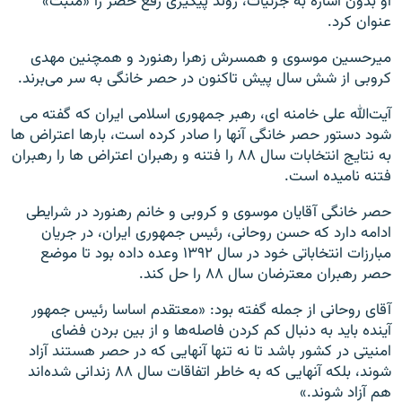
او بدون اشاره به جزئیات، روند پیگیری رفع حصر را «مثبت»
عنوان کرد.
میرحسین موسوی و همسرش زهرا رهنورد و همچنین مهدی
کروبی از شش سال پیش تاکنون در حصر خانگی به سر می‌برند.
آیت‌الله علی خامنه ای، رهبر جمهوری اسلامی ایران که گفته می
شود دستور حصر خانگی آنها را صادر کرده است، بارها اعتراض ها
به نتایج انتخابات سال ۸۸ را فتنه و رهبران اعتراض ها را رهبران
فتنه نامیده است.
حصر خانگی آقایان موسوی و کروبی و خانم رهنورد در شرایطی
ادامه دارد که حسن روحانی، رئیس جمهوری ایران، در جریان
مبارزات انتخاباتی خود در سال ۱۳۹۲ وعده داده بود تا موضع
حصر رهبران معترضان سال ۸۸ را حل کند.
آقای روحانی از جمله گفته بود: «معتقدم اساسا رئیس جمهور
آینده باید به دنبال کم کردن فاصله‌ها و از بین بردن فضای
امنیتی در کشور باشد تا نه تنها آنهایی که در حصر هستند آزاد
شوند، بلکه آنهایی که به خاطر اتفاقات سال ۸۸ زندانی شده‌اند
هم آزاد شوند.»