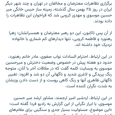
برگزاری تظاهرات معترضان و مخالفان در تهران و چند شهر ديگر
ايران در روز ۲۵ بهمن سال گذشته، زمينه ساز حبس خانگی مير
حسين موسوی و مهدی کروبی شد که فراخوان اين تظاهرات را
داده بودند.
از آن پس تاکنون، اين دو رهبر معترضان و همسرانشان؛ زهرا
رهنورد و فاطمه کروبی، تنها ديدارهای کم شماری با خانواده
نزديک خود داشته اند.
در اين ارتباط، احترام السادات نواب صفوی، مادر خانم رهنورد،
حدود دو هفته پيش در خصوص وضعيت دخترش و ميرحسين
موسوی به وبسايت کلمه گفت که در ملاقات‌ آخر با آنان، متوجه
رنگ پريدگی و لاغری شديد و ناگهانی آن دو شد و افزود: تغيير
ناگهانی ظاهری آنها و رنگ کاهی پوست و از دست دادن وزنشان
به شدت نگران کننده است.
در اين ارتباط، اردشير امير ارجمند، مشاور ارشد مير حسين
موسوی، با ابراز نگرانی از اين گزارش به راديو فردا گفته است:
«اين موضوع، مسئوليت بسيار جدی و سنگينی برای مقام‌های