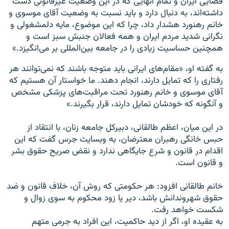
قضايی ايران و تمام آنهايی که در اين وضعيت غيرقانونی دست
داشته‌اند، به دنبال دارد و بايد نسبت به وضعيت آقای موسوی و
خانم رهنورد هشدار داد، چرا که اين موضوع، مايه دلمشغولی و
نگرانی شديد مردم ايران و همه فعالان جنبش سبز است و
همچنين حساسيت زيادی را در جامعه بين‌المللی بر می‌انگيزد.»
به گفته او، «مقام‌های ايرانی بايد متوجه باشند که نمی‌توانند هر
رفتاری را که تمايل دارند، انجام دهند. ما خواستار آن هستيم که
آقای موسوی و خانم رهنورد تحت مراقبت‌های پزشکی مشخص
و آنگونه که خودشان تمايل دارند، قرار بگيرند.»
در این میان، اعظم طالقانی، دبيرکل جامعه زنان، با انتقاد از
حبس خانگی رهبران معترضان، به وبسايت جرس گفت که اين
اقدام در قانون و شرع جايگاهی ندارد و نقض صريح حقوق بشر
و قانون است.
خانم طالقانی افزود: هر حکومتی که روش آن، خلاف قانون و ضد
حقوق شهروندانش باشد، دير يا زود محکوم به سوی زوال و
شکست خواهد رفت.
به عقيده او، اگر از ديد حاکميت، اين افراد به جرمی متهم