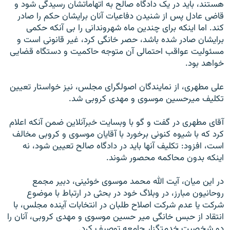
هستند، بايد در يک دادگاه صالح به اتهاماتشان رسيدگی شود و
قاضی عادل پس از شنيدن دفاعيات آنان برايشان حکم را صادر
کند. اما اينکه برای چندين ماه شهروندانی را بی آنکه حکمی
برايشان صادر شده باشد، حصر خانگی کرد، غير قانونی است و
مسئوليت عواقب احتمالی آن متوجه حاکميت و دستگاه قضايی
خواهد بود.
علی مطهری، از نمايندگان اصولگرای مجلس، نيز خواستار تعيين
تکليف ميرحسين موسوی و مهدی کروبی شد.
آقای مطهری در گفت و گو با وبسايت خبرآنلاين ضمن آنکه اعلام
کرد که با شيوه کنونی برخورد با آقايان موسوی و کروبی مخالف
است، افزود: تکليف آنها بايد در دادگاه صالح تعيين شود، نه
اينکه بدون محاکمه محصور شوند.
در اين ميان، آيت الله محمد موسوی خوئينی، دبير مجمع
روحانيون مبارز، در وبلاگ خود در بحثی در ارتباط با موضوع
شرکت يا عدم شرکت اصلاح طلبان در انتخابات آينده مجلس، با
انتقاد از حبس خانگی مير حسين موسوی و مهدی کروبی، آنان را
دو شخصيت خدمتگزار جامعه توصيف کرد.