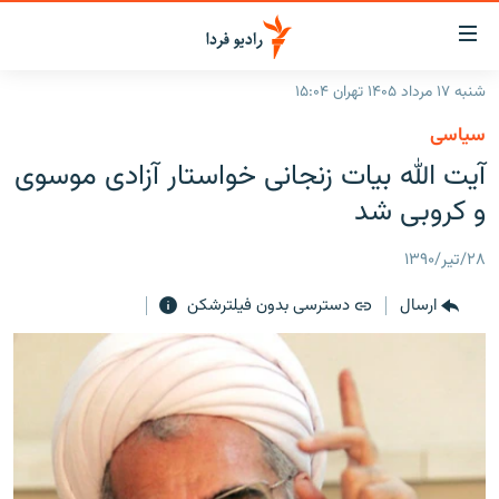
ینک‌های
ابلیت
سترسی
شنبه ۱۷ مرداد ۱۴۰۵ تهران ۱۵:۰۴
ازگشت
صفحه اصلی
سیاسی
ازگشت
ایران
آیت الله بیات زنجانی خواستار آزادی موسوی
ه
نوی
جهان
و کروبی شد
صلی
رادیو
فتن
۲۸/تیر/۱۳۹۰
ه
پادکست
انتخاب کنید و بشنوید
فحه
ارسال
دسترسی بدون فیلترشکن
چندرسانه‌ای
برنامه‌های رادیویی
ستجو
زنان فردا
فرکانس‌ها
گزارش‌های تصویری
گزارش‌های ویدئویی
English
به ما بپیوندید