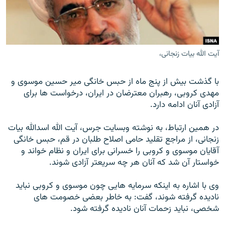
آيت الله بيات زنجانی،
زبان‌های دیگر
با گذشت بيش از پنج ماه از حبس خانگی مير حسين موسوی و
مهدی کروبی، رهبران معترضان در ايران، درخواست ها برای
آزادی آنان ادامه دارد.
در همين ارتباط، به نوشته وبسايت جرس، آيت الله اسدالله بيات
زنجانی، از مراجع تقليد حامی اصلاح طلبان در قم، حبس خانگی
آقايان موسوی و کروبی را خسرانی برای ايران و نظام خواند و
خواستار آن شد که آنان هر چه سريعتر آزادی شوند.
وی با اشاره به اينکه سرمايه هايی چون موسوی و کروبی نبايد
ناديده گرفته شوند، گفت: به خاطر بعضی خصومت های
شخصی، نبايد زحمات آنان ناديده گرفته شود.