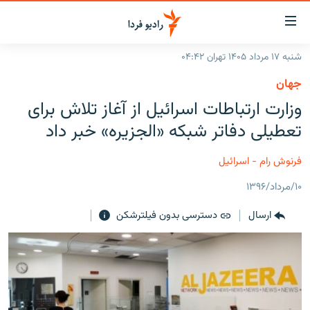
ینک‌های
ابلیت
سترسی
شنبه ۱۷ مرداد ۱۴۰۵ تهران ۰۴:۴۲
ازگشت
صفحه اصلی
جهان
ازگشت
ایران
وزارت ارتباطات اسرائیل از آغاز تلاش برای
ه
نوی
جهان
تعطیلی دفاتر شبکه «الجزیره» خبر داد
صلی
رادیو
فتن
فرنوش رام - اسرائیل
ه
پادکست
انتخاب کنید و بشنوید
فحه
۱۰/مرداد/۱۳۹۶
چندرسانه‌ای
برنامه‌های رادیویی
ستجو
ارسال
دسترسی بدون فیلترشکن
زنان فردا
فرکانس‌ها
گزارش‌های تصویری
گزارش‌های ویدئویی
English
به ما بپیوندید