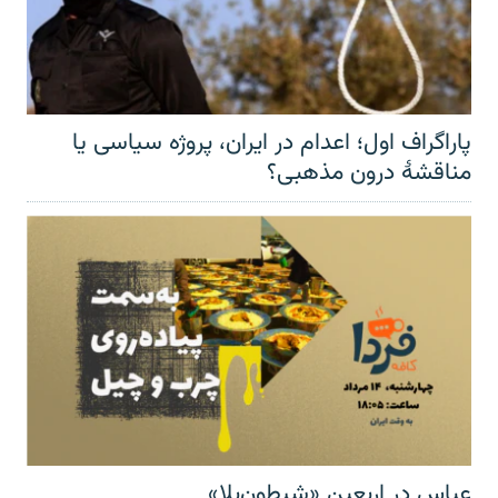
پاراگراف اول؛ اعدام در ایران، پروژه سیاسی یا
مناقشهٔ درون مذهبی؟
عباس در اربعینِ «شیطون‌بلا»