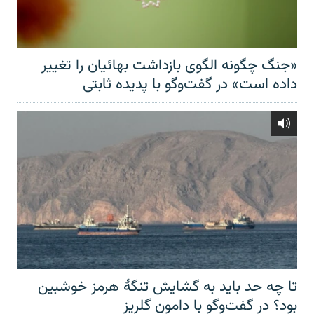
«جنگ چگونه الگوی بازداشت بهائیان را تغییر
داده است» در گفت‌وگو با پدیده ثابتی
تا چه حد باید به گشایش تنگهٔ هرمز خوشبین
بود؟ در گفت‌وگو با دامون گلریز