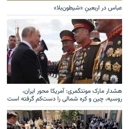
عباس در اربعینِ «شیطون‌بلا»
هشدار مارک مونتگمری: آمریکا محور ایران،
روسیه، چین و کره شمالی را دست‌کم گرفته است