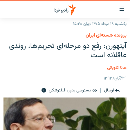
ینک‌های
ابلیت
سترسی
یکشنبه ۱۸ مرداد ۱۴۰۵ تهران ۱۵:۲۸
ازگشت
صفحه اصلی
پرونده هسته‌ای ایران
ازگشت
ایران
آینهورن: رفع دو مرحله‌ای تحریم‌ها، روندی
ه
نوی
جهان
عاقلانه است
صلی
رادیو
فتن
هانا کاویانی
ه
پادکست
انتخاب کنید و بشنوید
فحه
۲۹/آبان/۱۳۹۳
چندرسانه‌ای
برنامه‌های رادیویی
ستجو
ارسال
دسترسی بدون فیلترشکن
زنان فردا
فرکانس‌ها
گزارش‌های تصویری
گزارش‌های ویدئویی
English
به ما بپیوندید