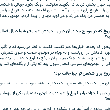
ید جهان پخش کردند که بگویند مائوتسه دونگ رکورد جهانی را شکست
 را... فروغ پای تلویزیون آلمان زد.دی.اف نشسته بود. فروغ مرا می‌
ه همسر من زنگ می‌زند و می‌گوید مهدی را پیدا کردم. مهدی زنده 
روغ که در مونیخ بود در آن دوران، خودش هم مثل شما دنبال فعال
ود؟
ینطور که بعدها خیلی‌ها هم گفتند، گفتند به نظر می‌رسید تمام تأثی
وره اقامتش در اروپاست و به ویژه در مونیخ. سمت و سوی شعرش به
ونیخ شروع می‌شود. جنگ ویتنام آن موقع به اوج خودش رسیده بود
کی از انجمن‌های سیاسی کنفدراسیون بود که یکی از پایگاه‌‌های تند بو
روغ برای شخص تو چرا جالب بود؟
رای من یک دختر بااحساس، یک دختر با عاطفه بود. بسیار باعاطفه بود
ریدون فرخزاد برادر فروغ را هم دعوت کردی به عنوان یکی از مهمانان
ه؟
قتی فریدون آمد آنجا در دانشکده‌ای که من درس می‌خواندم او هم 