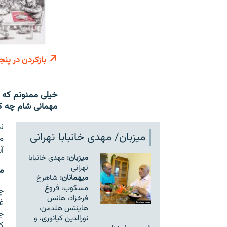
بازکردن در پنج
خیلی ممنونم که د
مهمانی شام چه ک
ن
میزبان/ مهدی خانبابا تهرانی
م
آشنا
میزبان
:
مهدی خانبابا
تهرانی
م
میهمانان:
شاهرخ
مسکوب، فروغ
چ
فرخزاد، هانس
غ
هاینتس هلدمن،
ج
نورالدین کیانوری، و
ک