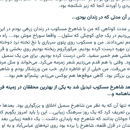
ردی را آوردند آنجا که زیر شکنجه بود.
ر آن مدتی که در زندان بودی...
ر مدت کوتاهی که من با شاهرخ مسکوب در زندان زرهی بودم در ای
ی‌زدیم در یک جای کوچکی که سلول... واقعا سوراخ موش بود... راه می
م نمی‌دادند. من و مسکوب روی پتوی سربازی با نخ تخته نرد دوخته 
ان مهره درست کرده بودیم. مرکورکروم ریخته بودیم روی بخشی و قرم
خشی هم خمیر سفید. تاس درست کرده بودیم. برای من یک سمبل 
ود. وقتی با هم قدم می‌زدیم شعر زمزمه می‌کرد. می‌خواند و مثل م
اه می‌رفت. من خیلی از او خاطره دارم. خب من ورزشکار بودم و شاهر
ن بزرگتر بود. گاهی موقع‌ها هم بوکس می‌زدم. پشم‌آلو هم بود...
عد شاهرخ مسکوب تبدیل شد به یکی از بهترین محققان در زمینه فر
اهنامه و...
ه تنها آن که به نظر من شاهرخ سمبل اخلاق و بزرگواری بود. بعدها 
ن تعریف کرد که یک روز سرهنگ زیبایی... این را باید امروز بگویم
ا جوانان بدانند که شاهرخ چه پایداری داشت... یک دفعه زیبایی بعد 
ندان در قزل قلعه، شاهرخ را برده بود روی تپه‌های عباس‌آباد و به او 