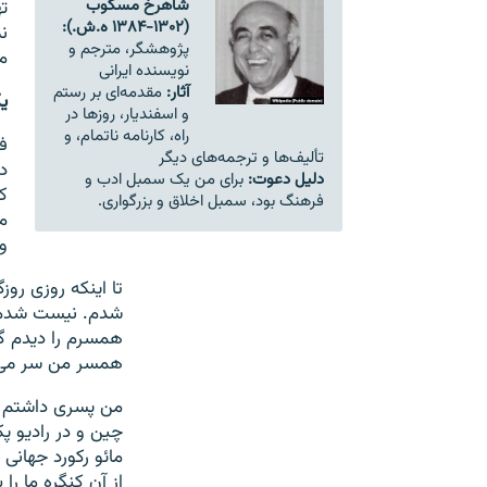
شاهرخ مسکوب
ت
(۱۳۰۲-۱۳۸۴ ه.ش.):
ن
پژوهشگر، مترجم و
م
نویسنده ایرانی
آثار:
مقدمه‌ای بر رستم
ی
و اسفندیار، روزها در
راه، کارنامه ناتمام، و
ف
تألیف‌ها و ترجمه‌های دیگر
د
دلیل دعوت:
برای من یک سمبل ادب و
ک
فرهنگ بود، سمبل اخلاق و بزرگواری.
م
و
تا اینکه روزی رو
شدم. نیست شدم. 
همسرم را دیدم گ
همسر من سر می‌ز
من پسری داشتم ک
چین و در رادیو پ
مائو رکورد جهانی
از آن کنگره ما را