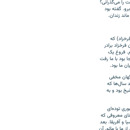
ت را می‌گذرانی؟
رو. گفته بود
اند زندان.
رخزاد) که
فرخزاد برادر
م. فروغ یک
ا بود با ما رفت
ن ما بود.
اگهان مخفی
سال‌ها که
خ بود و به
ری توده‌ای
نای معروفی که
 و آفریقا. بعد
ز ما با مائو. آن