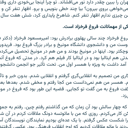
هران را ببین چقدر دارد نور می‌افشاند. تو چرا اینجا بی‌خودی داری وقت
می‌‌خواهی بروی بیرون؟ بیا چند خطی بنویس و برو. اظهار تنفر کن و ب
ن چیزی ندارم اظهار تنفر کنم. شاهرخ پایداری کرد، شش هفت سال م
کی از مهمانانت فروغ فرخزاد است.
روغ فرخزاد چند سالی پهلوی برادرش بود: امیرمسعود فرخزاد (دکتر ف
وست من و دانشجوی دانشگاه مونیخ و برادر بزرگ فروغ بود. فریدون 
وچکتر بود. اینها در مونیخ بودند و من هم در مونیخ تحصیل می‌کرد
دتی هم ایتالیا بود و در ایتالیا کار فیلم هم کرد. در مدتی که فروغ آنج
 آمد داشت به ویژه با همسر اول من. تحت تأثیر جو انجمن دانشجویا
زگاری من تصمیم به انقلابی‌گری گرفتم و انقلابی شدم. بدون خبر و ن
همسر من هم نمی‌‌دانست من کجا رفتم و مخفی شدم. بعدها بعد 
فت فروغ به من گفت تو کجایی. قضیه این طور بود که فروغ در مونی
د.
ه چهار سالش بود آن زمان که من گذاشتم رفتم چین. رفتم به جمهو
کن کار می‌کردم. روزی که من با مائوتسه دونگ ملاقات کردم در آن ش
 را شکست عکس گرفتم. با یک عده‌ای بودیم نمایندگان نویسندگان آسیا
 بردند با مائو ملاقات کردیم که اوج انقلاب فرهنگی بود. عکسی گرفتند ا