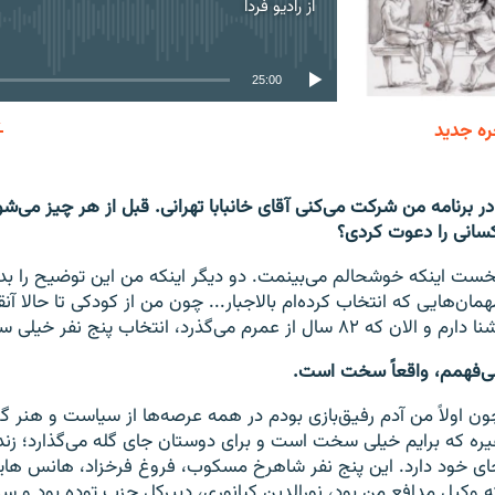
از
رادیو فردا
No media source currently available
25:00
ره جدید
EMBED
ر برنامه من شرکت می‌کنی آقای خانبابا تهرانی. قبل از هر چیز می‌شو
سانی را دعوت کردی؟
خست اینکه خوشحالم می‌بینمت. دو دیگر اینکه من این توضیح را بد
همان‌هایی که انتخاب کرده‌ام بالاجبار... چون من از کودکی تا حالا آ
 دارم و الان که ۸۲ سال از عمرم می‌گذرد، انتخاب پنج نفر خیلی سخت است.
ی‌فهمم، واقعاً سخت است.
ون اولاً من آدم رفیق‌بازی بودم در همه عرصه‌ها از سیاست و هنر گ
یره که برایم خیلی سخت است و برای دوستان جای گله می‌گذارد؛ زند
ای خود دارد. این پنج نفر شاهرخ مسکوب، فروغ فرخزاد، هانس ها
ه وکیل مدافع من بود، نورالدین کیانوری، دبیرکل حزب توده بود و سر