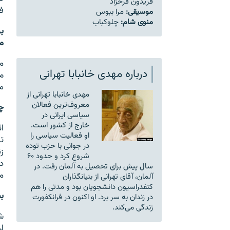
فریدون فرخزاد
ف
موسیقی:
مرا ببوس
منوی شام:
چلوکباب
ب
م
م
درباره مهدی خانبابا تهرانی
م
م
مهدی خانبابا تهرانی از
معروف‌ترین فعالان
چ
سیاسی ایرانی در
خارج از کشور است.
ا
او فعالیت سیاسی را
ت
در جوانی با حزب توده
ز
شروع کرد و حدود ۶۰
د
سال پیش برای تحصیل به آلمان رفت. در
م
آلمان، آقای تهرانی از بنیانگذاران
کنفدراسیون دانشجویان بود و مدتی را هم
ب
در زندان به سر برد. او اکنون در فرانکفورت
زندگی می‌کند.
ل