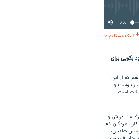
0:00
لینک مستقیم
SHARE
د بگویی برای
هم که از این
نقدر دوست و
رفته تا ورزش و
گان. مردگان که
ینتس هلدمن،
انجام فریدون