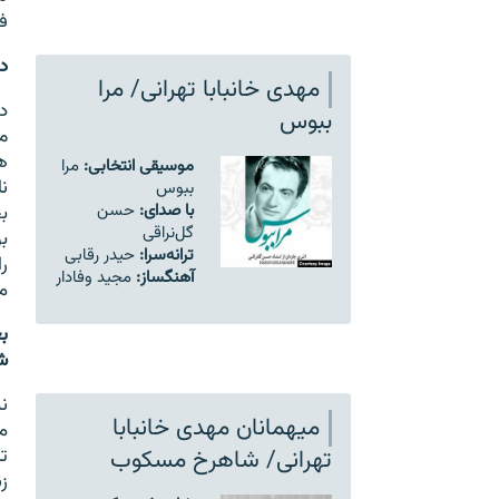
ف
د
مهدی خانبابا تهرانی/ مرا
د
ببوس
م
ه
موسیقی انتخابی:
مرا
ن
ببوس
با صدای:
حسن
ب
گل‌نراقی
ب
ترانه‌سرا:
حیدر رقابی
ر
آهنگساز:
مجید وفادار
م
ب
ش
ن
میهمانان مهدی خانبابا
م
تهرانی/ شاهرخ مسکوب
ت
ز