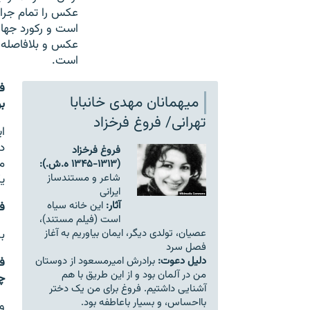
عکس را تمام جرا
است و رکورد جهانی
عکس و بلافاصله ب
است.
ف
میهمانان مهدی خانبابا
ب
تهرانی/ فروغ فرخزاد
ا
د
فروغ فرخزاد
م
(۱۳۱۳-۱۳۴۵ ه.ش.):
شاعر و مستندساز
ی
ایرانی
آثار:
این خانه سیاه
ف
است (فیلم مستند)،
عصیان، تولدی دیگر، ایمان بیاوریم به آغاز
ب
فصل سرد
دلیل دعوت:
برادرش امیرمسعود از دوستان
ف
من در آلمان بود و از این طریق با هم
چ
آشنایی داشتیم. فروغ برای من یک دختر
بااحساس، و بسیار باعاطفه بود.
و