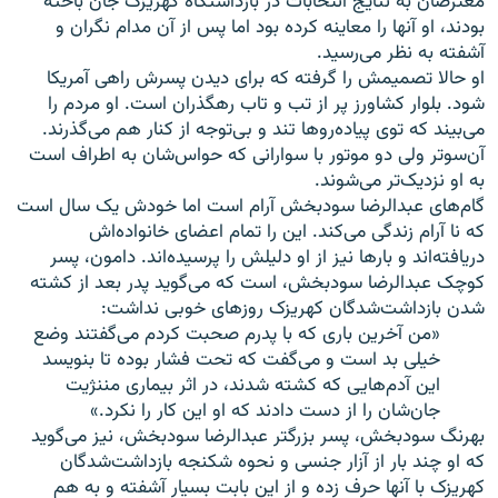
معترضان به نتایج انتخابات در بازداشتگاه کهریزک جان باخته
بودند، او آنها را معاینه کرده بود اما پس از آن مدام نگران و
آشفته به نظر می‌رسید.
او حالا تصمیمش را گرفته که برای دیدن پسرش راهی آمریکا
شود. بلوار کشاورز پر از تب و تاب رهگذران است. او مردم را
می‌بیند که توی پیاده‌روها تند و بی‌توجه از کنار هم می‌گذرند.
آن‌سوتر ولی دو موتور با سوارانی که حواس‌شان به اطراف است
به او نزدیک‌تر می‌شوند.
گام‌های عبدالرضا سودبخش آرام است اما خودش یک سال است
که نا آرام زندگی می‌کند. این را تمام اعضای خانواده‌اش
دریافته‌اند و بارها نیز از او دلیلش را پرسیده‌اند. دامون، پسر
کوچک عبدالرضا سودبخش، است که می‌گوید پدر بعد از کشته
شدن بازداشت‌شدگان کهریزک روزهای خوبی نداشت:
«من آخرین باری که با پدرم صحبت کردم می‌گفتند وضع
خیلی بد است و می‌گفت که تحت فشار بوده تا بنویسد
این آدم‌هایی که کشته شدند، در اثر بیماری مننژیت
جان‌شان را از دست دادند که او این کار را نکرد.»
بهرنگ سودبخش، پسر بزرگتر عبدالرضا سودبخش، نیز می‌گوید
که او چند بار از آزار جنسی و نحوه شکنجه بازداشت‌شدگان
کهریزک با آنها حرف زده و از این بابت بسیار آشفته و به هم