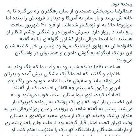
ریخته بود.
عبدالرضا سودبخش همچنان از میان رهگذران راه می‌گیرد تا به
خانه‌اش برسد و بار سفر به آمریکا و دیدار با فرزندش را ببندد اما
موتورها حالا به او نزدیک‌تر شده‌اند. او فردا ۳۱ شهریور ساعت
پنج بامداد پرواز دارد. پسرش دامون در واشنگتن چشم انتظار او
هستند، اما اینجا حوالی بلوار کشاورز گلوله‌ای بنا به گفته
خانواده‌اش به پهلوی او شلیک می‌شود و سپس خبر کشته شدن
این پزشک اینگونه به گوش دامون و همسرش در واشنگتن
می‌رسد:
«ساعت ۱۱:۴۰ دقیقه شب بود به وقت ما که زنگ زدند به
خانم‌ام و گفتند که احتمالاً یک مشکلی پیش آمده و پدرتان
نمی‌تواند بیاید و سفرش عقب افتاده. دوباره من زنگ زدم
این‌ور و آن‌ور که ببینم چه اتفاقی افتاده، یک بار گفتند
تصادف کرده، توی بیمارستان است، خوب می‌شود و...»
این نخستین بار نبود که پای یک پزشک به پرونده کهریزک باز
می‌شد. پیشتر به گفته شاهدان پرونده، رامین پوراندرجانی نیز به
عنوان پزشک وظیفه کهریزک از سوی سعید مرتضوی دادستان
وقت تهران تحت فشار قرار گرفته بود تا علت جان باختن شماری
از بازداشت‌شدگان بازداشتگاه کهریزک را مننژیت اعلام کند. او