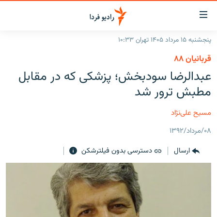
ینک‌های
ابلیت
سترسی
پنجشنبه ۱۵ مرداد ۱۴۰۵ تهران ۱۰:۳۳
ازگشت
صفحه اصلی
قربانیان ۸۸
ازگشت
ایران
عبدالرضا سودبخش؛ پزشکی که در مقابل
ه
نوی
جهان
مطبش ترور شد
صلی
رادیو
فتن
مسیح علی‌نژاد
ه
پادکست
انتخاب کنید و بشنوید
فحه
۰۸/مرداد/۱۳۹۲
چندرسانه‌ای
برنامه‌های رادیویی
ستجو
ارسال
دسترسی بدون فیلترشکن
زنان فردا
فرکانس‌ها
گزارش‌های تصویری
گزارش‌های ویدئویی
English
به ما بپیوندید