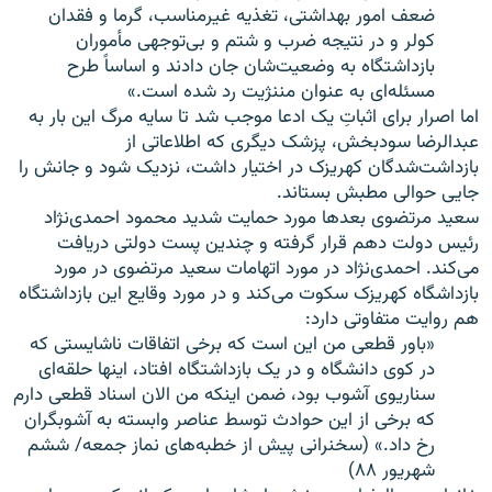
ضعف امور بهداشتی، تغذیه غیرمناسب، گرما و فقدان
کولر و در نتیجه ضرب و شتم و بی‌توجهی مأموران
بازداشتگاه به وضعیت‌شان جان دادند و اساساً طرح
مسئله‌ای به عنوان مننژیت رد شده است.»
اما اصرار برای اثباتِ یک ادعا موجب شد تا سایه مرگ این بار به
عبدالرضا سودبخش، پزشک دیگری که اطلاعاتی از
بازداشت‌شدگان کهریزک در اختیار داشت، نزدیک شود و جانش را
جایی حوالی مطبش بستاند.
سعید مرتضوی بعدها مورد حمایت شدید محمود احمدی‌نژاد
رئیس دولت دهم قرار گرفته و چندین پست دولتی دریافت
می‌کند. احمدی‌نژاد در مورد اتهامات سعید مرتضوی در مورد
بازداشگاه کهریزک سکوت می‌کند و در مورد وقایع این بازداشتگاه
هم روایت متفاوتی دارد:
«باور قطعی من این است که برخی اتفاقات ناشایستی که
در کوی دانشگاه و در یک بازداشتگاه افتاد، اینها حلقه‌ای
سناریوی آشوب بود، ضمن اینکه من الان اسناد قطعی دارم
که برخی از این حوادث توسط عناصر وابسته به آشوبگران
رخ داد.» (سخنرانی پیش از خطبه‌های نماز جمعه/ ششم
شهریور ۸۸)