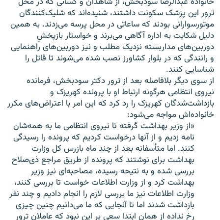
خانواده عبدالرضا سودبخش، از شاهدان و کسانی که در محل
ترور این پزشک سکونت داشتند، شنیده‌اند که شلیک‌کنندگان
موتورسوارانی بودند که ساعاتی در محل پرسه می‌زدند. به همین
دلیل شکایت به اداره آگاهی می‌برند و خواستار بازپخشِ
دوربین‌های مداربسته نزدیک مطلب و نیز دوربین‌های راهنمایی
و رانندگی که در بلوار کشاورز نصب شده می‌شوند تا قاتل را
شناسایی کنند.
از سوی دیگر بلافاصله بعد از ترور دکتر سودبخش، فرمانده
نیروی انتظامی هرگونه ارتباط او با پرونده کهریزک و
بازداشت‌شدگان کهریزک را رد کرد که این امر با اعتراض‌های مکرر
خانواده‌اش مواجه می‌شود:
«از وزیر بهداشت گرفته تا نیروی انتظامی ما به همه‌شان
نامه زدیم و از آنها درخواست کردیم که پرونده را رسیدگی
کنند. اما متأسفانه بعد از چند ماه بازرس کل وزارت
بهداشت برای نوشتند که پرونده از طریق مراجع ذی‌صلاح
بررسی شده و به نتیحه رسیده، مصاحبه‌ای نیز وزیر
بهداشت کرد و از وزارت اطلاعات خواست تا بررسی کنند،
وزارت اطلاعات نیز ما بررسی لازم را انجام دادیم و چند نفر
بازداشت شدند اما تا آنجایی که ما می‌دانیم چنین چیزی
رخ نداده از همان ابتدا سعی بر این نبود که عاملان ترور