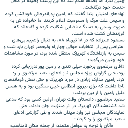
چنین نکرد اما بعدها اعلام شد که این پزشک وظیفه در محل
خدمت خود درگذشت.
نهادهای امنیتی ابتدا گفتند که رامین پوراندرجانی خودکشی کرده
و سپس علت مرگ را مسومیت اعلام کردند اما خانواده‌اش به
صورت رسمی به دستگاه قضایی شکایت کرده و گفته‌اند که
فرزندشان کشته شده است.
مسعود علیزاده که در ۱۸ تیرماه ۸۸، به دنبال راهپیمایی‌های
اعتراضی پس از انتخابات حوالی چهارراه ولیعصر تهران بازداشت و
سپس به بازداشتگاه کهریزک منتقل شده بود، در مورد مشاهدات
خود چنین می‌گوید:
«آقای مرتضوی برخورد خیلی تندی با رامین پوراندرزجانی کرده
بود، حتی گزارش ویژه مجلس نیز ادعای سعید مرتضوی را رد
کرد. رامین مدارک زیادی در مورد کهریزک و حتی نقش فرماندهان
ناجا داشت که برای نیروی انتظامی خیلی سنگین بود و به همین
دلیل رامین را از بین بردند.»
سعید مرتضوی، دادستان وقت تهران، اولین کسی بود که مدعی
شد کشته‌شدگان کهریزک در اثر مننژیت جان دادند. حتی
نمایندگان مجلس نیز وارد میدان شدند و طی گزارشی ادعای
سعید مرتضوی را رد کردند:
«آنان با توجه به عوامل متعدد، از جمله مکان نامناسب،