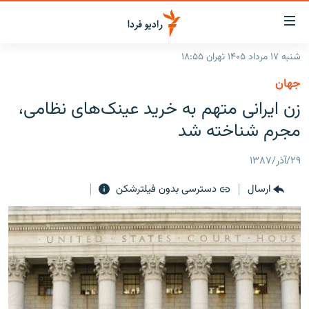
ینک‌های
ابلیت
سترسی
شنبه ۱۷ مرداد ۱۴۰۵ تهران ۱۸:۵۵
ازگشت
صفحه اصلی
جهان
ازگشت
ایران
زن ایرانی متهم به خرید عینک‌های نظامی،
ه
نوی
جهان
مجرم شناخته شد
صلی
رادیو
فتن
۲۹/آذر/۱۳۸۷
ه
پادکست
انتخاب کنید و بشنوید
فحه
ارسال
دسترسی بدون فیلترشکن
چندرسانه‌ای
برنامه‌های رادیویی
ستجو
زنان فردا
فرکانس‌ها
گزارش‌های تصویری
گزارش‌های ویدئویی
English
به ما بپیوندید