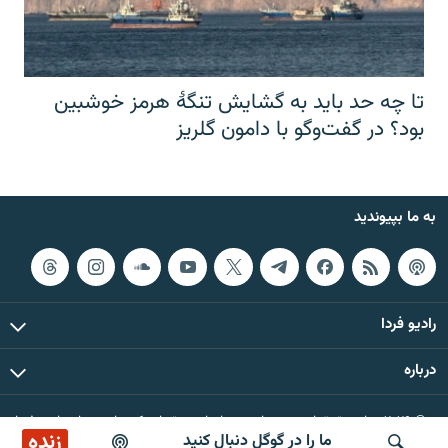
تا چه حد باید به گشایش تنگهٔ هرمز خوشبین
بود؟ در گفت‌وگو با دامون گلریز
به ما بپیوندید
رادیو فردا
درباره
© ۲۰۲۶ تمام حقوق این وب‌سایت، بر اساس مقررات کپی‌رایت، برای رادیو فردا
زنده
ما را در گوگل دنبال کنید
محفوظ است.