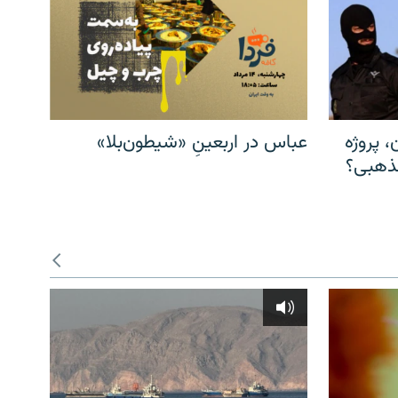
، پروژه
عباس در اربعینِ «شیطون‌بلا»
مذهبی؟