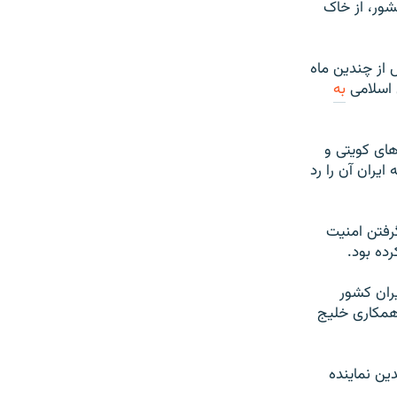
شور، از خاک
از چندین ماه
 اسلامی
به
های کویتی و
ایران آن را رد
رفتن امنیت
ده بود.
تین بار در اردیبهشت ۸۹ توسط وزیران کشور
همکاری خلیج
ین نماینده