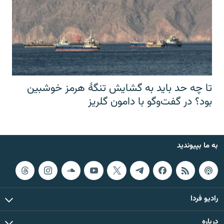
تا چه حد باید به گشایش تنگهٔ هرمز خوشبین
بود؟ در گفت‌وگو با دامون گلریز
به ما بپیوندید
رادیو فردا
درباره