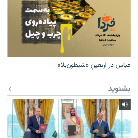
عباس در اربعینِ «شیطون‌بلا»
بشنوید