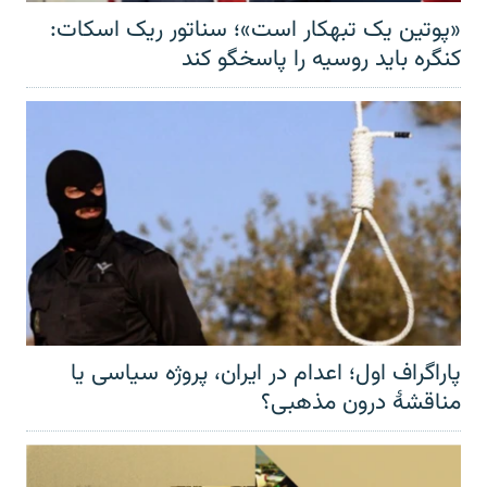
«پوتین یک تبهکار است»؛ سناتور ریک اسکات:
کنگره باید روسیه را پاسخگو کند
پاراگراف اول؛ اعدام در ایران، پروژه سیاسی یا
مناقشهٔ درون مذهبی؟