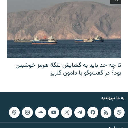
تا چه حد باید به گشایش تنگهٔ هرمز خوشبین
بود؟ در گفت‌وگو با دامون گلریز
به ما بپیوندید