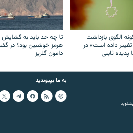
نه الگوی بازداشت
تا چه حد باید به گشایش ت
 تغییر داده است» در
هرمز خوشبین بود؟ در گفت‌
 پدیده ثابتی
دامون گلریز
به ما بپیوندید
بشنوید