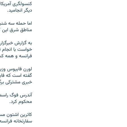
کنسولگری آمریکا 
دیگر انجامید.
اما حمله سه شنبه
مناطق شرق این 
به گزارش خبرگزار
خواست با انجام تح
فرانسه و همه کشو
لورن فابیوس وزیر
گفته است که فاب
خبری مشترکی برگز
آندرس فوگ راسموس
محکوم کرد.
کا‌ترین اشتون مس
سفارتخانه فرانسه