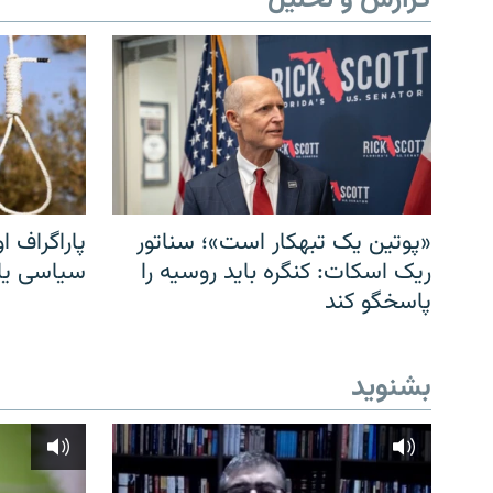
گزارش و تحلیل
«پوتین یک تبهکار است»؛ سناتور
پاراگراف او
ریک اسکات: کنگره باید روسیه را
سیاسی یا 
پاسخگو کند
بشنوید