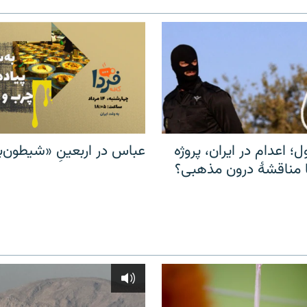
ل؛ اعدام در ایران، پروژه
عباس در اربعینِ «شیطون‌بل
مناقشهٔ درون مذهبی؟