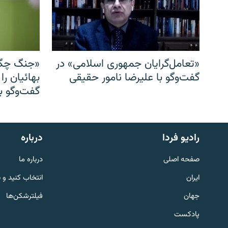
«تعامل‌گرایان جمهوری اسلامی» در
«جنگ چگو
گفت‌وگو با علیرضا نامور حقیقی
بهائیان را
گفت‌وگو با
English
رادیو فردا
درباره
به ما بپیوندید
صفحه اصلی
درباره ما
ایران
انتخاب کنید و 
جهان
فیلترشکن‌ها
پادکست