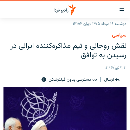
ینک‌های
ابلیت
سترسی
دوشنبه ۱۹ مرداد ۱۴۰۵ تهران ۱۳:۵۲
ازگشت
صفحه اصلی
سیاسی
ازگشت
ایران
نقش روحانی و تیم‌ مذاکره‌کننده ایرانی در
ه
نوی
جهان
رسیدن به‌ توافق
صلی
رادیو
فتن
۲۳/تیر/۱۳۹۴
ه
پادکست
انتخاب کنید و بشنوید
فحه
ارسال
دسترسی بدون فیلترشکن
چندرسانه‌ای
برنامه‌های رادیویی
ستجو
زنان فردا
فرکانس‌ها
گزارش‌های تصویری
گزارش‌های ویدئویی
English
به ما بپیوندید