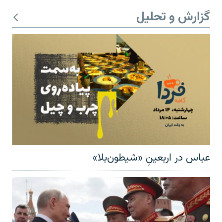
گزارش و تحلیل
عباس در اربعینِ «شیطون‌بلا»