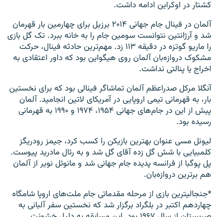
کشتار در اوکراین ادامه داشت.
آلمان در فینال جام جهانی ۲۰۱۴ برزیل برای چهارمین بار قهرمان
شد و آرژانتین نتوانست سومین جام را به خانه ببرد. تک گل بازی
را ماریو گوتزه در دقیقه ۱۱۳ زد. مهم‌ترین حادثه فینال، حرکت
مشکوک دروازه‌بان آلمان روی هیگواین بود که داور اعتقادی به
اخراج یا پنالتی نداشت.
آنگلا مرکل صدراعظم آلمان تماشاگر فینالی بود که برای نخستین
بار، به قهرمانی تیمی اروپایی در آمریکای لاتین انجامید. آلمان
پیش از این در جام‌های جهانی ۱۹۵۴، ۱۹۷۴ و ۱۹۹۰ به قهرمانی
رسیده بود.
لیونل مسی عنوان بهترین بازیکن را کسب کرد، جیمز رودریگز
کلمبیایی با شش گل زده آقای گل شد و به رئال مادرید پیوست.
پل پوگبا از فرانسه پدیده جام جهانی شد و مانوئل نویر از آلمان
هم بر‌ترین دروازه‌بان.
*جنجالیترین بازی از مرحله مقدماتی جام ملت‌های اروپا شامگاه
چهاردهم اکتبر در بلگراد برگزار شد که نخستین سفر آلبانی به
صربستان از سال ۱۹۶۷ بود. این مسابقه به دلیل خشونت