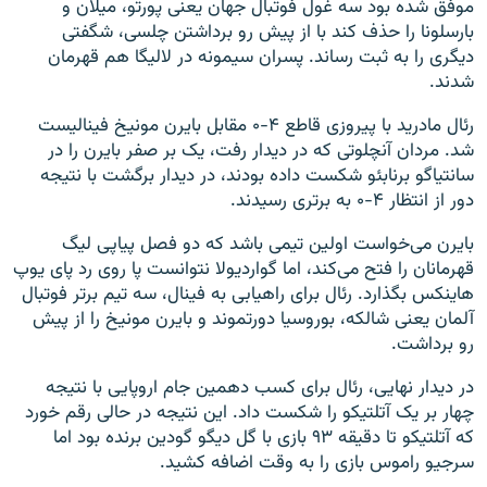
موفق شده بود سه غول فوتبال جهان یعنی پورتو، میلان و
بارسلونا را حذف کند با از پیش رو برداشتن چلسی، شگفتی
دیگری را به ثبت رساند. پسران سیمونه در لالیگا هم قهرمان
شدند.
رئال مادرید با پیروزی قاطع ۴-۰ مقابل بایرن مونیخ فینالیست
شد. مردان آنچلوتی که در دیدار رفت، یک بر صفر بایرن را در
سانتیاگو برنابئو شکست داده بودند، در دیدار برگشت با نتیجه‌
دور از انتظار ۴-۰ به برتری رسیدند.
بایرن می‌خواست اولین تیمی باشد که دو فصل پیاپی لیگ
قهرمانان را فتح می‌کند، اما گواردیولا نتوانست پا روی رد پای یوپ
هاینکس بگذارد. رئال برای راهیابی به فینال، سه تیم بر‌تر فوتبال
آلمان یعنی شالکه، بوروسیا دورتموند و بایرن مونیخ را از پیش
رو برداشت.
در دیدار نهایی، رئال برای کسب دهمین جام اروپایی با نتیجه
چهار بر یک آتلتیکو را شکست داد. این نتیجه در حالی رقم خورد
که آتلتیکو تا دقیقه ۹۳ بازی با گل دیگو گودین برنده بود اما
سرجیو راموس بازی را به وقت اضافه کشید.