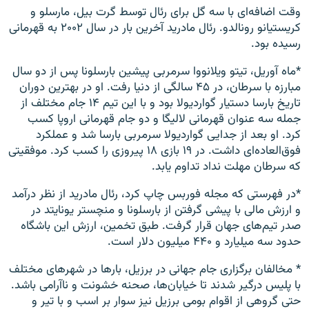
وقت اضافه‌ای با سه گل برای رئال توسط گرت بیل، مارسلو و
کریستیانو رونالدو. رئال مادرید آخرین بار در سال ۲۰۰۲ به قهرمانی
رسیده بود.
*ماه آوریل، تیتو ویلانووا سرمربی پیشین بارسلونا پس از دو سال
مبارزه با سرطان، در ۴۵ سالگی از دنیا رفت. او در بهترین دوران
تاریخ بارسا دستیار گواردیولا بود و با این تیم ۱۴ جام مختلف از
جمله سه عنوان قهرمانی لالیگا و دو جام قهرمانی اروپا کسب
کرد. او بعد از جدایی گواردیولا سرمربی بارسا شد و عملکرد
فوق‌العاده‌ای داشت. در ۱۹ بازی ۱۸ پیروزی را کسب کرد. موفقیتی
که سرطان مهلت نداد تداوم یابد.
*در فهرستی که مجله فوربس چاپ کرد، رئال مادرید از نظر درآمد
و ارزش مالی با پیشی گرفتن از بارسلونا و منچستر یونایتد در
صدر تیم‌های جهان قرار گرفت. طبق تخمین، ارزش این باشگاه
حدود سه میلیارد و ۴۴۰ میلیون دلار است.
* مخالفان برگزاری جام جهانی در برزیل، بار‌ها در شهرهای مختلف
با پلیس درگیر شدند تا خیابان‌ها، صحنه خشونت و نا‌آرامی باشد.
حتی گروهی از اقوام بومی برزیل نیز سوار بر اسب و با تیر و