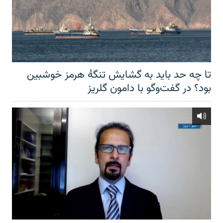
تا چه حد باید به گشایش تنگهٔ هرمز خوشبین
بود؟ در گفت‌وگو با دامون گلریز