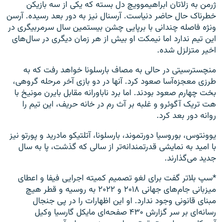
ژرمن به زلاتان ابراهیموویچ دل بسته که یکی از سه بازیکن
خطرناک حال حاضر دنیاست. آرسنال نیز به دور بعد رسیده. آرسن
ونژه فاصله چندانی با برپایی چشن بیستمین سال سرمربیگری در
این تیم ندارد اما نیمکت او بیش از هر زمان دیگری در سال‌های
اخیر متزلزل شده.
منچسترسیتی در حالی به مصاف بارسلونا خواهد رفت که به
طرزی معجزه‌آسا صعود کرد. آنها در دو بازی آخر مرحله گروهی،
بخت چهارم صعود بودند. اما برد ناباورانه مقابل بایرن مونیخ با
هت تریک آگوئرو و غلبه بر آث رم در خانه حریف، این تیم را
روانه دور بعد کرد.
یوونتوس، بوروسیا دورتموند، بارسلونا، آتلتیکو مادرید و پورتو نیز
با امید به نمایشی قدرتمندانه‌تر از سالی که گذشت، پا به سال
جدید می‌گذارند.
*سپ بلا‌تر گفت برای لغو تصمیم کمیته اجرایی فیفا و اعطای
میزبانی جام‌های جهانی ۲۰۱۸ و ۲۰۲۲ به روسیه و قطر هیچ
مبنای قانونی وجود ندارد. او این اظهارات را در پی جنجال
رسانه‌ای بر سر گزارش ۴۳۰ صفحه‌ای مایکل گارسیا وکیل