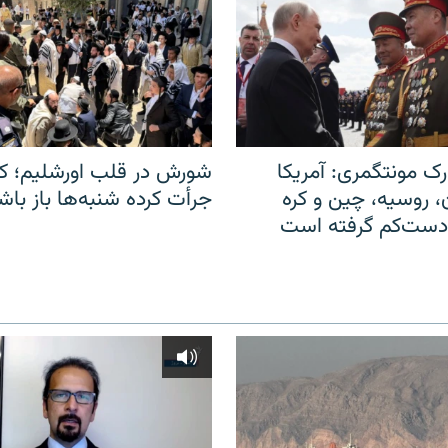
ک مونتگمری: آمریکا
شورش در قلب اورشلیم؛ کا
ن، روسیه، چین و کره
جرأت کرده شنبه‌ها باز باش
 دست‌کم گرفته است