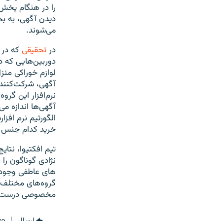
را در هنگام پخش 
دیدن آگهی، به ب
می‌شوند.
در
تحقیقی
که در 
دوربین‌هایی که 
لوازم خوراکی منز
آگهی، شرکت‌کنندگ
نرم‌افزار این گر
آگهی‌ها اندازه می
الگورتیم نرم افز
خرید کدام جنس را
تیم افکتیوا، نتا
نژادی گوناگون را
های عاطفی وجود د
گروه‌های مختلف چ
مخصوصی درست ک
ارسال