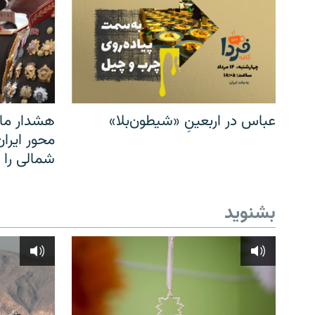
عباس در اربعینِ «شیطون‌بلا»
هشدار مار
محور ایرا
شمالی را
بشنوید