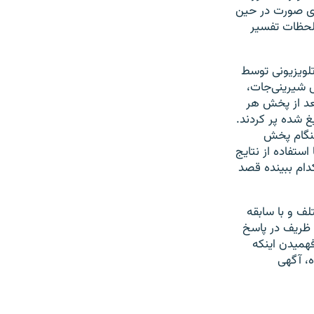
زای صورت در حین
لحظات تفسیر
لویزیونی توسط
 شیرینی‌جات،
بعد از پخش هر
غ شده پر کردند.
 هنگام پخش
استفاده از نتایج
کدام ببینده قصد
لف و با سابقه
و ظریف در پاسخ
فهمیدن اینکه
ه، آگهی