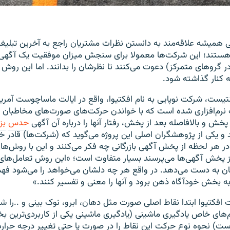
ی همیشه علاقه‌مند به دانستن نظرات مشتریان راجع به آخرین تبلیغات
و هستند؛ این شرکت‌ها معمولا برای سنجش میزان موفقیت یک آگهی 
در گرو‌های متمرکز) دعوت می‌کنند تا نظرشان را بدانند. اما این رو
کنار گذاشته شود.
یست،‌ شرکت نوپایی به نام افکتیوا، واقع در ایالت ماساچوست آمریکا
 نرم‌افزاری شده است که با خواندن حرکت‌های صورت‌های مخاطبان ا
 پخش و بالافاصله بعد از پخش، رفتار آنها را درباره آن آگهی
حدس
بز
و یکی از پژوهشگران اصلی این پروژه می‌گوید که (شرکت‌ها)‌ قادر خ
ر هر لحظه از پخش آگهی بازرگانی چه فکر می‌کنند و این با روش‌ها
ز پخش آگهی‌ها می‌پرسند بسیار متفاوت است؛ «این روش تعامل‌های 
ان به دست می‌دهد. در واقع هر چه دلشان می‌خواهد را می‌شود فهم
ه بخش خودآگاه ذهن برود و آنها را معنی و تفسیر کنند.»
 افکتیوا ابتدا نقاط اصلی صورت مثل دهان، ابرو، نوک بینی و ..را شن
تم‌های خاص یادگیری ماشینی (یادگیری ماشینی یکی از کاربردی‌ترین
) نحوه نوع حرکت این نقاط را در صورت یا حتی تغییر درجه حرا