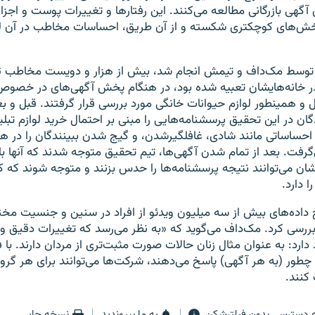
آگهی بازرگانی مطالعه می‌کنند. این رفتارها و تغییرات پوست و اج
خش‌های کوچکتری شکسته و از آن طریق، احساسات مخاطب در آن 
توسط مک‌داف و تیمش انجام شد، بیش از هزار و دویست مخاطب ت
در خانه‌هایشان تعبیه شده بود، در هنگام پخش آگهی‌های در خصوص
ل و همینطور لوازم حیوانات خانگی مورد بررسی قرار گرفتند. قبل و 
ان در این تحقیق پرسشنامه‌هایی را مبنی بر احتمال خرید لوازم تبلی
وه احساساتی مانند شادی، غافلگیر‌شدن، و گیج شدن ببینندگان را در
‌گرفت. بعد از تمام شدن آگهی‌ها، تیم تحقیق متوجه شدند که آنها با 
ارشان می‌توانند نتیجه پرسشنامه‌ها را حدس بزنند و متوجه شوند که 
 دارد.
یج داده‌های بیش از سه میلیون ویدئو از افراد در سنین و جنسیت‌ مخت
 بررسی کرد. مک‌داف می‌گوید که «به نظر می‌رسد که تغییرات دقیق 
ارد: به عنوان مثال زنان حالات صورت مثبت‌تری از مردان دارند. با 
طور (به هر آگهی) پاسخ می‌دهند، شرکت‌ها می‌توانند برای هر گرو
نند.
دسترسی بدون فیلترشکن
به ما بپیوندید
نسخه چاپی