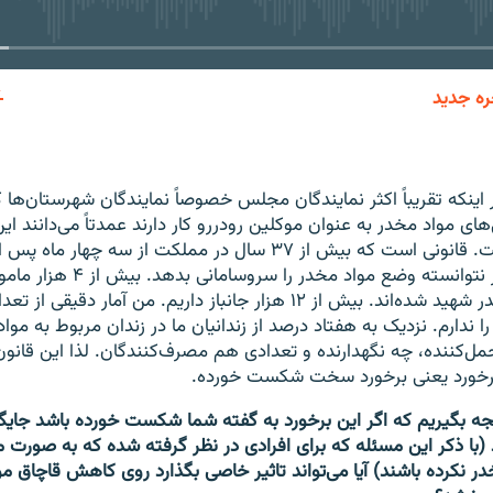
ره جدید
EMBED
 اینکه تقریبا‌ً‌ اکثر نمایندگان مجلس خصوصا‌ً نمایندگان شهرستان‌ها ک
ی‌های مواد مخدر به عنوان موکلین رودررو کار دارند عمدتا‌ً می‌دانند ای
نتیجه‌بخشی نیست. قانونی است که بیش از ۳۷ سال در مملکت از سه چه
حاکم شد تا امروز نتوانسته وضع مواد مخد
مبارزه با مواد مخدر شهید شده‌اند. بیش از ۱۲ هزار جانباز داریم. من آمار دقی
 ندارم. نزدیک به هفتاد درصد از زندانیان ما در زندان مربوط به موا
حمل‌کننده، چه نگهدارنده و تعدادی هم مصرف‌کنندگان. لذا این قا
برخورد یعنی برخورد سخت شکست خورده.
یجه بگیریم که اگر این برخورد به گفته شما شکست خورده باشد جای
با ذکر این مسئله که برای افرادی در نظر گرفته شده که به صورت م
ر نکرده باشند) آیا می‌تواند تاثیر خاصی بگذارد روی کاهش قاچاق مو