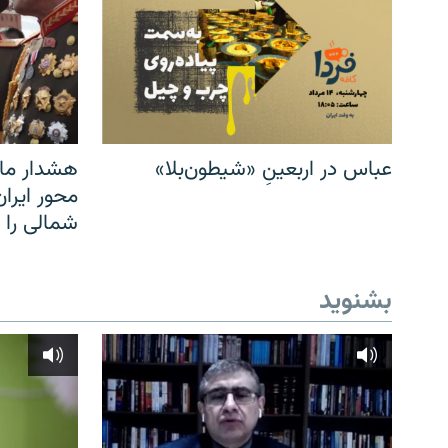
عباس در اربعینِ «شیطون‌بلا»
هشدار مار
محور ایرا
شمالی را
بشنوید