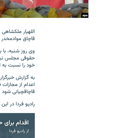
اللهیار ملکشاهی
قاچاق موادمخدر ر
وی روز شنبه، با 
حقوقی مجلس نیاز 
خود را نسبت به ا
اعدام از مجازات 
قاچاقچیانی شود ک
رادیو فردا در ای
از
رادیو فردا