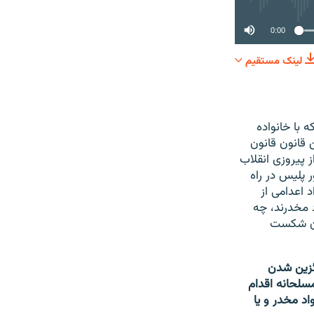
0:00
لینک مستقیم
SHARE
ه با خانواده
ن قانون قانون
ار ماه پس از پیروزی انقلاب
ر را سروسامانی بدهد. بیش از ۴ هزار مامور پلیس در راه
قی از تعداد اعدامی از
د مخدرند، چه
نون شکست
گزین شدن
سلحانه اقدام
اد مخدر و یا