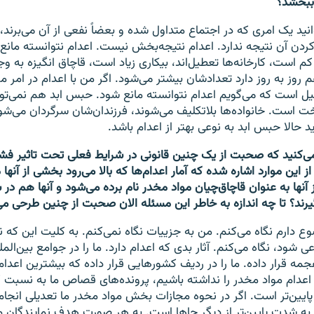
ببخشد؟
وانید یک امری که در اجتماع متداول شده و بعضا‌ً نفعی از آن می‌برند،
کردن آن نتیجه ندارد. اعدام نتیجه‌بخش نیست. اعدام نتوانسته مان
م است، کارخانه‌ها تعطیل‌اند، بیکاری زیاد است، قاچاق انگیزه به وجو
روز به روز دارد تعدادشان بیشتر می‌شود. اگر من با اعدام در امر م
یل است که می‌گویم اعدام نتوانسته مانع شود. حبس ابد هم نمی‌توا
 است. خانواده‌ها بلاتکلیف می‌شوند، فرزندان‌شان سرگردان می‌شوند
د حالا حبس ابد به نوعی بهتر از اعدام باشد.
 می‌کنید که صحبت از یک چنین قانونی در شرایط فعلی تحت تاثیر فشا
 این موارد اشاره شده که آمار اعدام‌ها که بالا می‌رود بخشی از آنه
آنها به عنوان قاچاق‌چیان مواد مخدر نام برده می‌شود و آنها هم در 
‌گیرند؟ تا چه اندازه به خاطر این مسئله الان صحبت از چنین طرحی م
 دارم نگاه می‌کنم. من به جزییات نگاه نمی‌کنم. به کلیت این که نت
ی شود، نگاه می‌کنم. آثار بدی که اعدام دارد. ما را در جوامع بین‌المل
جمه قرار داده. ما را در ردیف کشورهایی قرار داده که بیشترین اعدام 
اعدام مواد مخدر را نداشته باشیم، پرونده‌های قصاص ما به نسبت
 پایین‌تر است. اگر در نحوه مجازات بخش مواد مخدر ما تعدیلی انجا
 به شدت پایین‌تر از دیگر جاها است. به هر صورت هدف نمایندگان 