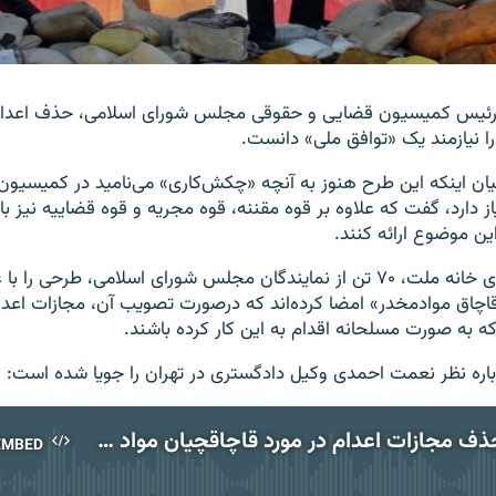
 رئیس کمیسیون قضایی و حقوقی مجلس شورای اسلامی، حذف اعدام
ا نیازمند یک «توافق ملی» دانست.
بیان اینکه این طرح هنوز به آنچه «چکش‌کاری» می‌نامید در کمیسیو
دارد، گفت که علاوه بر قوه مقننه، قوه مجریه و قوه قضاییه نیز با
ین موضوع ارائه کنند.
به گزارش خبرگزاری خانه ملت، ۷۰ تن از نمایندگان مجلس شورای اسلامی، طرحی
قاچاق موادمخدر» امضا کرده‌اند که درصورت تصویب آن، مجازات اعدا
ه به صورت مسلحانه اقدام به این کار کرده باشند.
ن باره نظر نعمت احمدی وکیل دادگستری در تهران را جویا شده است:
اقدام برای حذف مجازات اعدام در مورد قاچاقچیان مواد مخدر، گفت‌وگوی محمد ضرغامی با نعمت احمدی
EMBED
No media source currently available