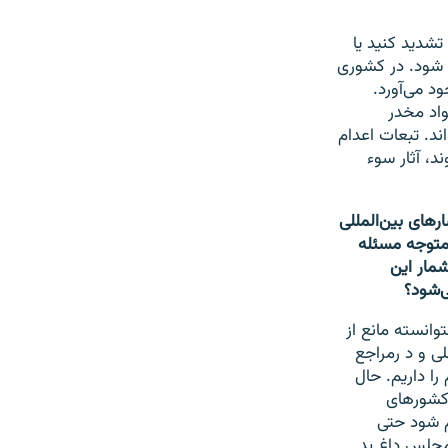
 تشدید کنید یا
ع شود. در کشوری
د می‌آورد.
واد مخدر
ند. تبعات اعدام
،‌ آثار سوء
رهای بین‌المللی
ا متوجه مسئله
شمار این
ی‌شود؟
وانسته مانع از
لی و د رمراجع
را داریم. حال
 کشورهای
م شود حتی
مجلس داغ بد