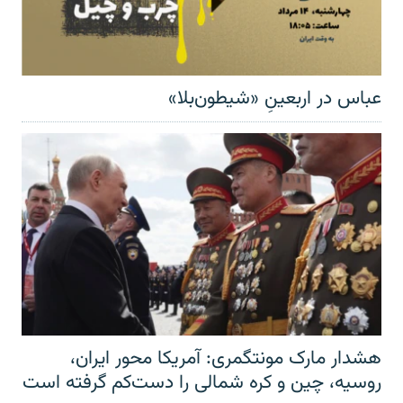
عباس در اربعینِ «شیطون‌بلا»
هشدار مارک مونتگمری: آمریکا محور ایران،
روسیه، چین و کره شمالی را دست‌کم گرفته است