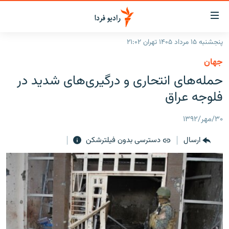
ینک‌های
ابلیت
سترسی
پنجشنبه ۱۵ مرداد ۱۴۰۵ تهران ۲۱:۰۲
ازگشت
صفحه اصلی
جهان
ازگشت
ایران
حمله‌های انتحاری و درگیری‌های شدید در
ه
نوی
جهان
فلوجه عراق
صلی
رادیو
فتن
۳۰/مهر/۱۳۹۲
ه
پادکست
انتخاب کنید و بشنوید
فحه
ارسال
دسترسی بدون فیلترشکن
چندرسانه‌ای
برنامه‌های رادیویی
ستجو
زنان فردا
فرکانس‌ها
گزارش‌های تصویری
گزارش‌های ویدئویی
English
به ما بپیوندید