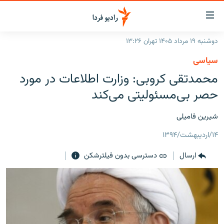
ینک‌های
ابلیت
سترسی
دوشنبه ۱۹ مرداد ۱۴۰۵ تهران ۱۳:۲۶
ازگشت
صفحه اصلی
سیاسی
ازگشت
ایران
محمدتقی کروبی: وزارت اطلاعات در مورد
ه
نوی
جهان
حصر بی‌مسئولیتی می‌کند
صلی
رادیو
فتن
شیرین فامیلی
ه
پادکست
انتخاب کنید و بشنوید
فحه
۱۴/اردیبهشت/۱۳۹۴
چندرسانه‌ای
برنامه‌های رادیویی
ستجو
ارسال
دسترسی بدون فیلترشکن
زنان فردا
فرکانس‌ها
گزارش‌های تصویری
گزارش‌های ویدئویی
English
به ما بپیوندید