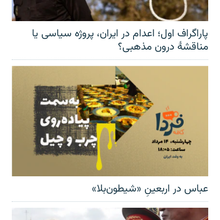
پاراگراف اول؛ اعدام در ایران، پروژه سیاسی یا
مناقشهٔ درون مذهبی؟
عباس در اربعینِ «شیطون‌بلا»