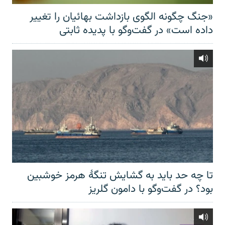
«جنگ چگونه الگوی بازداشت بهائیان را تغییر
داده است» در گفت‌وگو با پدیده ثابتی
تا چه حد باید به گشایش تنگهٔ هرمز خوشبین
بود؟ در گفت‌وگو با دامون گلریز