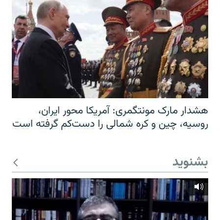
هشدار مارک مونتگمری: آمریکا محور ایران،
روسیه، چین و کره شمالی را دست‌کم گرفته است
بشنوید