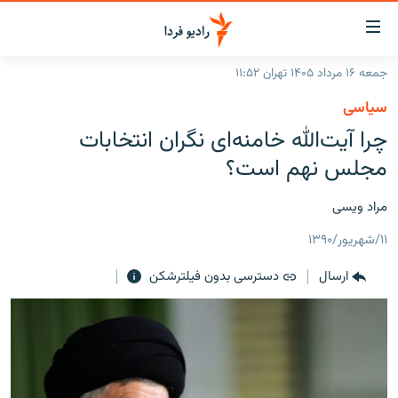
ینک‌های
ابلیت
سترسی
جمعه ۱۶ مرداد ۱۴۰۵ تهران ۱۱:۵۲
ازگشت
صفحه اصلی
سیاسی
ازگشت
ایران
چرا آیت‌الله‌ خامنه‌ای نگران انتخابات
ه
نوی
جهان
مجلس نهم است؟
صلی
رادیو
فتن
مراد ویسی
ه
پادکست
انتخاب کنید و بشنوید
فحه
۱۱/شهریور/۱۳۹۰
چندرسانه‌ای
برنامه‌های رادیویی
ستجو
ارسال
دسترسی بدون فیلترشکن
زنان فردا
فرکانس‌ها
گزارش‌های تصویری
گزارش‌های ویدئویی
English
به ما بپیوندید