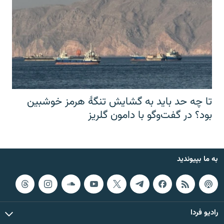
تا چه حد باید به گشایش تنگهٔ هرمز خوشبین
بود؟ در گفت‌وگو با دامون گلریز
به ما بپیوندید
رادیو فردا