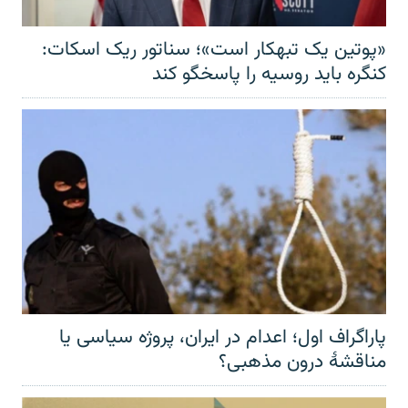
«پوتین یک تبهکار است»؛ سناتور ریک اسکات:
کنگره باید روسیه را پاسخگو کند
پاراگراف اول؛ اعدام در ایران، پروژه سیاسی یا
مناقشهٔ درون مذهبی؟