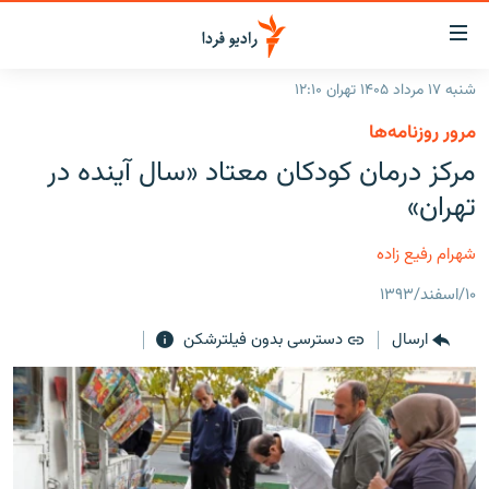
ینک‌های
ابلیت
سترسی
شنبه ۱۷ مرداد ۱۴۰۵ تهران ۱۲:۱۰
ازگشت
صفحه اصلی
مرور روزنامه‌ها
ازگشت
ایران
مرکز درمان کودکان معتاد «سال آینده در
ه
نوی
جهان
تهران»
صلی
رادیو
فتن
شهرام رفیع زاده
ه
پادکست
انتخاب کنید و بشنوید
فحه
۱۰/اسفند/۱۳۹۳
چندرسانه‌ای
برنامه‌های رادیویی
ستجو
ارسال
دسترسی بدون فیلترشکن
زنان فردا
فرکانس‌ها
گزارش‌های تصویری
گزارش‌های ویدئویی
English
به ما بپیوندید