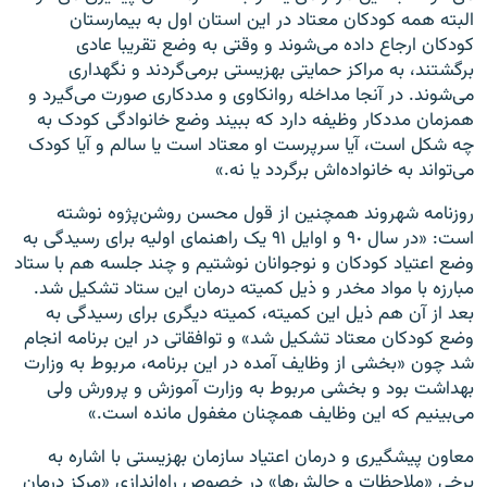
البته همه کودکان معتاد در این استان اول به بیمارستان
کودکان ارجاع داده می‌شوند و وقتی به وضع تقریبا عادی
برگشتند، به مراکز حمایتی بهزیستی برمی‌گردند و نگهداری
می‌شوند. در آنجا مداخله روانکاوی و مددکاری صورت می‌گیرد و
همزمان مددکار وظیفه دارد که ببیند وضع خانوادگی کودک به
چه شکل است، آیا سرپرست او معتاد است یا سالم و آیا کودک
می‌تواند به خانواده‌اش برگردد یا نه.»
روزنامه شهروند همچنین از قول محسن روشن‌پژوه نوشته
است: «در ‌سال ٩٠ و اوایل ٩١ یک راهنمای اولیه برای رسیدگی به
وضع اعتیاد کودکان و نوجوانان نوشتیم و چند جلسه هم با ستاد
مبارزه با مواد مخدر و ذیل کمیته درمان این ستاد تشکیل شد.
بعد از آن هم ذیل این کمیته، کمیته دیگری برای رسیدگی به
وضع کودکان معتاد تشکیل شد» و توافقاتی در این برنامه انجام
شد چون «بخشی از وظایف آمده در این برنامه، مربوط به وزارت
بهداشت بود و بخشی مربوط به وزارت آموزش و پرورش ولی
می‌بینیم که این وظایف همچنان مغفول مانده است.»
معاون پیشگیری و درمان اعتیاد سازمان بهزیستی با اشاره به
برخی «ملاحظات و چالش‌ها» در خصوص راه‌اندازی «مرکز درمان