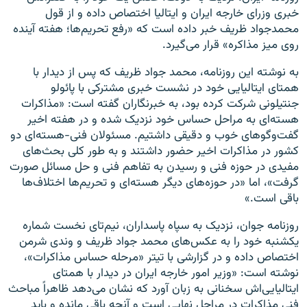
خبری وزرای خارجه ایران و ایتالیا اختصاص داده و از قول
محمدجواد ظریف خبر داده است که «رفع تحریم‌ها؛ هفته آینده
روی میز مذاکره» قرار می‌گیرد.
به نوشته این روزنامه، محمد جواد ظریف که پس از دیدار با
همتای ایتالیایی خود در نشست خبری مشترکی با پائولو
جنتیلونی شرکت کرده بود، به خبرنگاران گفته است: «مذاکرات
هسته‌ای به مراحل حساس خود نزدیک شده و در هفته اخیر
گفت‌و‌گوهای خوب و دقیقی داشتیم. مسئولان فنی-هسته‌ای دو
کشور در مذاکرات اخیر حضور داشتند و به طور کلی بحث‌های
مفیدی در حوزه فنی و رسیدن به تفاهم فنی و حل مسائل صورت
گرفت»، اما «در حوزه‌های دیگر هسته‌ای و تحریم‌ها اختلاف‌ها
باقی است.»
روزنامه جوان، نزدیک به سپاه پاسداران، نیم‌تای نخست شماره
یکشنبه خود را به عکس‌های محمد جواد ظریف و وندی شرمن
اختصاص داده و در گزارشی با تیتر «مرحله حساس مذاکرات»،
نوشته است: «وزیر امور خارجه ایران در دیدار با همتای
ایتالیایی‌اش سخنانی به زبان آورد که نشان می‌دهد ظاهراً مباحث
فنی مذاکرات در ‏مراحل نهایی است و آنچه باقی مانده و باید