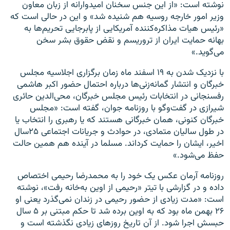
نوشته است: «از این جنس سخنان ‏امیدوارانه از زبان معاون
وزیر امور خارجه روسیه هم شنیده شد» و ‏این در حالی است که
«رئیس هیات مذاکره‌کننده آمریکایی از پابرجایی تحریم‌ها به
بهانه حمایت ایران از تروریسم و نقض حقوق بشر سخن
می‌گوید.»
با نزدیک شدن به ۱۹ اسفند ماه زمان برگزاری اجلاسیه مجلس
خبرگان و انتشار گمانه‌زنی‌ها درباره احتمال حضور اکبر هاشمی
رفسنجانی در انتخابات رئیس مجلس خبرگان، محی‌الدین حائری
شیرازی در گفت‌و‌گو با روزنامه جوان، گفته است: «مجلس
خبرگان کنونی،‌‌ همان خبرگانی هستند که یا رهبری را انتخاب یا
در طول سالیان متمادی، در حوادث و جریانات اجتماعی ۲۵سال
اخیر، ایشان را حمایت کرد‌اند. مسلما در آینده هم همین حالت
حفظ می‌شود.»
روزنامه آرمان عکس یک خود را به محمدرضا رحیمی اختصاص
داده و در گزارشی با تیتر «رحیمی از‌ اوین به‌خانه‌ رفت»، نوشته
است: «مدت زیادی از حضور رحیمی در زندان نمی‌گذرد یعنی او
۲۶ بهمن ماه بود که به اوین برده شد تا حکم مبتنی بر ۵ سال
حبسش اجرا شود. از آن تاریخ روزهای زیادی نگذشته است و