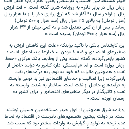
حیدر مستخدمین‌ حسینی، کار‌شناس بانکی، هم درباره «علل افت
ارزش ریال در برابر دلار» به روزنامه شرق گفته است: «افت ارزش
ریال از اواخر سال ۹۰ آغاز شد که نرخ برابری دلار را از ۱۰ هزار ریال
(هزار تومان) به بالای ۳۵ هزار ریال (سه هزار و ۵۰۰ تومان)
رساند و پس از آن کمی تعدیل شد و به کمی بیش از ۳۴ هزار
ریال (سه هزار و ۴۰۰ تومان) رسیده است.»
این کار‌شناس بانکی با تاکید براینکه «علت این کاهش ارزش به
متغیرهای اقتصادی و ضعیف‌بودن ساختار‌ها و بنیادهای اقتصاد
کشور بازمی‌گردد»، گفته است: یکی از وظایف بانک مرکزی «حفظ
ارزش پول» است و اما «وابستگی اداره کشور به درآمد حاصل از
نفت و همچنین مالیات که خود به‌ نوعی به درآمدهای نفت
بازمی‌گردد، زیرا فعالیت واحدهای اقتصادی نیز به‌ نوعی وابسته
به درآمدهای حاصل از نفت است، ساختار به شدت وابسته به
نفت و تاثیرگذار بر دیگر متغیرهای اقتصادی را برای کشور به
ارمغان آورده است.»
روزنامه شرق همچنین از قول حیدر مستخدمین‌ حسینی نوشته
است: در دولت پیشین «تصمیم‌های نادرست در اقتصاد به لحاظ
عدم توجه به تولید و گرایش به واردات بیشتر بود که سبب شد