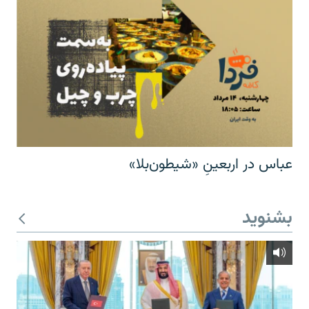
عباس در اربعینِ «شیطون‌بلا»
بشنوید