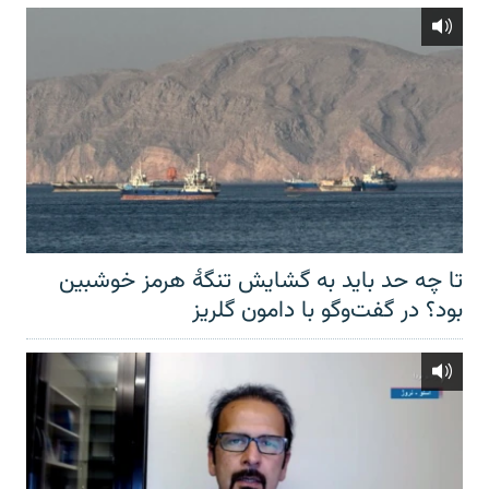
تا چه حد باید به گشایش تنگهٔ هرمز خوشبین
بود؟ در گفت‌وگو با دامون گلریز