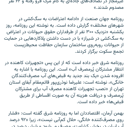
غیرمجاز در تصادف‌های جاده‌ای به کام مرگ فرو رفته و ۶۲ نفر
مصدوم شدند.»
روزنامه جهان صنعت از «ادامه اعتراضات به سگ‌کشی در
شهرهای مختلف» گزارش داده است. به نوشته این روزنامه، روز
یکشنبه «نزدیک ۳۰۰ نفر از طرفداران حقوق حیوانات در اعتراض
به سگ‌کشی در شیراز» با در دست داشتن پلاکاردهایی در حمایت
از حیوانات روبه‌روی ساختمان سازمان حفاظت محیط‌زیست
تجمع سکوت برگزار کردند.
روزنامه شرق خبر داده است که از این پس «تجهیزات کاهنده در
انتظار مشترکان پُرمصرف آب» است. این روزنامه با اشاره به
افروده شدن «یک بند جدید به قبض‌های آب مصرف‌کنندگان
خانگی»، نوشته است: علیرضا نوذری‌پور قائم‌مقام آبفای استان
تهران از «نصب تجهیزات کاهنده مصرف آب برای مشترکان
پُرمصرف و دریافت هزینه آن به صورت اقساطی از طریق
قبض‌ها» خبر داده است.
بهمن آرمان، اقتصاددان اما به روزنامه شرق گفته است: «فشار
روی مصرف‌کننده خانگی، حلال کم‌آبی نیست»، زیرا «۹۲ درصد
آب ایران در بخش کشاورزی مصرف می‌شود و شش درصد در