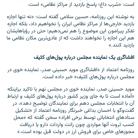
است: «سُرب داغ؛ پاسخ بازدید از مراکز نظامی» است.
به نوشته این روزنامه، حسین سلامی گفته است: «نه‌ تنها اجازه
بازدید خارجی‌ها از مراکز نظامی ایران را نخواهیم داد، بلکه اجازه
تفکر پیرامون این موضوع را هم نمی‌دهیم؛ حتی در رؤیا‌هایشان
هم این اجازه را نخواهند داشت که از عادی‌ترین مکان نظامی ما
بازدید کنند.»
افشاگری یک نماینده مجلس درباره‌ پول‌های کثیف
روزنامه اعتماد از «افشاگری موید حسینی صدر، نماینده خوی در
مجلس درباره‌ پول‌های کثیف» خبر داده است.
موید حسینی صدر، نماینده خوی در مجلس نهم با تاکید براینکه
«آماده است تا به جای وزیر کشور درباره پول‌های کثیف و ارتباط
آن با انتخابات مجلس دهم برای نمایندگان توضیح دهد»، در
گفت‌و‌گو با احسان بداغی خبرنگار روزنامه اعتماد از «تشکیل
ستادهای انتخاباتی توسط برخی افراد» سخن گفته که «محل
کسب ثروت آنها مواردی چون رانت واردات دارو یا دریافت
مجوزهای خاص برای فروش ارز در دولت قبل بوده است.»