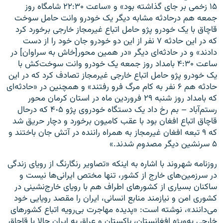
۱۵ زخمی بر جای گذاشته بود» و «ساعت ۲۲:۳۰ شامگاه روز
جمعه هم درحادثه مشابه دیگر یک خودرو وانت حامل سوخت
قاچاق با یک خودرو پژو حامل اتباع غیرمجاز خارجی برخورد کرد
که در این حادثه ٧ نفر از این دو خودرو جان خود را از دست
دادند» و در حادثه‌ای دیگر «در همین محور[خاش به سراوان] در
ساعت ۴:۳۰ بامداد روز جمعه یک خودرو وانت سوخت‌کش با
یک خودرو پژو حامل اتباع خارجی غیرمجاز تصادف کرد که در این
حادثه هم ۶ نفر به کام مرگ فرو رفتند» و همچنین در «حادثه‌ای
که بامداد روز شنبه ٢٩ فروردین‌ ماه در استان کرمان محور
رستم‌آباد – بم رخ داد یک دستگاه خودروی پژو ۴٠۵ که درحال
قاچاق اتباع افغان بود با عقب کامیون برخورد و دچار حریق شد
که ٩ تبعه افغان غیرمجاز به همراه راننده در آتش جان باختند و
۵ سرنشین دیگر مصدوم شدند.»
روزنامه شهروند با اشاره به اینکه «تصاویر رنگارنگ از رویای زندگی
در سرزمین‌های خارج از کشور، تنها مختص ایرانی‌ها نیست و
ساکنان بسیاری از کشورهای اطراف هم با رویای خارج‌نشینی در
کشوری امن و نیازمند منابع انسانی، ایران را مقصد رویایی خود
می‌دانند»، نوشته است: «پدیده مهاجرت بی‌رویه اتباع کشورهای
خارجی به‌ویژه افغانستان، پاکستان و عراق به ایران حالا با قاچاق