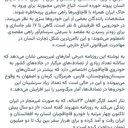
انسان پیوند خورده است. اتباع خارجی مجبورند برای ورود به
خاک ایران همراه با قاچاق‌بر‌ها راهی سفری پرمخاطره شوند.
مشخصات رانندگان بعضی از این خودرو‌ها سرّی به نظر می‌رسد،
در خودرویی که ظرفیتش ۵ نفر است، گاهی تا ١٧ نفر جاسازی و
برای زود‌تر رسیدن به مقصد با سرعتی سرسام‌آور راهی مقصدی
نامعلوم می‌شوند؛ و این ناامن‌ترین شکل تجارت انسان در
مهاجرت غیرقانونی اتباع خارجی است.»
به نوشته این روزنامه «برخی آمارهای غیررسمی نشان می‌دهد که
سالانه تعداد زیادی از تصادف‌های مرگبار در جاده‌های کشور به
خودروی قاچاقچیان اختصاص دارد که بیشتر در استان‌های
سیستان‌وبلوچستان، فارس، هرمزگان، کرمان و اصفهان به وقوع
می‌پیوندد و این در حالی است که تعداد زیاد سرنشینان این
خودرو‌ها در تصادف‌ها، آمار مرگ‌ومیر را نیز افزایش می‌دهد.»
نثار احمد کارگر افغان ٢٣ساله، که به صورت غیرمجاز در ایران
زندگی می‌کند به روزنامه شهروند گفته است: «از دو ‌سال پیش
تاکنون چهار مرتبه با خودرو قاچاقچیان انسان به افغانستان و
ایران رفت و آمد کرده و برای هربار سفر بین یک تا دو‌ میلیون
تومان پرداخت کرده است.»