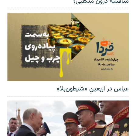
مناقشهٔ درون مذهبی؟
عباس در اربعینِ «شیطون‌بلا»