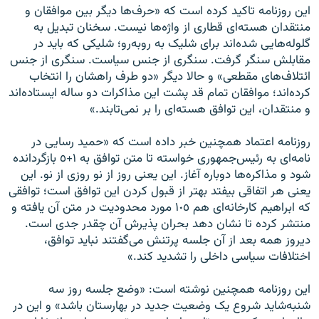
این روزنامه تاکید کرده است که «حرف‌ها دیگر بین موافقان و
منتقدان هسته‌ای قطاری از واژه‌ها نیست. سخنان تبدیل به
گلوله‌هایی شده‌اند برای شلیک به روبه‌رو؛ شلیکی که باید در
مقابلش سنگر گرفت. سنگری از جنس سیاست. سنگری از جنس
ائتلاف‌های مقطعی» و حالا دیگر «دو طرف راهشان را انتخاب
کرده‌اند؛ موافقان تمام قد پشت این مذاکرات دو ساله ایستاده‌اند
و منتقدان، این توافق هسته‌ای را بر نمی‌تابند.»
روزنامه اعتماد همچنین خبر داده است که «حمید رسایی در
نامه‌ای به رئیس‌جمهوری خواسته تا متن توافق به ١+٥ بازگردانده
شود و مذاکره‌ها دوباره آغاز. این یعنی روز از نو روزی از نو. این
یعنی هر اتفاقی بیفتد بهتر از قبول کردن این توافق است؛ توافقی
که ابراهیم کارخانه‌ای هم ١٠٥ مورد محدودیت در متن آن یافته و
منتشر کرده تا نشان دهد بحران پذیرش آن چقدر جدی است.
دیروز همه بعد از آن جلسه پرتنش می‌گفتند نباید توافق،
اختلافات سیاسی داخلی را تشدید کند.»
این روزنامه همچنین نوشته است: «وضع جلسه روز سه
شنبه‌شاید شروع یک وضعیت جدید در بهارستان باشد» و این در