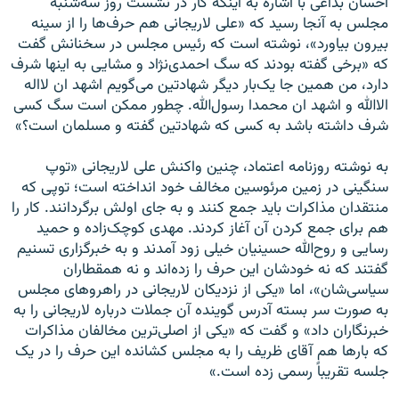
احسان بداغی با اشاره به اینکه کار در نشست روز سه‌شنبه
مجلس به آنجا رسید که «علی لاریجانی هم حرف‌ها را از سینه
بیرون بیاورد»، نوشته است که رئیس مجلس در سخنانش گفت
که «برخی گفته بودند که سگ احمدی‌نژاد و مشایی به اینها شرف
دارد، من همین جا یک‌بار دیگر شهادتین می‌گویم اشهد ان لااله
الاالله و اشهد ان محمدا رسول‌الله. چطور ممکن است سگ کسی
شرف داشته باشد به کسی که شهادتین گفته و مسلمان است؟»
به نوشته روزنامه اعتماد، چنین واکنش علی لاریجانی «توپ
سنگینی در زمین مرئوسین مخالف خود انداخته است؛ توپی که
منتقدان مذاکرات باید جمع کنند و به جای اولش برگردانند. کار را
هم برای جمع کردن آن آغاز کردند. مهدی کوچک‌زاده و حمید
رسایی و روح‌الله حسینیان خیلی زود آمدند و به خبرگزاری تسنیم
گفتند که نه خودشان این حرف را زده‌اند و نه همقطاران
سیاسی‌شان»، اما «یکی از نزدیکان لاریجانی در راهروهای مجلس
به صورت سر بسته آدرس گوینده آن جملات درباره لاریجانی را به
خبرنگاران داد» و گفت که «یکی از اصلی‌ترین مخالفان مذاکرات
که بارها هم آقای ظریف را به مجلس کشانده این حرف را در یک
جلسه تقریباً رسمی زده است.»