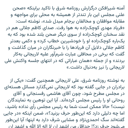
آمنه شیرافکن درگزارش روزنامه شرق با تاکید براینکه «صحن
علنی مجلس این بار تندتر از همیشه به محلی برای مواجهه و
مقابله موافقان و مخالفان برجام مبدل شد»، نوشته است:
«فریاد مهدی کوچک‌زاده به هوا رفت. صدای کاظم جلالی هم در
نقد سخنان کوچک‌زاده از سوی دیگر صحن بلند شده بود که به
یک‌باره کوچک‌زاده او را خودشیرین خطاب کرد» و «کمی بعدتر
کاظم جلالی دلایل آن فریادها را با خبرنگاران در میان گذاشت و
گفت که برخی در محافلی عبارت شرم‌آور علیه لاریجانی به‌کار
بردند» و از جمله «همان عباراتی که در انتهای جلسه واکنش علی
لاریجانی را نیز به‌دنبال داشت.»
به نوشته روزنامه شرق، علی لاریجانی همچنین گفت: «یکی از
برادران در جایی گفته بود که لاریجانی نمی‌گذارد مسائل هسته‌ای
در مجلس مطرح شود، چون آقای هاشمی‌ رفسنجانی و آقای
روحانی او را رئیس مجلس کرده‌اند. آیا این توهین به نمایندگان
نیست؟ حالا ممکن است شما به رئیس مجلس رأی نداده باشید،
اما چه دلیلی دارد که این‌طور حرف بزنید؟»، ضمن اینکه «در جایی
گفته‌اند سگ احمدی‌نژاد و مشایی شرف دارد به اینها؛ آیا این‌طور
می‌شود حرف زد؟! حداقل من اشهد ان لا اله الا الله و اشهد ان