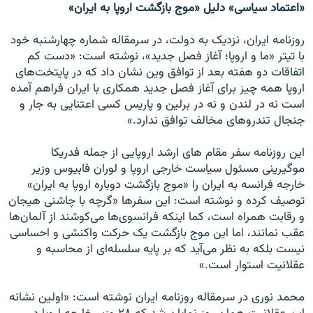
«اعتماد سیاسی» دلیل «موج بازگشت اروپا به ایران»
روزنامه ایران، نزدیک به دولت، در سرمقاله شماره چهارشنبه خود
با تیتر «ما و اروپا؛ آغاز فصل جدید»، نوشته است: «دست کم
اتفاقات دو هفته بعد از توافق وین نشان داد که در پایتخت‌های
اروپا همه چیز برای آغاز فصل جدید همکاری با ایران فراهم آمده
است نه در لندن و نه در برلین و پاریس کسی اعتنایی به جار و
جنجال تندروهای مخالف توافق ندارد.»
این روزنامه سفر مقام های ارشد اروپایی از جمله فدریکا
موگیرینی مسئول سیاست خارجی اروپا و لوران فابیوس وزیر
خارجه فرانسه به ایران را «موج بازگشت دوباره اروپا به ایران»
توصیف کرده و نوشته است: این سفرها «گرچه با چاشنی هیجان
و رقابت همراه است، کما اینکه فرانسوی‌ها می‌کوشند از آلمان‌ها
عقب نمانند، اما این موج بازگشت یک حرکت واکنشی و احساسی
نیست بلکه به نظر می‌آید که بر پایه سلسله‌ای از محاسبه و
عقلانیت استوار است.»
محمد نوری در سرمقاله روزنامه ایران نوشته است: «اولین نشانه