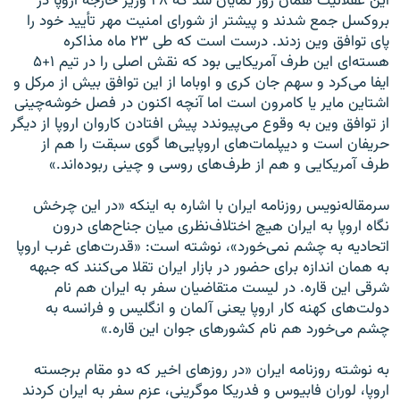
این عقلانیت همان روز نمایان شد که ۲۸ وزیر خارجه اروپا در
بروکسل جمع شدند و پیشتر از شورای امنیت مهر تأیید خود را
پای توافق وین زدند. درست است که طی ۲۳ ماه مذاکره
هسته‌ای این طرف آمریکایی بود که نقش اصلی را در تیم ۱+۵
ایفا می‌کرد و سهم جان کری و اوباما از این توافق بیش از مرکل و
اشتاین مایر یا کامرون است اما آنچه اکنون در فصل خوشه‌چینی
از توافق وین به وقوع می‌پیوندد پیش افتادن کاروان اروپا از دیگر
حریفان است و دیپلمات‌های اروپایی‌ها گوی سبقت را هم از
طرف آمریکایی و هم از طرف‌های روسی و چینی ربوده‌اند.»
سرمقاله‌نویس روزنامه ایران با اشاره به اینکه «در این چرخش
نگاه اروپا به ایران هیچ اختلاف‌نظری میان جناح‌های درون
اتحادیه به چشم نمی‌خورد»، نوشته است: «قدرت‌های غرب اروپا
به همان اندازه برای حضور در بازار ایران تقلا می‌کنند که جبهه
شرقی این قاره. در لیست متقاضیان سفر به ایران هم نام
دولت‌های کهنه کار اروپا یعنی آلمان و انگلیس و فرانسه به
چشم می‌خورد هم نام کشورهای جوان این قاره.»
به نوشته روزنامه ایران «در روزهای اخیر که دو مقام برجسته
اروپا، لوران فابیوس و فدریکا موگرینی، عزم سفر به ایران کردند