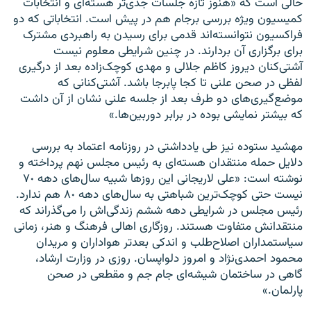
حالی است که «هنوز تازه جلسات جدی‌تر هسته‌ای و انتخابات
کمیسیون ویژه بررسی برجام هم در پیش است. انتخاباتی که دو
فراکسیون نتوانسته‌اند قدمی برای رسیدن به راهبردی مشترک
برای برگزاری آن بردارند. در چنین شرایطی معلوم نیست
آشتی‌کنان دیروز کاظم جلالی و مهدی کوچک‌زاده بعد از درگیری
لفظی در صحن علنی تا کجا پابرجا باشد. آشتی‌کنانی که
موضع‌گیری‌های دو طرف بعد از جلسه علنی نشان از آن داشت
که بیشتر نمایشی بوده در برابر دوربین‌ها.»
مهشید ستوده نیز طی یادداشتی در روزنامه اعتماد به بررسی
دلایل حمله منتقدان هسته‌ای به رئیس مجلس نهم پرداخته و
نوشته است: «علی لاریجانی این روزها شبیه سال‌های دهه ٧٠
نیست حتی کوچک‌ترین شباهتی به سال‌های دهه ٨٠ هم ندارد.
رئیس مجلس در شرایطی دهه ششم زندگی‌اش را می‌گذراند که
منتقدانش متفاوت هستند. روزگاری اهالی فرهنگ و هنر، زمانی
سیاستمداران اصلاح‌طلب و اندکی بعدتر هواداران و مریدان
محمود احمدی‌نژاد و امروز دلواپسان. روزی در وزارت ارشاد،
گاهی در ساختمان شیشه‌ای جام جم و مقطعی در صحن
پارلمان.»