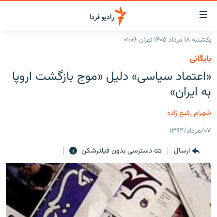
ینک‌های
ابلیت
سترسی
یکشنبه ۱۸ مرداد ۱۴۰۵ تهران ۰۱:۰۶
ازگشت
صفحه اصلی
بایگانی
ازگشت
ایران
«اعتماد سیاسی» دلیل «موج بازگشت اروپا
ه
نوی
جهان
به ایران»
صلی
رادیو
فتن
شهرام رفیع زاده
ه
پادکست
انتخاب کنید و بشنوید
فحه
۰۷/مرداد/۱۳۹۴
چندرسانه‌ای
برنامه‌های رادیویی
ستجو
ارسال
دسترسی بدون فیلترشکن
زنان فردا
فرکانس‌ها
گزارش‌های تصویری
گزارش‌های ویدئویی
English
به ما بپیوندید