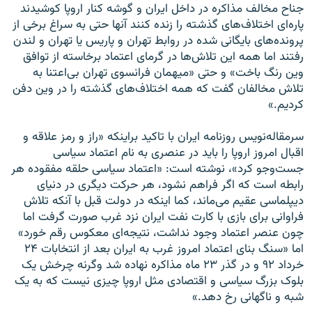
جناح مخالف مذاکره در داخل ایران و گوشه کنار اروپا کوشیدند
پاره‌ای اختلاف‌های گذشته را زنده کنند آنها حتی به سراغ برخی از
پرونده‌های بایگانی شده در روابط تهران و پاریس یا تهران و لندن
رفتند اما همه این تلاش‌ها در گرمای اعتماد برخاسته از توافق
وین رنگ باخت» و حتی «میهمان فرانسوی تهران بی‌اعتنا به
تلاش مخالفان گفت که همه اختلاف‌های گذشته را در وین دفن
کردیم.»
سرمقاله‌نویس روزنامه ایران با تاکید براینکه «راز و رمز علاقه و
اقبال امروز اروپا را باید در عنصری به نام اعتماد سیاسی
جست‌وجو کرد»، نوشته است: «اعتماد سیاسی حلقه مفقوده هر
رابطه است که اگر فراهم نشود، هر حرکت دیگری در دنیای
دیپلماسی عقیم می‌ماند، کما اینکه در دولت قبل با آنکه تلاش
فراوانی برای بازی با کارت نفت ایران نزد غرب صورت گرفت اما
چون عنصر اعتماد وجود نداشت، نتیجه‌ای معکوس رقم خورد»
اما «سنگ بنای اعتماد امروز غرب به ایران بعد از انتخابات ۲۴
خرداد ۹۲ و در گذر ۲۳ ماه مذاکره نهاده شد وگرنه چرخش یک
بلوک بزرگ سیاسی و اقتصادی مثل اروپا چیزی نیست که به یک
شبه و ناگهانی رخ دهد.»