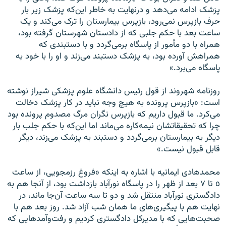
پزشک ادامه می‌دهد و درنهایت به خاطر این‌که پزشک زیر بار
حرف بازپرس نمی‌رود، بازپرس بیمارستان را ترک می‌کند و یک
ساعت بعد با حکم جلبی که از دادستان شهرستان گرفته بود،
همراه با دو مأمور از پاسگاه برمی‌گردد و با دستبندی که
همراهش آورده بود، به پزشک دستبند می‌زند و او را با خود به
پاسگاه می‌برد.»
روزنامه شهروند از قول رئیس دانشگاه علوم پزشکی شیراز نوشته
است: «بازپرس پرونده به هیچ وجه نباید در کار پزشک دخالت
می‌کرد. ما قبول داریم که بازپرس نگران مرگ مصدوم پرونده بود
چرا که تحقیقاتشان نیمه‌کاره می‌ماند اما این‌که با حکم جلب بار
دیگر به بیمارستان برمی‌گردد و دستبند به پزشک می‌زند، دیگر
قابل قبول نیست.»
محمدهادی ایمانیه با اشاره به اینکه «فروغ رزمجویی، از ساعت
٥ تا ۷ بعد از ظهر را در پاسگاه نورآباد بازداشت بود، از آنجا هم به
دادگستری نورآباد منتقل شد و دو تا سه ساعت آن‌جا ماند، در
نهایت هم با پیگیری‌های ما همان شب آزاد شد. روز بعد هم با
صحبت‌هایی که با مدیرکل دادگستری کردیم و رفت‌وآمدهایی که