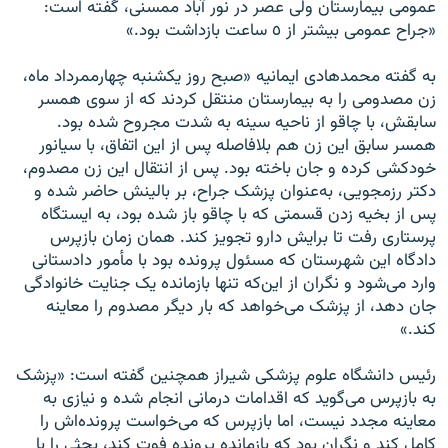
عمومی بیمارستان ولی عصر در نور آباد ممسنی، گفته است:
«جراح عمومی بیشتر از ٥ ساعت بازداشت بود.»
به گفته محمدهادی ایمانیه «صبح روز یکشنبه چهارممرداد ماه،
زن مصدومی را به بیمارستان منتقل کردند که از سوی همسر
سابقش، با چاقو از ناحیه سینه به شدت مجروح شده بود.
همسر سابق این زن هم بلافاصله پس از این اتفاق، با سیانور
خودکشی کرده و جان باخته بود. پس از انتقال این زن مصدوم،
دکتر رزمجویی، به‌عنوان پزشک جراح، بر بالینش حاضر شده و
پس از بخیه زدن قسمتی که با چاقو باز شده بود، به ایستگاه
پرستاری رفت تا برایش دارو تجویز کند. همان زمان بازپرس
دادگاه این شهرستان که مسئول پرونده بود با مأمور دادستانی
وارد می‌شود و نگران از این‌که تنها بازمانده یک جنایت خانوادگی
جان دهد، از پزشک می‌خواهد که بار دیگر مصدوم را معاینه
کند.»
رئیس دانشگاه علوم پزشکی شیراز همچنین گفته است: «پزشک
به بازپرس می‌گوید که اقدامات درمانی انجام شده و نیازی به
معاینه مجدد نیست، اما بازپرس که می‌خواست پرونده‌اش را
کامل کند و نگران بود که بازمانده پرونده فوت کند، بحثی را با