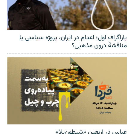
پاراگراف اول؛ اعدام در ایران، پروژه سیاسی یا
مناقشهٔ درون مذهبی؟
عباس در اربعینِ «شیطون‌بلا»