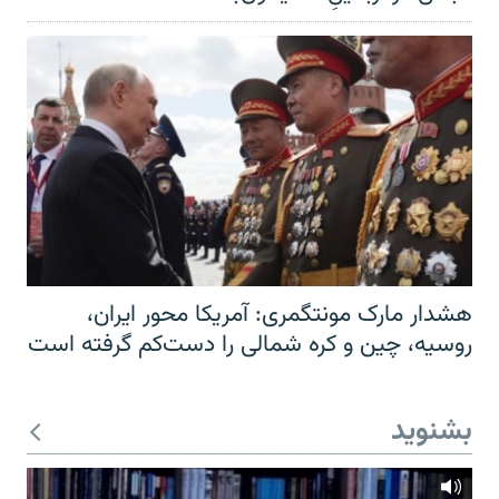
هشدار مارک مونتگمری: آمریکا محور ایران،
روسیه، چین و کره شمالی را دست‌کم گرفته است
بشنوید