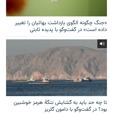
«جنگ چگونه الگوی بازداشت بهائیان را تغییر
داده است» در گفت‌وگو با پدیده ثابتی
تا چه حد باید به گشایش تنگهٔ هرمز خوشبین
بود؟ در گفت‌وگو با دامون گلریز