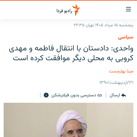
ینک‌های
ابلیت
سترسی
پنجشنبه ۱۵ مرداد ۱۴۰۵ تهران ۲۲:۳۵
ازگشت
صفحه اصلی
سیاسی
ازگشت
ایران
واحدی: دادستان با انتقال فاطمه و مهدی
ه
نوی
جهان
کروبی به محلی دیگر موافقت کرده است
صلی
رادیو
فتن
مینا بهارمست
ه
پادکست
انتخاب کنید و بشنوید
فحه
۳۱/اردیبهشت/۱۳۹۰
چندرسانه‌ای
برنامه‌های رادیویی
ستجو
ارسال
دسترسی بدون فیلترشکن
زنان فردا
فرکانس‌ها
گزارش‌های تصویری
گزارش‌های ویدئویی
English
به ما بپیوندید