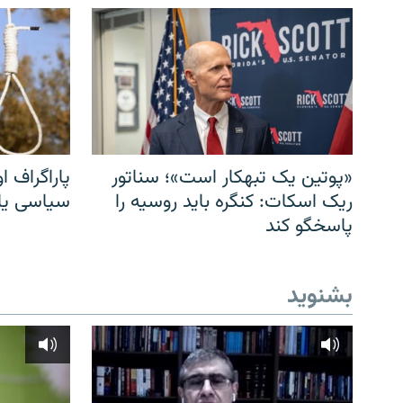
«پوتین یک تبهکار است»؛ سناتور
پاراگراف او
ریک اسکات: کنگره باید روسیه را
سیاسی یا 
پاسخگو کند
بشنوید