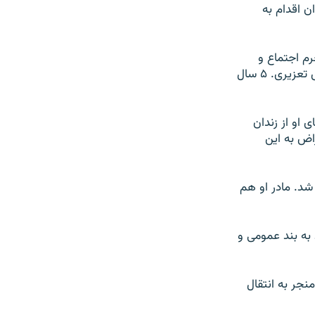
ن اقدام به
نقلاب تهران، به جرم اجتماع و
تبانی علیه نظام، توهین به رهبری و ریاست جمهوری، به هشت سال و شش ماه حبس تعزیری. ۵ سال
 او از زندان
اض به این
ر شد. مادر او هم
قال خود به بند عمومی و
ه منجر به انتقال