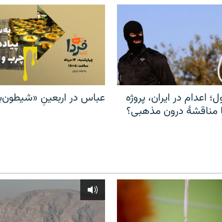
ل؛ اعدام در ایران، پروژه
عباس در اربعینِ «شیطون‌بل
مناقشهٔ درون مذهبی؟