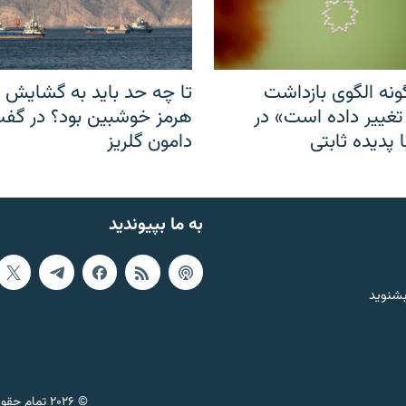
نه الگوی بازداشت
تا چه حد باید به گشایش ت
 تغییر داده است» در
هرمز خوشبین بود؟ در گفت‌
 پدیده ثابتی
دامون گلریز
به ما بپیوندید
بشنوید
© ۲۰۲۶ تمام حقوق این وب‌سایت، بر اساس مقررات کپی‌رایت، برای رادیو فردا محفوظ است.