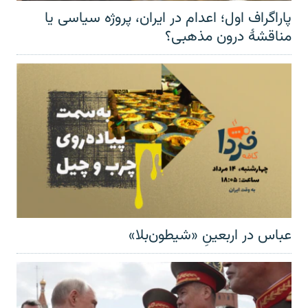
پاراگراف اول؛ اعدام در ایران، پروژه سیاسی یا
مناقشهٔ درون مذهبی؟
عباس در اربعینِ «شیطون‌بلا»