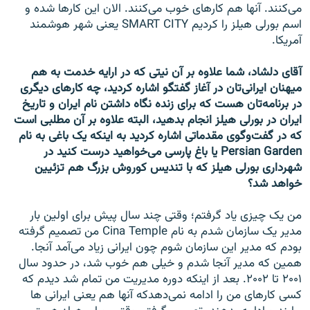
می‌کنند. آنها هم کارهای خوب می‌کنند. الان اين کارها شده و
اسم بورلی هيلز را کرديم SMART CITY يعنی شهر هوشمند
آمريکا.
آقای دلشاد، شما علاوه بر آن نيتی که در ارایه خدمت به هم
ميهنان ايرانی‌تان در آغاز گفتگو اشاره کرديد، چه کارهای ديگری
در برنامه‌تان هست که برای زنده نگاه داشتن نام ايران و تاريخ
ايران در بورلی هيلز انجام بدهيد، البته علاوه بر آن مطلبی است
که در گفت‌وگوی مقدماتی اشاره کرديد به اينکه يک باغی به نام
Persian Garden يا باغ پارسی می‌خواهيد درست کنيد در
شهرداری بورلی هيلز که با تنديس کوروش بزرگ هم تزئیين
خواهد شد؟
من يک چيزی ياد گرفتم؛ وقتی چند سال پيش برای اولين بار
مدير يک سازمان شدم به نام Cina Temple من تصميم گرفته
بودم که مدير اين سازمان شوم چون ايرانی زياد می‌آمد آنجا.
همين که مدير آنجا شدم و خيلی هم خوب شد، در حدود سال
۲۰۰۱ تا ۲۰۰۲. بعد از اينکه دوره مدیریت من تمام شد ديدم که
کسی کارهای من را ادامه نمی‌دهدکه آنها هم يعنی ايرانی ها