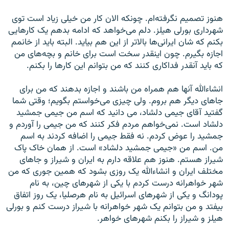
هنوز تصميم نگرفته‌ام. چونکه الان کار من خيلی زياد است توی
شهرداری بورلی هيلز. دلم می‌خواهد که ادامه بدهم يک کارهايی
بکنم که شان ايرانی‌ها بالاتر از اين هم بيايد. البته بايد از خانمم
اجازه بگيرم. چون اينقدر سخت است برای خانم و بچه‌های من
که بايد آنقدر فداکاری کنند که من بتوانم اين کارها را بکنم.
انشاءالله آنها هم همراه من باشند و اجازه بدهند که من برای
جاهای ديگر هم بروم. ولی چيزی می‌خواستم بگويم؛ وقتی شما
گفتيد آقای جيمی دلشاد، می دانيد که اسم من جيمی جمشيد
دلشاد است. نمی‌خواهم مردم فکر کنند که من جيمی را آوردم و
جمشيد را عوض کردم. نه فقط جيمی را اضافه کردند به اسم
من. اسم من «جيمی جمشيد دلشاد» است. از همان خاک پاک
شيراز هستم. هنوز هم علاقه دارم به ايران و شيراز و جاهای
مختلف ايران و انشاءالله يک روزی بشود که همين جوری که من
شهر خواهرانه درست کردم با يکی از شهرهای چين، به نام
پودانگ و يکی از شهرهای اسرائيل به نام هرصليا، يک روز اتفاق
بيفتد و من بتوانم يک شهر خواهرانه با شيراز درست کنم و بورلی
هيلز و شيراز را بکنم شهرهای خواهر.