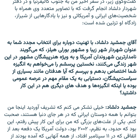
گفت‌وگوی زير، در سفر اخير من به جنوب کاليفرنيا و در دفتر
شهردار دلشاد انجام گرفت که با تصاوير متعدد وی همراه با
شخصيت‌های ايرانی و آمريکائی و نيز با يادگارهایی از شيراز،
زادگاه او تزئين شده است:
آقای جمشيد دلشاد، با تهنيت دوباره برای انتخاب مجدد شما به
عنوان شهردار شهر زيبا و مشهور بورلی هيلز، که می‌گويند
نامدارترين شهروندان آمريکا و به ويژه هنرپيشگان مشهور در اين
شهر زندگی می‌کنند، نخستين پرسشم را می‌خواهم به انگيزه
شما اختصاص بدهم و بپرسم که آيا هدفتان مانند بسياری از
سياست‌پيشگان، دستيابی به يک مقام مهم در عرصه عمومی
بوده يا اينکه انگيزه‌ها و هدف های ديگری هم در اين کار
داشتيد؟
جمشيد دلشاد:
خيلی تشکر می کنم که تشريف آورديد اينجا من
بتوانم با همه دوستان ايرانی که در هر جای دنيا هستند، صحبت
کنم. يکی از علت‌های بزرگی که من برای اين کار پيش رفتم، اين
بود که حدود، به نظرم، ۲۰۰۲ بود، دولت آمريکا يک دفعه بعد از
اتفاقی که در ۱۱ سپتامبر افتاد، از همه آنهايی که آمده بودند از