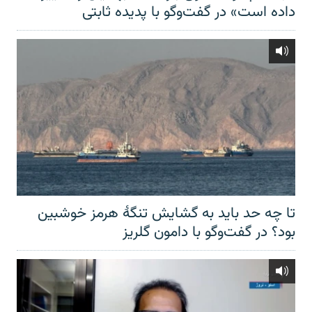
داده است» در گفت‌وگو با پدیده ثابتی
تا چه حد باید به گشایش تنگهٔ هرمز خوشبین
بود؟ در گفت‌وگو با دامون گلریز