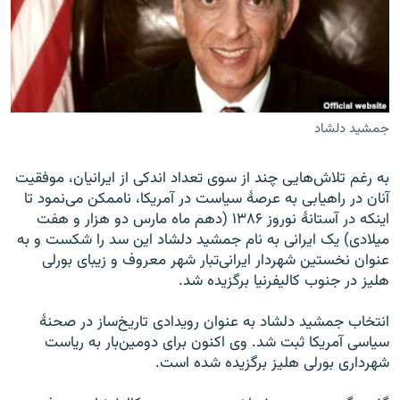
زبان‌های دیگر
جمشید دلشاد
به رغم تلاش‌هایی چند از سوی تعداد اندکی از ايرانيان، موفقيت
آنان در راهيابی به عرصۀ سياست در آمريکا، ناممکن می‌نمود تا
اينکه در آستانۀ نوروز ۱۳۸۶ (دهم ماه مارس دو هزار و هفت
ميلادی) يک ايرانی به نام جمشيد دلشاد اين سد را شکست و به
عنوان نخستين شهردار ايرانی‌تبار شهر معروف و زيبای بورلی
هليز در جنوب کاليفرنيا برگزيده شد.
انتخاب جمشید دلشاد به عنوان رويدادی تاريخ‌ساز در صحنۀ
سياسی آمريکا ثبت شد. وی اکنون برای دومين‌بار به رياست
شهرداری بورلی هليز برگزيده شده است.