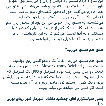
من شروع کردم سنتور ياد گرفتن و زدن و می‌رفتم توی اتاق و
باور کنيد چند ساعت در بسته بود و فقط می‌نشستم سنتور می
زدم. مادرم می‌گفت خوراک بخور، گرسنه‌ای. پنج ساعت است
اينجايی. کی می‌آيی بيرون. می‌گفتم اين را دوست دارم و
می‌نشستم به سنتور زدن. خوبی‌اش اين بود آن سنتور زدن هم
به من در آمریکا. و تشکر کنم از هرمندان ايرانی که دور دنيا
هستند. و به آنها توصيه می‌کنم که به اين کارهايشان ادامه
دهند و بدانند که ما خيلی دوستدار آنها هستيم.
هنوز هم سنتور می‌زنيد؟
هنوز هم سنتور می‌زنم. اتفاقاً يک ويدئوکليپی روی يوتيوب
هست به نام Mayor Jimmy Delshad وقتی با من مصاحبه
کردند دو سال پيش رفته بودم اسرائيل و کانال يک اسرائيل که
خيلی معروف است، از من خواست که چند دقيقه سنتور برايشان
بزنم و يک کمی از سنتور توی ماهور زدم و در آن ويدئوکليپ
است اگر کسی می خواهد می تواند ببيند.
بسيار سپاسگزارم آقای جمشيد دلشاد، شهردار شهر زيبای بورلی
هيلز.