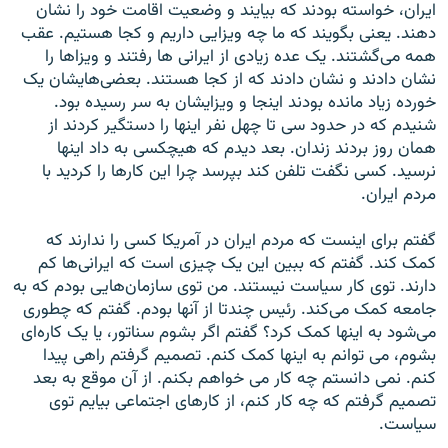
ايران، خواسته بودند که بيايند و وضعيت اقامت خود را نشان
دهند. يعنی بگويند که ما چه ويزايی داريم و کجا هستيم. عقب
همه می‌گشتند. يک عده زيادی از ايرانی ها رفتند و ويزاها را
نشان دادند و نشان دادند که از کجا هستند. بعضی‌هايشان يک
خورده زياد مانده بودند اينجا و ويزايشان به سر رسيده بود.
شنيدم که در حدود سی تا چهل نفر اينها را دستگير کردند از
همان روز بردند زندان. بعد ديدم که هيچکسی به داد اينها
نرسيد. کسی نگفت تلفن کند بپرسد چرا اين کارها را کرديد با
مردم ايران.
گفتم برای اينست که مردم ايران در آمريکا کسی را ندارند که
کمک کند. گفتم که ببين اين يک چيزی است که ايرانی‌ها کم
دارند. توی کار سياست نيستند. من توی سازمان‌هايی بودم که به
جامعه کمک می‌کند. رئيس چندتا از آنها بودم. گفتم که چطوری
می‌شود به اينها کمک کرد؟ گفتم اگر بشوم سناتور، یا یک کاره‌ای
بشوم، می توانم به اينها کمک کنم. تصميم گرفتم راهی پيدا
کنم. نمی دانستم چه کار می خواهم بکنم. از آن موقع به بعد
تصميم گرفتم که چه کار کنم، از کارهای اجتماعی بيايم توی
سياست.