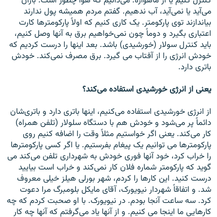
کنترل کنيم يا از ماهواره. می‌دانيم که هوا چطور است. باران
می‌آيد يا نمی‌آيد، آب ندهيم. گفتم مردم هميشه پول ندارند
بياندازند توی پارکومتر. يک کاری کنيم که اولاً پارکومترها کارت
اعتباری بگيرد و دوماً چون نمی‌خواهيم برق به آنها وصل کنيم،
بايد کنترل سولار (خورشيدی) باشد. بعد اينها را درست کرديم که
خودش انرژی را از آفتاب می گيرد. برق مصرف نمی‌کند. خودش
باتری دارد.
يعنی از انرژی خورشيدی استفاده می‌کند؟
از انرژی خورشيدی استفاده می‌کنيم، اینها باتری دارد و باتری‌شان
دائماً پر می‌شود و خودش هم با دستگاه سلولار (تلفن همراه)
کار می‌کند. يعنی اگر خواستيم مثلاً وقت را اضافه کنيم روی
پارکومترها می توانيم يک پيغام بفرستيم. يا اگر کسی پارکومترها
را خراب کرد، خود آنها فوری خودش به شهرداری تلفن می‌کند می
گويد که پارکومتر شماره فلان کار نمی‌کند و خراب است بياييد
درست کنيد. اين کارها را کردم، شهر بورلی هيلز خيلی معروف
شد. و اتفاقاً شهردار نيويورک، آقای مايکل بلومبرگ مرا دعوت
کرد. سه ساعت آنجا بودم. در نيويورک. با او صحبت کردم که چه
کارهايی ما اينجا می کنيم. و از آنها ياد می‌گرفتم که آنها چه کار