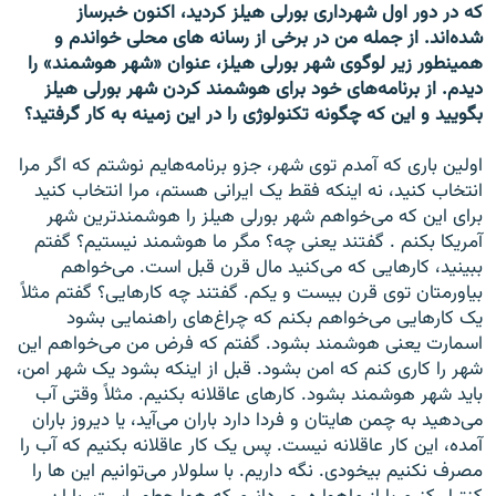
که در دور اول شهرداری بورلی هيلز کرديد، اکنون خبرساز
شده‌اند. از جمله من در برخی از رسانه های محلی خواندم و
همينطور زير لوگوی شهر بورلی هيلز، عنوان «شهر هوشمند» را
ديدم. از برنامه‌های خود برای هوشمند کردن شهر بورلی هيلز
بگوييد و اين که چگونه تکنولوژی را در اين زمينه به کار گرفتيد؟
اولين باری که آمدم توی شهر، جزو برنامه‌هايم نوشتم که اگر مرا
انتخاب کنيد، نه اينکه فقط يک ايرانی هستم، مرا انتخاب کنيد
برای اين که می‌خواهم شهر بورلی هيلز را هوشمندترين شهر
آمريکا بکنم . گفتند يعنی چه؟ مگر ما هوشمند نيستيم؟ گفتم
ببينيد، کارهايی که می‌کنيد مال قرن قبل است. می‌خواهم
بياورمتان توی قرن بيست و يکم. گفتند چه کارهايی؟ گفتم مثلاً
يک کارهايی می‌خواهم بکنم که چراغ‌های راهنمايی بشود
اسمارت يعنی هوشمند بشود. گفتم که فرض من می‌خواهم اين
شهر را کاری کنم که امن بشود. قبل از اينکه بشود يک شهر امن،
بايد شهر هوشمند بشود. کارهای عاقلانه بکنيم. مثلاً وقتی آب
می‌دهيد به چمن هايتان و فردا دارد باران می‌آيد، يا ديروز باران
آمده، اين کار عاقلانه نيست. پس يک کار عاقلانه بکنيم که آب را
مصرف نکنيم بيخودی. نگه داريم. با سلولار می‌توانيم اين ها را