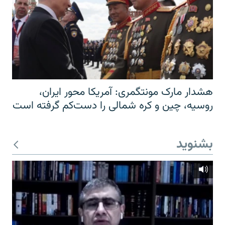
هشدار مارک مونتگمری: آمریکا محور ایران،
روسیه، چین و کره شمالی را دست‌کم گرفته است
بشنوید