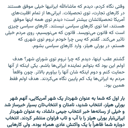
وقتی نگاه کردم، ديدم که ماشاءالله ايرانیها خيلی موفق هستند
در کارهای تجارت، توی تحصيلات. ايرانی‌ها از تمام اقليت‌های
آمريکا تحصيلاتشان بيشتر است؛ ديدم توی همه اينها موفق
هستند، اما توی کارهای سياسی نيستند. کارهای سياسی چيزی
است که قانون می‌نويسد. قانون که می‌نويسيم، روی مردم خيلی
تاثير می‌کند. گفتم که پس چرا خودم نروم توی شهری که
هستم، در بورلی هيلز، وارد کارهای سياسی بشوم.
گشتم عقب اينها، ديدم که چرا نروم توی شورای شهر؟ هدف
اولم اين بود که بتوانم نماينده ايرانی‌ها باشم. يکی اينکه از آنها
حمايت کنم و دوم اينکه شان آنها را بياورم بالاتر. چون واقعاً
مردم به ايرانی‌ها يک کم پایین نگاه می‌کردند. هدف اولم فقط
همين بود.
بار اول که شما به عنوان شهردار يک شهر آمريکايی، آنهم شهر
بورلی هيلز، انتخاب شديد، نامتان و انتخاب‌تان بسيار خبرساز شد
و خيلی از رسانه‌ها خبر انتخاب جيمی دلشاد، به عنوان شهردار
ايرانی‌تبار بورلی هيلز را با آب و تاب فراوان منتشر کردند. انتخاب
دوباره شما ظاهراً با يک واکنش عادی همراه بوده. ولی کارهايی