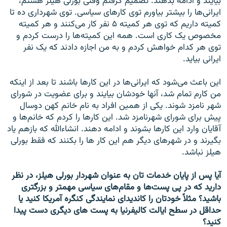
بيايند و ادامه بدهند. تصميم گرفتم وقتی بورلی هيلز هستم،
ايرانی‌ها را بيشتر بياورم توی کارهای سياسی. توی شهرداری ده تا
کميته داريم که توی هر کميته ۵ نفر کار می‌کنند و هر کميته
مخصوص يک کاری است. همه اين کميته‌ها را درست کردم و
توی هر کدام خواهش کردم و به من اجازه دادند که يک نفر
ايرانی بيايد.
اين باعث می‌شود که ايرانی‌ها در اين کارها باشند تا بعد از اينکه
من کارم تمام شد، آنها خودشان بيايند و برای عضويت در شورای
شهر نامزد شوند. يکی از همين افراد به نام خانم کهن دوسال
پیش برای شورای شهرنامزد شد. اين کارها را کردم که خانم‌ها و
آقايان وارد اين کارها بشوند و ادامه دهند. انشاءالله که بازهم ياد
بگيرند و در شهرهای ديگر هم اين کار ها را بکنند که فقط بورلی
هيلز نباشد.
آيا پس از پايان خدمات تان به عنوان شهردار بورلی هيلز، در نظر
داريد که در پی پست‌ها و مقام‌های سياسی مهمتر و بزرگتری
باشيد؟ مثلاً خودتان را کانديدای نمايندگی کنگره آمريکا کنيد يا
حداقل در سطح ايالت کاليفرنيا به پست های ديگری دست پيدا
کنيد؟