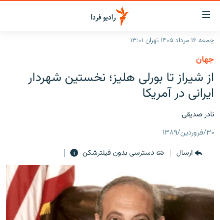
ینک‌های
ابلیت
سترسی
جمعه ۱۶ مرداد ۱۴۰۵ تهران ۱۳:۰۱
ازگشت
صفحه اصلی
جهان
ازگشت
ایران
از شیراز تا بورلی هليز؛ نخستین شهردار
ه
نوی
جهان
ایرانی در آمریکا
صلی
رادیو
فتن
نادر صدیقی
ه
پادکست
انتخاب کنید و بشنوید
فحه
۳۰/فروردین/۱۳۸۹
چندرسانه‌ای
برنامه‌های رادیویی
ستجو
ارسال
دسترسی بدون فیلترشکن
زنان فردا
فرکانس‌ها
گزارش‌های تصویری
گزارش‌های ویدئویی
English
به ما بپیوندید