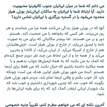
می دانم که شما در ميان ايرانيان جنوب کاليفرنيا محبوبيت
داريد. آيا ارتباط شما با ايرانيان به ساکنان ايرانی‌تبار بورلی هيلز
محدود می‌شود يا در گستره بزرگتری با ايرانيان تماس داريد؟
آنها که در بورلی هيلز زندگی می‌کنند همه مرا می شناسند و هر
روز می‌بينند. هر کسی که بخواهد با من صحبت کند، هستم.
دور و بر من هستند. اما بيشتر مکاتباتی که برای من به صورت
نامه يا ايميل می‌يايد، از خارج از بورلی هيلز است. خيلی‌هايشان
هم از خارج از آمريکا می‌آيد. از ايران می‌آيد، از کانادا و بحرين
می‌آيد و از همه جا و از اين لحاظ من چند نفر دورم جمع کرده‌ام
که کمک به من بکنند که به همه ايميل‌ها جواب بدهيم و با
همه مکاتبه داشته باشيم که خيال نکنند که من فقط برای اينجا
هستم. البته من شهر بورلی هيلز اولين هدف من است چونکه
بايد کار خوب بکنم و وقتی اينجا تمام شد، مردم شهر بورلی هيلز
بگويند که خوب شد که چنين شهرداری داشتيم و خوب شد که
يک شهردار ايرانی اينقدر کمک کرد که راه برای بقيه ايرانی‌ها باز
شود.
آخرين نکته ای که می خواهم مطرح کنم، تقريباً جنبه خصوصی