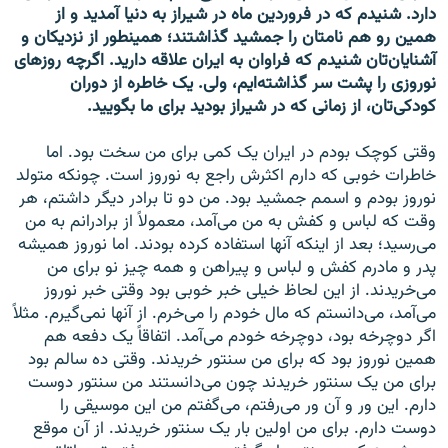
دارد. شنيدم که در فروردين ماه در شيراز به دنيا آمديد و از
همين رو هم نامتان را جمشيد گذاشتند؛ همينطور از نزديکان و
آشنايان‌تان شنيدم که فراوان به ايران علاقه داريد. اگرچه روزهای
نوروزی را پشت سر گذاشته‌ايم، ولی. يک خاطره از دوران
کودکی‌تان، از زمانی که در شيراز بوديد برای ما بگوييد.
وقتی کوچک بودم در ايران يک کمی برای من سخت بود. اما
خاطرات خوبی که دارم اکثرش راجع به نوروز است. چونکه متولد
نوروز بودم و اسمم جمشيد بود. من دو تا برادر ديگر داشتم، هر
وقت که لباس و کفش به من می‌آمد، معمولاً از برادرانم به من
می‌رسيد؛ بعد از اينکه آنها استفاده کرده بودند. اما نوروز هميشه
پدر و مادرم کفش و لباس و پيراهن و همه چيز نو برای من
می‌خريدند. از اين لحاظ خيلی خبر خوبی بود وقتی خبر نوروز
می‌آمد، می‌دانستم که مال خودم را می‌خرم. از آنها نمی‌گيرم. مثلاً
اگر دوچرخه بود، دوچرخه خودم می‌آمد. اتفاقاً يک دفعه هم
همين نوروز بود که برای من سنتور خريدند. وقتی ده سالم بود
برای من يک سنتور خريدند چون می‌دانستند من سنتور دوست
دارم. اين ور و آن ور می‌رفتم، می‌گفتم من اين موسيقی را
دوست دارم. برای من اولين بار يک سنتور خريدند. از آن موقع