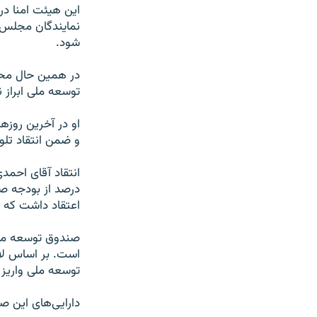
این هیئت امنا در
نمایندگان مجلس ق
شود.
در همین حال محم
توسعه ملی ابراز ن
او در آخرین روزه
و ضمن انتقاد تل
درصد از بودجه صن
اعتقاد داشت که ا
صندوق توسعه ملی
توسعه ملی واريز 
دارایی‌های این ص