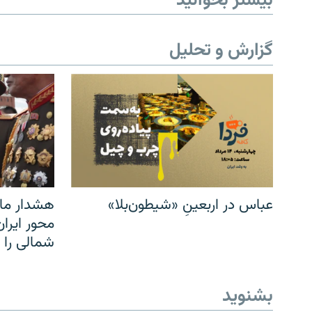
بیشتر بخوانید
گزارش و تحلیل
عباس در اربعینِ «شیطون‌بلا»
هشدار مار
محور ایرا
شمالی را
بشنوید