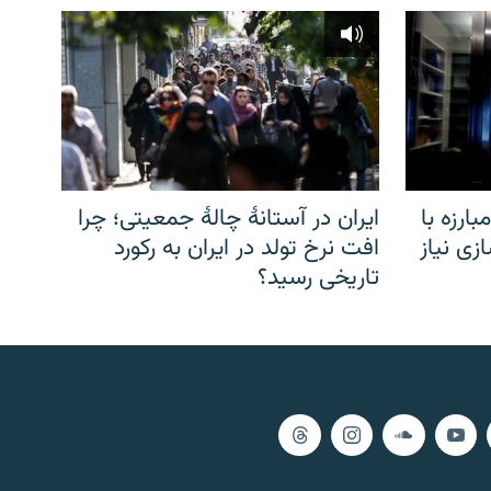
ارزه با
ایران در آستانهٔ چالهٔ جمعیتی؛ چرا
زی نیاز
افت نرخ تولد در ایران به رکورد
تاریخی رسید؟