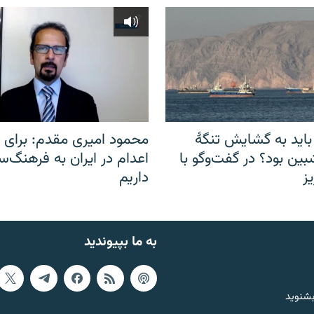
باید به گشایش تنگهٔ
محمود امیری مقدم: برای مب
ین بود؟ در گفت‌وگو با
اعدام در ایران به فرهنگ‌سا
ز
داریم
به ما بپیوندید
بشنوید