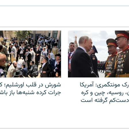
ک مونتگمری: آمریکا
شورش در قلب اورشلیم؛ کا
ن، روسیه، چین و کره
جرات کرده شنبه‌ها باز باش
 دست‌کم گرفته است