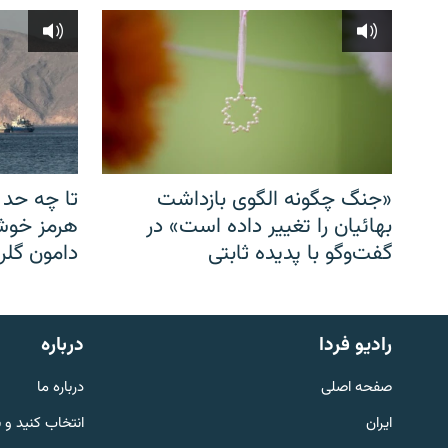
«جنگ چگونه الگوی بازداشت
تا چه حد 
بهائیان را تغییر داده است» در
هرمز خوشب
گفت‌وگو با پدیده ثابتی
دامون گلری
English
رادیو فردا
درباره
به ما بپیوندید
صفحه اصلی
درباره ما
ایران
انتخاب کنید و 