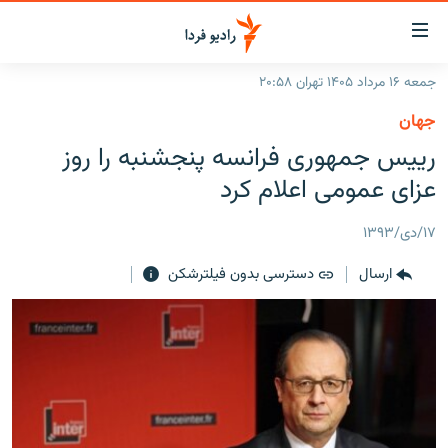
ینک‌های
ابلیت
سترسی
جمعه ۱۶ مرداد ۱۴۰۵ تهران ۲۰:۵۸
ازگشت
صفحه اصلی
جهان
ازگشت
ایران
رییس جمهوری فرانسه پنجشنبه را روز
ه
نوی
جهان
عزای عمومی اعلام کرد
صلی
رادیو
فتن
۱۷/دی/۱۳۹۳
ه
پادکست
انتخاب کنید و بشنوید
فحه
ارسال
دسترسی بدون فیلترشکن
چندرسانه‌ای
برنامه‌های رادیویی
ستجو
زنان فردا
فرکانس‌ها
گزارش‌های تصویری
گزارش‌های ویدئویی
English
به ما بپیوندید