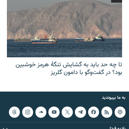
تا چه حد باید به گشایش تنگهٔ هرمز خوشبین
بود؟ در گفت‌وگو با دامون گلریز
به ما بپیوندید
رادیو فردا