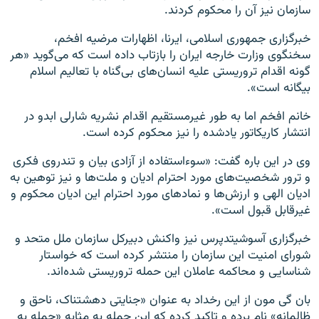
سازمان نیز آن را محکوم کردند.
خبرگزاری جمهوری اسلامی، ایرنا، اظهارات مرضیه افخم،
سخنگوی وزارت خارجه ایران را بازتاب داده است که می‌گوید «هر
گونه اقدام تروریستی علیه انسان‌های بی‌گناه با تعالیم اسلام
بیگانه است».
خانم افخم اما به‌ طور غیرمستقیم اقدام نشریه شارلی ابدو در
انتشار کاریکاتور یادشده را نیز محکوم کرده است.
وی در این باره گفت: «سوءاستفاده از آزادی بیان و تندروی فکری
و ترور شخصیت‌های مورد احترام ادیان و ملت‌ها و نیز توهین به
ادیان الهی و ارزش‌ها و نمادهای مورد احترام این ادیان محکوم و
غیرقابل قبول است».
خبرگزاری‌ آسوشیتدپرس نیز واکنش‌ دبیرکل سازمان ملل متحد و
شورای امنیت این سازمان را منتشر کرده است که خواستار
شناسایی و محاکمه عاملان این حمله تروریستی شده‌اند.
بان گی مون از این رخداد به عنوان «جنایتی دهشتناک، ناحق و
ظالمانه» نام برده‌ و تاکید کرده که این حمله به مثابه «حمله به