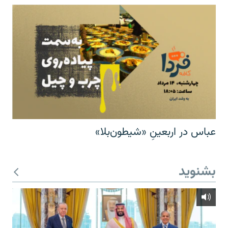
عباس در اربعینِ «شیطون‌بلا»
بشنوید