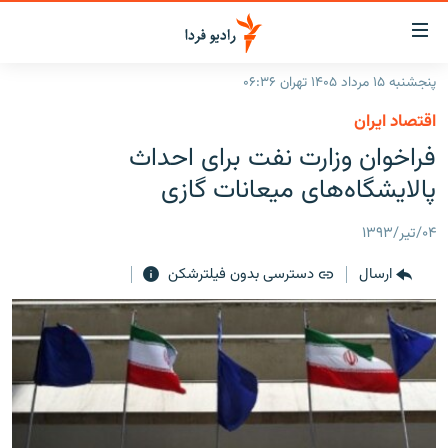
ینک‌های
ابلیت
سترسی
پنجشنبه ۱۵ مرداد ۱۴۰۵ تهران ۰۶:۳۶
ازگشت
صفحه اصلی
اقتصاد ایران
ازگشت
ایران
فراخوان وزارت نفت برای احداث
ه
نوی
جهان
پالایشگاه‌های میعانات گازی
صلی
رادیو
فتن
۰۴/تیر/۱۳۹۳
ه
پادکست
انتخاب کنید و بشنوید
فحه
ارسال
دسترسی بدون فیلترشکن
چندرسانه‌ای
برنامه‌های رادیویی
ستجو
زنان فردا
فرکانس‌ها
گزارش‌های تصویری
گزارش‌های ویدئویی
English
به ما بپیوندید