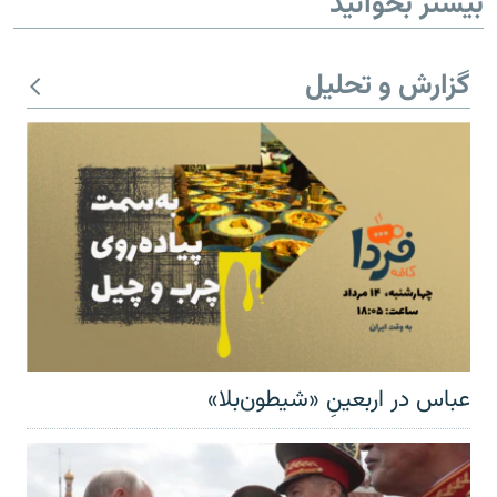
بیشتر بخوانید
گزارش و تحلیل
عباس در اربعینِ «شیطون‌بلا»