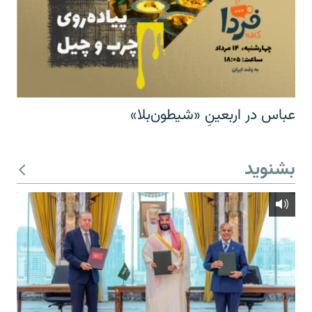
عباس در اربعینِ «شیطون‌بلا»
بشنوید