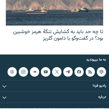
تا چه حد باید به گشایش تنگهٔ هرمز خوشبین
بود؟ در گفت‌وگو با دامون گلریز
به ما بپیوندید
رادیو فردا
درباره