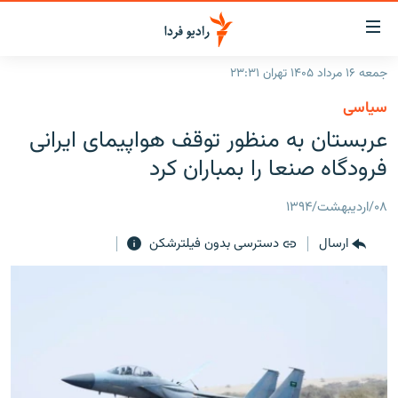
ینک‌های
ابلیت
سترسی
جمعه ۱۶ مرداد ۱۴۰۵ تهران ۲۳:۳۱
ازگشت
صفحه اصلی
سیاسی
ازگشت
ایران
عربستان به منظور توقف هواپیمای ایرانی
ه
نوی
جهان
فرودگاه صنعا را بمباران کرد
صلی
رادیو
فتن
۰۸/اردیبهشت/۱۳۹۴
ه
پادکست
انتخاب کنید و بشنوید
فحه
ارسال
دسترسی بدون فیلترشکن
چندرسانه‌ای
برنامه‌های رادیویی
ستجو
زنان فردا
فرکانس‌ها
گزارش‌های تصویری
گزارش‌های ویدئویی
English
به ما بپیوندید