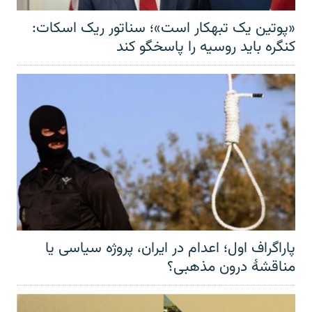
«پوتین یک تبهکار است»؛ سناتور ریک اسکات:
کنگره باید روسیه را پاسخگو کند
پاراگراف اول؛ اعدام در ایران، پروژه سیاسی یا
مناقشهٔ درون مذهبی؟