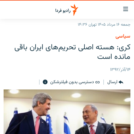
ینک‌های
ابلیت
سترسی
جمعه ۱۶ مرداد ۱۴۰۵ تهران ۱۴:۳۶
ازگشت
صفحه اصلی
سیاسی
ازگشت
ایران
کری: هسته اصلی تحریم‌های ایران باقی
ه
نوی
جهان
مانده است
صلی
رادیو
فتن
۱۴/آذر/۱۳۹۲
ه
پادکست
انتخاب کنید و بشنوید
فحه
ارسال
دسترسی بدون فیلترشکن
چندرسانه‌ای
برنامه‌های رادیویی
ستجو
زنان فردا
فرکانس‌ها
گزارش‌های تصویری
گزارش‌های ویدئویی
English
به ما بپیوندید