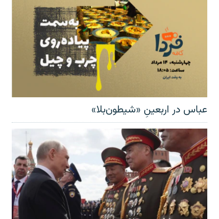
عباس در اربعینِ «شیطون‌بلا»