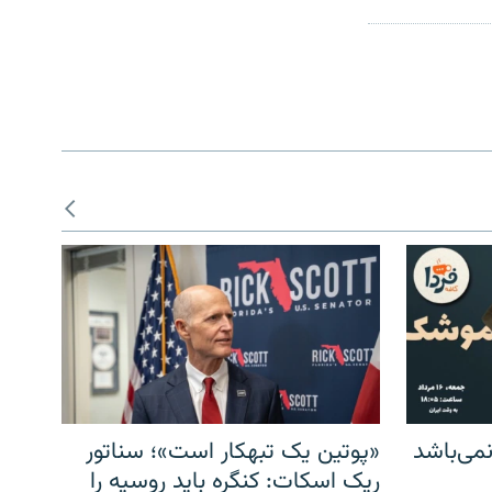
می‌باشد
«پوتین یک تبهکار است»؛ سناتور
ریک اسکات: کنگره باید روسیه را