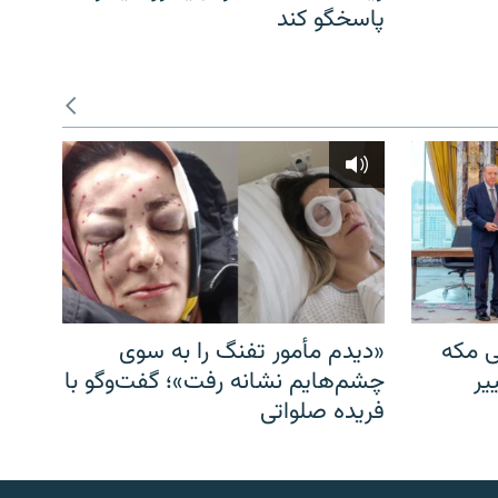
پاسخگو کند
ی مکه
«دیدم مأمور تفنگ را به سوی
یر
چشم‌هایم نشانه رفت»؛ گفت‌و‌گو با
فریده صلواتی