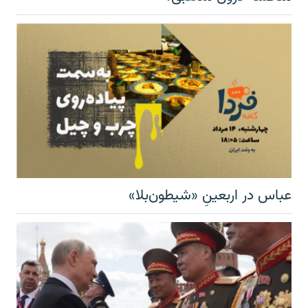
عباس در اربعینِ «شیطون‌بلا»