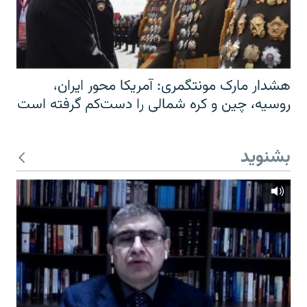
هشدار مارک مونتگمری: آمریکا محور ایران،
روسیه، چین و کره شمالی را دست‌کم گرفته است
بشنوید