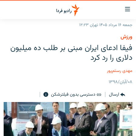
ینک‌های
ابلیت
سترسی
جمعه ۱۶ مرداد ۱۴۰۵ تهران ۱۲:۲۳
ازگشت
صفحه اصلی
ورزش
ازگشت
ایران
فیفا ادعای ایران مبنی بر طلب ده میلیون
ه
نوی
جهان
دلاری را رد کرد
صلی
رادیو
فتن
مهدی رستم‌پور
ه
پادکست
انتخاب کنید و بشنوید
فحه
۰۸/آبان/۱۳۹۸
چندرسانه‌ای
برنامه‌های رادیویی
ستجو
ارسال
دسترسی بدون فیلترشکن
زنان فردا
فرکانس‌ها
گزارش‌های تصویری
گزارش‌های ویدئویی
English
به ما بپیوندید