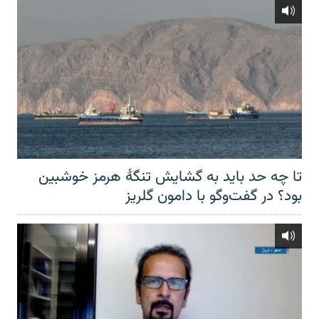
تا چه حد باید به گشایش تنگهٔ هرمز خوشبین
بود؟ در گفت‌وگو با دامون گلریز