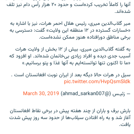
آنها را کاملاً تخریب کرده‌است و حدود ۲۰ هزار رأس دام نیز تلف
شده‌اند.
میر گلاب‌الدین میری، رئیس هلال احمر هرات، نیز با اشاره به
«خسارات گسترده در ۱۲ منطقه این ولایت» گفت: دسترسی به
برخی مناطق دورافتاده هنوز ممکن نشده‌است.
به گفته گلاب‌الدین میری، بیش از ۱۲ بخش از ولایت هرات
آسیب جدی دیده و افراد زیادی بی‌خانمان شده‌اند. او افزود که
«ما تا اکنون تنها توانسته‌ایم به آنها غذا و پتو برسانیم.»
سیل در هرات حالا دیگه بعد از ایران نوبت افغانستان است .
pic.twitter.com/HvpQsmSldk
— رَئیـس (@ahmad_sarkan007)
March 30, 2019
بارش برف و باران از چند هفته پیش در برخی نقاط افغانستان
آغاز شد و به راه افتادن سیلاب‌ها از حدود سه روز پیش شدت
یافت.