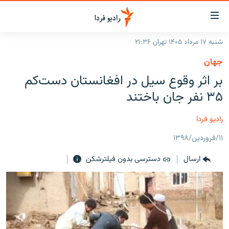
ینک‌های
ابلیت
سترسی
شنبه ۱۷ مرداد ۱۴۰۵ تهران ۲۱:۳۶
ازگشت
صفحه اصلی
جهان
ازگشت
ایران
بر اثر وقوع سیل در افغانستان دست‌کم
ه
نوی
جهان
۳۵ نفر جان باختند
صلی
رادیو
فتن
رادیو فردا
ه
پادکست
انتخاب کنید و بشنوید
فحه
۱۱/فروردین/۱۳۹۸
چندرسانه‌ای
برنامه‌های رادیویی
ستجو
ارسال
دسترسی بدون فیلترشکن
زنان فردا
فرکانس‌ها
گزارش‌های تصویری
گزارش‌های ویدئویی
English
به ما بپیوندید