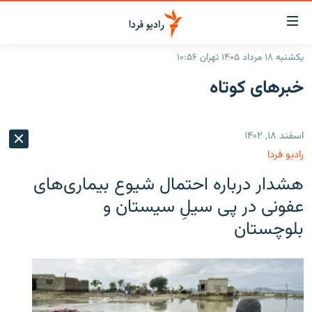
ینک‌های
ابلیت
سترسی
یکشنبه ۱۸ مرداد ۱۴۰۵ تهران ۱۰:۵۶
ازگشت
صفحه اصلی
خبرهای کوتاه
ازگشت
ایران
ه
نوی
جهان
اسفند ۱۸, ۱۴۰۲
صلی
رادیو
فتن
رادیو فردا
ه
پادکست
انتخاب کنید و بشنوید
هشدار درباره احتمال شیوع بیماری‌های
فحه
چندرسانه‌ای
برنامه‌های رادیویی
ستجو
عفونی در پی سیلِ سیستان‌ و
زنان فردا
بلوچستان
فرکانس‌ها
گزارش‌های تصویری
گزارش‌های ویدئویی
English
به ما بپیوندید