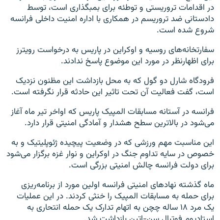
در اقدامات تروريستی و توطئه برای بمبگذاری است، توسط
دادستانی ضد تروريسم در همکاری با اداره امنيت داخلی فرانسه
شروع شده است.
سفارتخانه‌های روسيه و اوکراين در پاريس به درخواست رويترز
برای اظهارنظر در مورد اين موضوع پاسخ ندادند.
فرودگاه شارل دو گول که به محل بازداشت اين مظنون نزديک
است، گفت فعاليت آن تحت تاثير اين حادثه قرار نگرفته است.
فرانسه در آستانه مسابقات المپيک پاريس که اواخر تير ماه آغاز
می‌شود در بالاترين سطح هشدار و آمادگی امنيتی قرار دارد.
اين مناسبت مهم ورزشی که در وضعيت پيچيده ژئوپليتيک و به
خصوص در سایه تداوم جنگ در اوکراين و نوار غزه برگزار می‌شود
برای دولت فرانسه چالش امنيتی بزرگی است.
ماه گذشته نهادهای امنيتی فرانسه اولين مورد از برنامه‌ريزی
برای حمله به مسابقات المپيک را خنثی کردند. در اين عمليات
يک مرد ۱۸ ساله چچن به اتهام تدارک يک حمله انتحاری به
استاديوم فوتبال سن‌-‌اتين بازداشت شد.