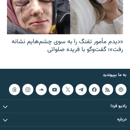
«دیدم مأمور تفنگ را به سوی چشم‌هایم نشانه
رفت»؛ گفت‌و‌گو با فریده صلواتی
به ما بپیوندید
رادیو فردا
درباره