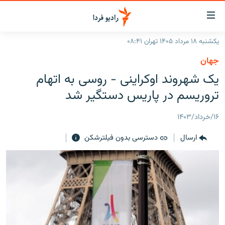
ینک‌های
ابلیت
سترسی
یکشنبه ۱۸ مرداد ۱۴۰۵ تهران ۰۸:۴۱
ازگشت
صفحه اصلی
جهان
ازگشت
ایران
يک شهروند اوکراينی - روسی به اتهام
ه
نوی
جهان
تروريسم در پاریس دستگير شد
صلی
رادیو
فتن
۱۶/خرداد/۱۴۰۳
ه
پادکست
انتخاب کنید و بشنوید
فحه
ارسال
دسترسی بدون فیلترشکن
چندرسانه‌ای
برنامه‌های رادیویی
ستجو
زنان فردا
فرکانس‌ها
گزارش‌های تصویری
گزارش‌های ویدئویی
English
به ما بپیوندید